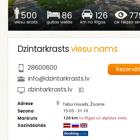
500
86
126
77
viesu skaits
gultas vietas
km no Rīgas
cik reizes ska
Dzintarkrasts
viesu nams
28600600
Rezervē
info@dzintarkrasts.lv
dzintarkrasts.lv
Adrese
Talsu novads, Žocene
15.05 - 31.10
Sezona
126 km
no Rīgas uz atpūtas vietu
Maršruts
Sazināšanās