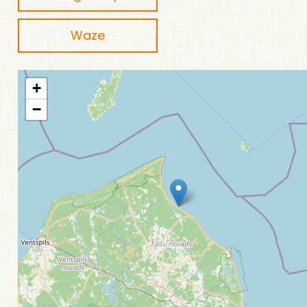
Waze
+
−