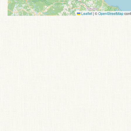
Leaflet
|
©
OpenStreetMap
cont