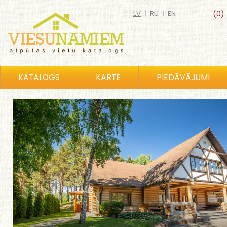
LV
|
RU
|
EN
(0)
KATALOGS
KARTE
PIEDĀVĀJUMI