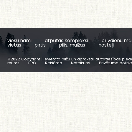
viesu nami
atpūtas kompleksi
brīvdienu mā
vietas
pirtis
pilis, muižas
hosteļi
©2022 Copyright | Ievietoto bilžu un aprakstu autortiesības pied
mums
PRO
Reklāma
Noteikumi
Privātuma politik