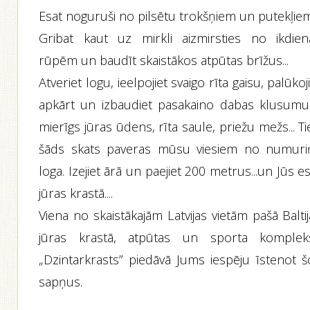
Esat noguruši no pilsētu trokšņiem un putekļiem.
Gribat kaut uz mirkli aizmirsties no ikdien
rūpēm un baudīt skaistākos atpūtas brīžus...
Atveriet logu, ieelpojiet svaigo rīta gaisu, palūkoj
apkārt un izbaudiet pasakaino dabas klusumu
mierīgs jūras ūdens, rīta saule, priežu mežs... Ti
šāds skats paveras mūsu viesiem no numuri
loga. Izejiet ārā un paejiet 200 metrus...un Jūs e
jūras krastā....
Viena no skaistākajām Latvijas vietām pašā Balti
jūras krastā, atpūtas un sporta komplek
„Dzintarkrasts” piedāvā Jums iespēju īstenot š
sapņus.