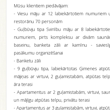
Mūsu klientiem piedāvājam:
- Viesu māju ar 12 labiekārtotiem numuriem 
restorānu 70 personām
- Guļbūvju tipa Svinību māju ar 8 labiekārtoti
numuriem, pirts kompleksu ar divām saunā
baseinu, banketa zāli ar kamīnu - saviesī
pasākumu organizēšanai
- Banketu zāli
- 9 guļbūvju tipa, labiekārtotas Ģimenes atpūt
mājiņas ar virtuvi, 2 guļamistabām, atpūtas tel
āra terasi
- Apartamentus ar 2 guļamistabām, virtuvi, sau
un mājīgu atpūtas telpu, privātu terasi
- Apartamentus ar 3 guļamistabām, virtuvi, atpū