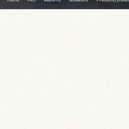
mums
PRO
Reklāma
Noteikumi
Privātuma politik