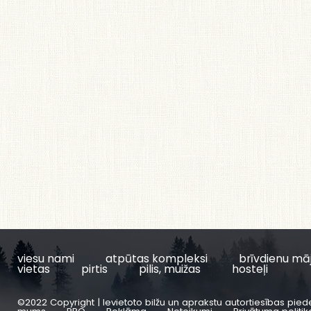
viesu nami
atpūtas kompleksi
brīvdienu mā
vietas
pirtis
pilis, muižas
hosteļi
©2022 Copyright | Ievietoto bilžu un aprakstu autortiesības pied