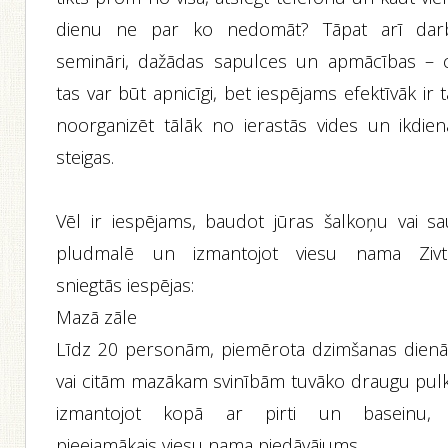
dienu ne par ko nedomāt? Tāpat arī dar
semināri, dažādas sapulces un apmācības – c
tas var būt apnicīgi, bet iespējams efektīvāk ir 
noorganizēt tālāk no ierastās vides un ikdien
steigas.
Vēl ir iespējams, baudot jūras šalkoņu vai sau
pludmalē un izmantojot viesu nama Zivti
sniegtās iespējas:
Mazā zāle
Līdz 20 personām, piemērota dzimšanas dien
vai citām mazākam svinībām tuvāko draugu pulk
izmantojot kopā ar pirti un baseinu, 
pieejamākais viesu nama piedāvājums.