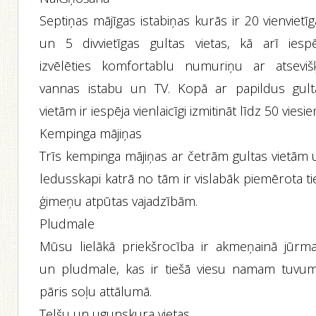
Septiņas mājīgas istabiņas kurās ir 20 vienvietī
un 5 divvietīgas gultas vietas, kā arī iespē
izvēlēties komfortablu numuriņu ar atseviš
vannas istabu un TV. Kopā ar papildus gult
vietām ir iespēja vienlaicīgi izmitināt līdz 50 viesie
Kempinga mājiņas
Trīs kempinga mājiņas ar četrām gultas vietām 
ledusskapi katrā no tām ir vislabāk piemērota ti
ģimeņu atpūtas vajadzībām.
Pludmale
Mūsu lielākā priekšrocība ir akmeņainā jūrma
un pludmale, kas ir tiešā viesu namam tuvum
pāris soļu attālumā.
Telšu un ugunskura vietas