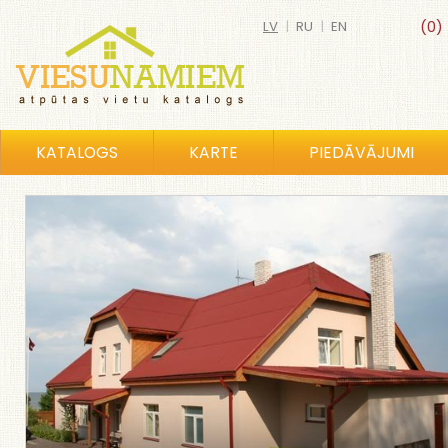
LV
|
RU
|
EN
(0)
KATALOGS
KARTE
PIEDĀVĀJUMI