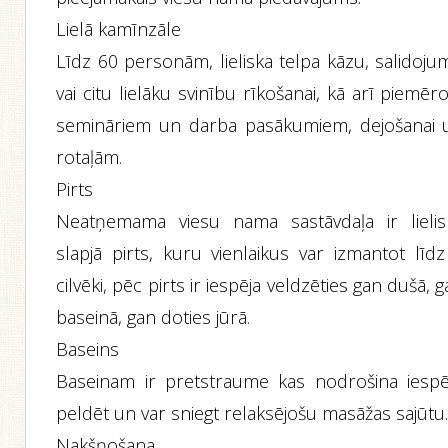
Lielā kamīnzāle
Līdz 60 personām, lieliska telpa kāzu, salidoju
vai citu lielāku svinību rīkošanai, kā arī piemēr
semināriem un darba pasākumiem, dejošanai 
rotaļām.
Pirts
Neatņemama viesu nama sastāvdaļa ir lielis
slapjā pirts, kuru vienlaikus var izmantot līdz
cilvēki, pēc pirts ir iespēja veldzēties gan dušā, 
baseinā, gan doties jūrā.
Baseins
Baseinam ir pretstraume kas nodrošina iespē
peldēt un var sniegt relaksējošu masāžas sajūtu
Nakšņošana