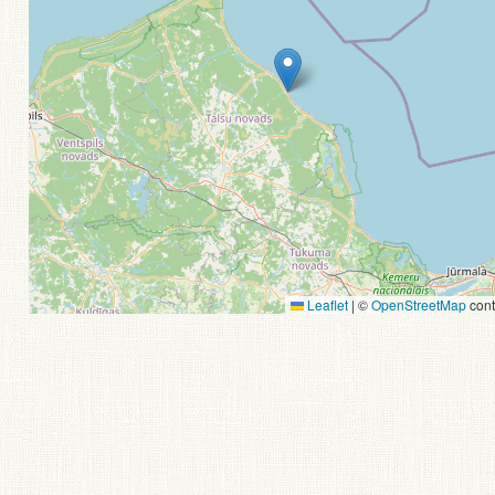
Leaflet
|
©
OpenStreetMap
cont