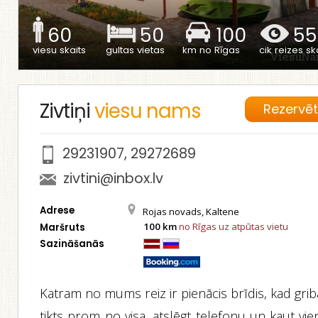
60
50
100
55
viesu skaits
gultas vietas
km no Rīgas
cik reizes ska
Zivtiņi
viesu nams
Rezervē
29231907
,
29272689
zivtini@inbox.lv
Adrese
Rojas novads, Kaltene
100 km
no Rīgas uz atpūtas vietu
Maršruts
Sazināšanās
Katram no mums reiz ir pienācis brīdis, kad gri
tikts prom no visa, atslēgt telefonu un kaut vi