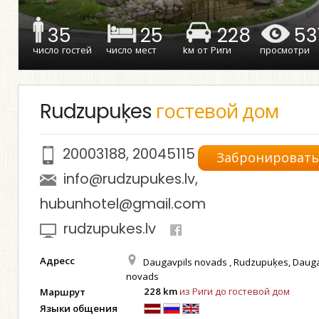
35
25
228
53
число гостей
число мест
kм от Риги
просмотри
Rudzupuķes
гостевой дом
20003188
,
20045115
Забронироват
info@rudzupukes.lv
,
hubunhotel@gmail.com
rudzupukes.lv
Адресс
Daugavpils novads , Rudzupuķes, Dauga
novads
228 km
из Риги до гостевой дом
Маршрут
Языки общения