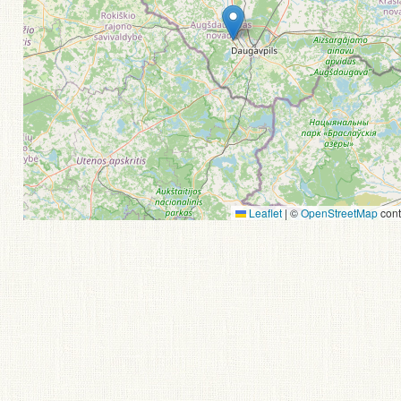
Leaflet
|
©
OpenStreetMap
cont