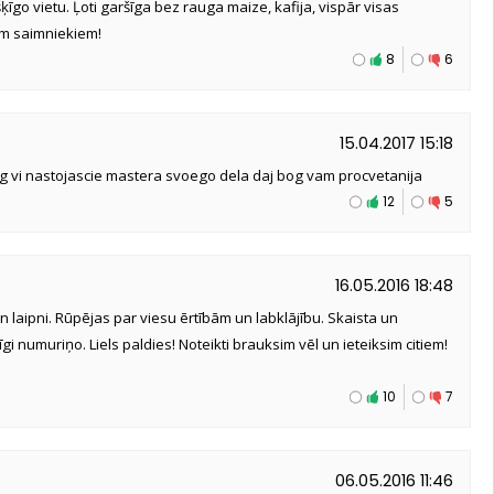
ķīgo vietu. Ļoti garšīga bez rauga maize, kafija, vispār visas
em saimniekiem!
8
6
15.04.2017 15:18
og vi nastojascie mastera svoego dela daj bog vam procvetanija
12
5
16.05.2016 18:48
un laipni. Rūpējas par viesu ērtībām un labklājību. Skaista un
gi numuriņo. Liels paldies! Noteikti brauksim vēl un ieteiksim citiem!
10
7
06.05.2016 11:46