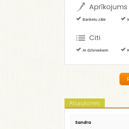
Aprīkojums
Banketu zāle
I
Citi
Ar dzīvniekiem
K
Atsauksmes
Sandra