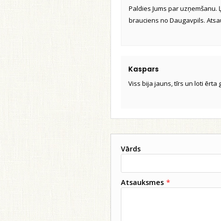
Paldies Jums par uzņemšanu. Ļo
brauciens no Daugavpils. Atsauk
Kaspars
Viss bija jauns, tīrs un loti ērt
Vārds
Atsauksmes
*