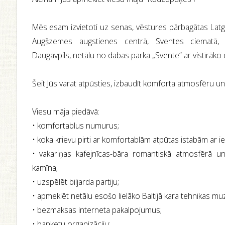
Mēs esam izvietoti uz senas, vēstures pārbagātas Lat
Augšzemes augstienes centrā, Sventes ciematā
Daugavpils, netālu no dabas parka „Svente” ar vistīrāko 
Šeit Jūs varat atpūsties, izbaudīt komforta atmosfēru u
Viesu māja piedāvā:
• komfortablus numurus;
• koka krievu pirti ar komfortablām atpūtas istabām ar i
• vakariņas kafejnīcas-bāra romantiskā atmosfērā un
kamīna;
• uzspēlēt biljarda partiju;
• apmeklēt netālu esošo lielāko Baltijā kara tehnikas mu
• bezmaksas interneta pakalpojumus;
• banketu organizāciju;