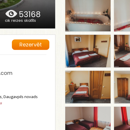
53168
cik reizes skatīts
Rezervēt
.com
s, Daugavpils novads
tu