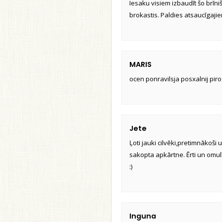
Iesaku visiem izbaudīt šo brīniš
brokastis. Paldies atsaucīgaji
MARIS
ocen ponravilsja posxalnij pir
Jete
Ļoti jauki cilvēki,pretimnākoši 
sakopta apkārtne. Ērti un omulī
:)
Inguna