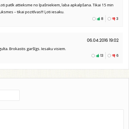
ti patīk attieksme no īpašniekiem, laba apkalpšana. Tikai 15 min
smes – tikai pozitīvas!!! Ļoti iesaku.
8
3
06.04.2016 19:02
a gulta. Brokastis garšīgs. Iesaku visiem.
13
6