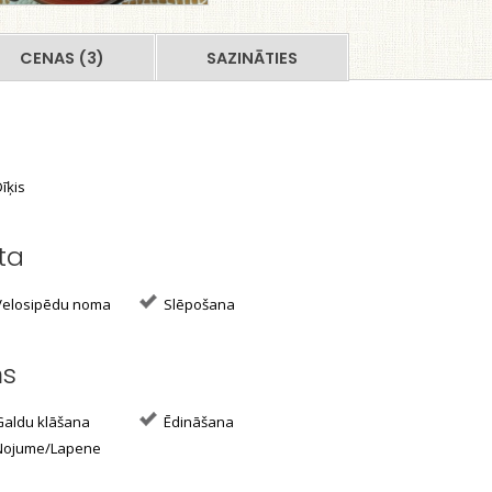
CENAS (3)
SAZINĀTIES
īķis
ta
elosipēdu noma
Slēpošana
ms
aldu klāšana
Ēdināšana
ojume/Lapene