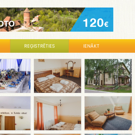
REĢISTRĒTIES
IENĀKT