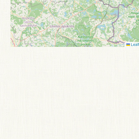
Leafl