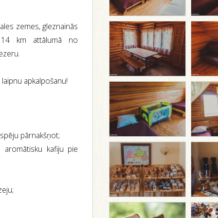
gales zemes, gleznainās
, 14 km attālumā no
ezeru.
n laipnu apkalpošanu!
espēju pārnakšņot;
 aromātisku kafiju pie
zeju;