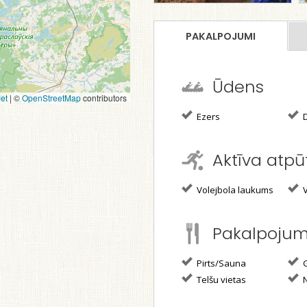
PAKALPOJUMI
Ūdens
et
|
©
OpenStreetMap
contributors
Ezers
D
Aktīva atpū
Volejbola laukums
V
Pakalpoju
Pirts/Sauna
G
Telšu vietas
N