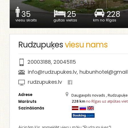
35
25
228
viesu skaits
gultas vietas
km no Rīgas
Rudzupuķes
viesu nams
20003188
,
20045115
info@rudzupukes.lv
,
hubunhotel@gmail
rudzupukes.lv
Adrese
Daugavpils novads , Rudzupuķe
228 km
no Rīgas uz atpūtas vie
Maršruts
Sazināšanās
Aicinām Jūs apmeklēt viesu māju "Rudzupuķes"!