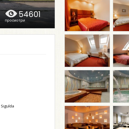
54601
просмотри
 Sigulda