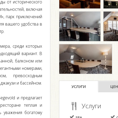
зды от исторического
ательностей, включая
», парк приключений
Для вашего удобства в
тр.
омера, среди которых
одходящий вариант. В
анной, балконом или
легантными номерами,
ном, превосходным
джакузи и бассейном.
УСЛУГИ
ЦЕН
egevold и предлагает
Услуги
ресторане теплая и
ь уважения богатому
SPA
С