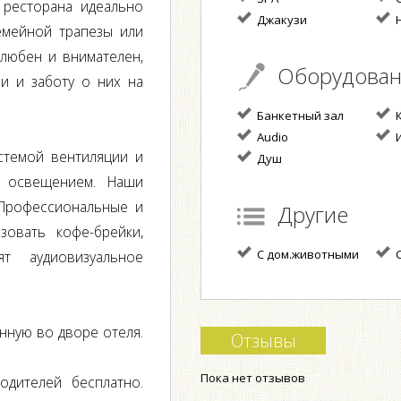
 ресторана идеально
Джакузи
Н
емейной трапезы или
елюбен и внимателен,
Оборудова
и и заботу о них на
Банкетный зал
К
Audio
И
стемой вентиляции и
Душ
м освещением. Наши
 Профессиональные и
Другие
овать кофе-брейки,
С дом.животными
С
т аудиовизуальное
нную во дворе отеля.
Отзывы
Пока нет отзывов
дителей бесплатно.