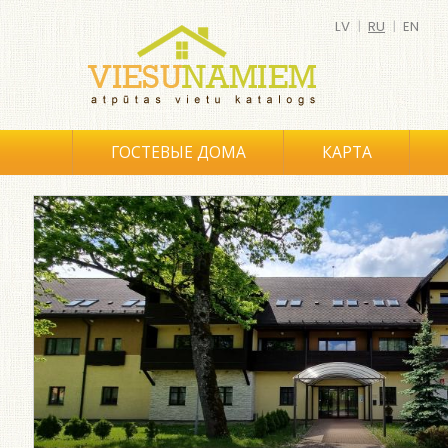
LV
|
RU
|
EN
ГОСТЕВЫЕ ДОМА
КАРТА