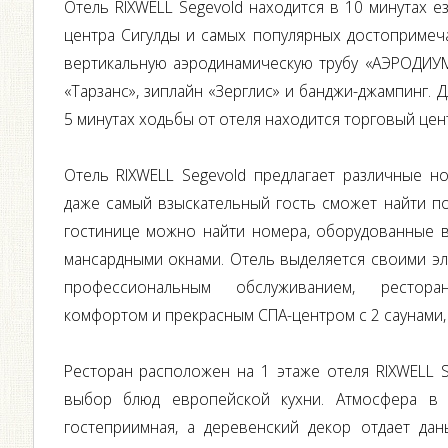
Отель RIXWELL Segevold находится в 10 минутах е
центра Сигулды и самых популярных достопримеч
вертикальную аэродинамическую трубу «АЭРОДИУМ
«Тарзанс», зиплайн «Зерглис» и банджи-джампинг. 
5 минутах ходьбы от отеля находится торговый цен
Отель RIXWELL Segevold предлагает различные н
даже самый взыскательный гость сможет найти п
гостинице можно найти номера, оборудованные в
мансардными окнами. Отель выделяется своими э
профессиональным обслуживанием, рестора
комфортом и прекрасным СПА-центром с 2 саунами, 
Ресторан расположен на 1 этаже отеля RIXWELL S
выбор блюд европейской кухни. Атмосфера в 
гостеприимная, а деревенский декор отдает дан