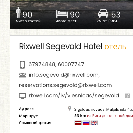
90
90
53
число гостей
число мест
kм от Риги
Rixwell Segevold Hotel
отель
67974848
,
60007747
info.segevold@rixwell.com
,
reservations.segevold@rixwell.com
rixwell.com/lv/viesnicas/segevold
Адресс
Siguldas novads, Mālpils iela 4b,
53 km
из Риги до гостевой дом
Маршрут
Языки общения