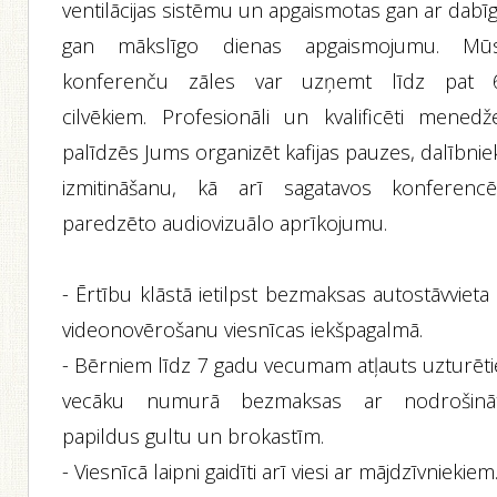
ventilācijas sistēmu un apgaismotas gan ar dabī
gan mākslīgo dienas apgaismojumu. Mū
konferenču zāles var uzņemt līdz pat 
cilvēkiem. Profesionāli un kvalificēti menedže
palīdzēs Jums organizēt kafijas pauzes, dalībni
izmitināšanu, kā arī sagatavos konferenc
paredzēto audiovizuālo aprīkojumu.
- Ērtību klāstā ietilpst bezmaksas autostāvvieta
videonovērošanu viesnīcas iekšpagalmā.
- Bērniem līdz 7 gadu vecumam atļauts uzturēti
vecāku numurā bezmaksas ar nodrošinā
papildus gultu un brokastīm.
- Viesnīcā laipni gaidīti arī viesi ar mājdzīvniekiem