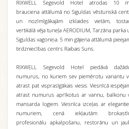
RIXWELL Segevold Hotel atrodas 10 m
brauciena attālumā no Siguldas vēsturiskā cent
un nozīmīgākajām izklaides vietām, tosta
vertikālā vēja tuneļa AERODIUM, Tarzāna parka 
Siguldas vagoniņa. 5 min gājiena attālumā pieej
tirdzniecības centrs Raibais Suns.
RIXWELL Segevold Hotel piedāvā dažād
numurus, no kuriem sev piemērotu variantu v
atrast pat visprasīgākais viesis. Viesnīcā iespēj
atrast numurus aprīkotus ar vannu, balkonu v
mansarda logiem. Viesnīca izceļas ar eleganti
numuriem, cenā iekļautām brokastī
profesionālu apkalpošanu, restorānu un jau