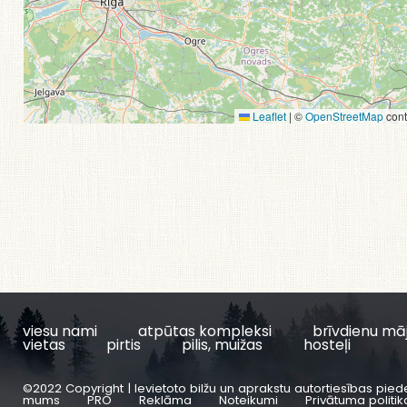
Leaflet
|
©
OpenStreetMap
cont
viesu nami
atpūtas kompleksi
brīvdienu mā
vietas
pirtis
pilis, muižas
hosteļi
©2022 Copyright | Ievietoto bilžu un aprakstu autortiesības pied
mums
PRO
Reklāma
Noteikumi
Privātuma politik