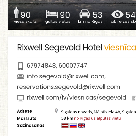
90
90
53
54
viesu skaits
gultas vietas
km no Rīgas
cik reizes ska
Rixwell Segevold Hotel
viesnīc
67974848
,
60007747
info.segevold@rixwell.com
,
reservations.segevold@rixwell.com
rixwell.com/lv/viesnicas/segevold
Adrese
Siguldas novads, Mālpils iela 4b, Siguld
53 km
no Rīgas uz atpūtas vietu
Maršruts
Sazināšanās