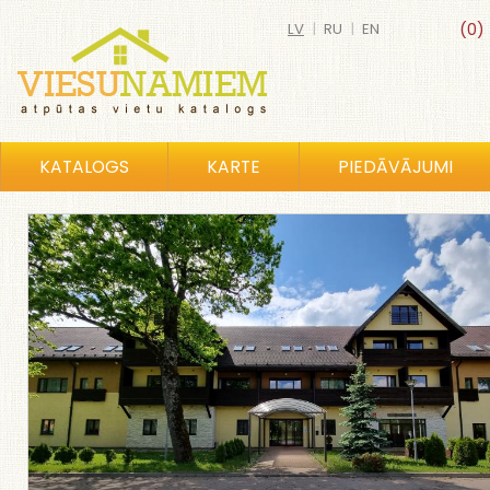
LV
|
RU
|
EN
(0)
KATALOGS
KARTE
PIEDĀVĀJUMI