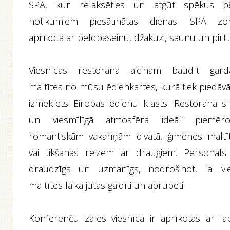
SPA, kur relaksēties un atgūt spēkus p
notikumiem piesātinātas dienas. SPA zo
aprīkota ar peldbaseinu, džakuzi, saunu un pirti.
Viesnīcas restorānā aicinām baudīt gard
maltītes no mūsu ēdienkartes, kurā tiek piedāvā
izmeklēts Eiropas ēdienu klāsts. Restorāna sil
un viesmīlīgā atmosfēra ideāli piemēro
romantiskām vakariņām divatā, ģimenes maltīt
vai tikšanās reizēm ar draugiem. Personāls 
draudzīgs un uzmanīgs, nodrošinot, lai vie
maltītes laikā jūtas gaidīti un aprūpēti.
Konferenču zāles viesnīcā ir aprīkotas ar la