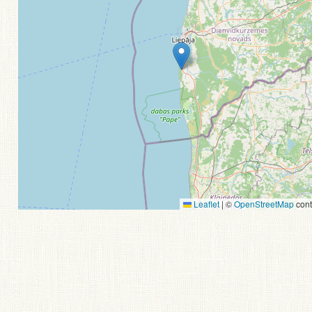
Leaflet
|
©
OpenStreetMap
cont