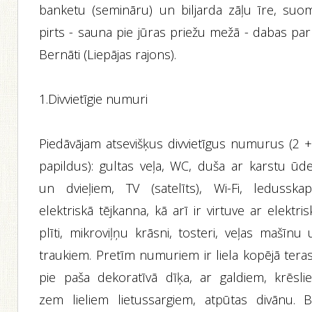
banketu (semināru) un biljarda zāļu īre, suo
pirts - sauna pie jūras priežu mežā - dabas par
Bernāti (Liepājas rajons).
1.Divvietīgie numuri
Piedāvājam atsevišķus divvietīgus numurus (2 +
papildus): gultas veļa, WC, duša ar karstu ūde
un dvieļiem, TV (satelīts), Wi-Fi, ledusskapi
elektriskā tējkanna, kā arī ir virtuve ar elektri
plīti, mikroviļņu krāsni, tosteri, veļas mašīnu
traukiem. Pretīm numuriem ir liela kopējā teras
pie paša dekoratīvā dīķa, ar galdiem, krēsli
zem lieliem lietussargiem, atpūtas divānu. B