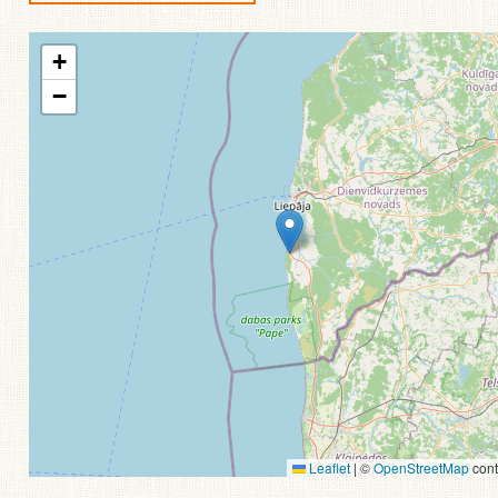
+
−
Leaflet
|
©
OpenStreetMap
cont