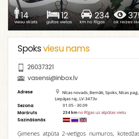
14
12
234
37
viesu skaits
gultas vietas
km no Rīgas
cik reizes ska
Spoks
viesu nams
26037321
vasensi@inbox.lv
Adrese
Nīcas novads, Bernāti, Spoks, Nīcas pag.
Liepājas raj., LV-3473v
01.05 - 30.09
Sezona
234 km
no Rīgas uz atpūtas vietu
Maršruts
Sazināšanās
Ģimenes atpūta 2-vietīgos numuros, kotedžas