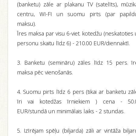
(banketu) zāle ar plakanu TV (satelīts), mūzik
centru, WI-FI un suomu pirts (par papild
maksu).
Īres maksa par visu 6-viet. kotedžu (neskatoties
personu skaitu līdz 6) - 210.00 EUR/diennaktī.
3. Banketu (semināru) zāles līdz 15 pers. īr
maksa pēc vienošanās.
4. Suomu pirts līdz 6 pers (tikai ar banketu zā
īri vai kotedžas īrniekiem ) cena - 50.
EUR/stundā un minimālais laiks - 2 stundas.
5. Izīrējam spēļu (biljarda) zāli ar vintāža bilja