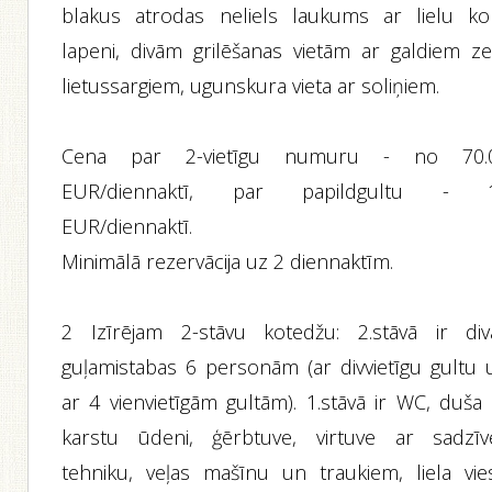
blakus atrodas neliels laukums ar lielu ko
lapeni, divām grilēšanas vietām ar galdiem z
lietussargiem, ugunskura vieta ar soliņiem.
Cena par 2-vietīgu numuru - no 70.
EUR/diennaktī, par papildgultu - 
EUR/diennaktī.
Minimālā rezervācija uz 2 diennaktīm.
2 Izīrējam 2-stāvu kotedžu: 2.stāvā ir div
guļamistabas 6 personām (ar divvietīgu gultu 
ar 4 vienvietīgām gultām). 1.stāvā ir WC, duša 
karstu ūdeni, ģērbtuve, virtuve ar sadzīv
tehniku, veļas mašīnu un traukiem, liela vie