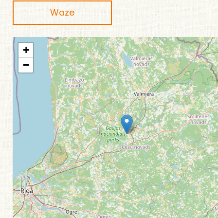
Waze
+
−