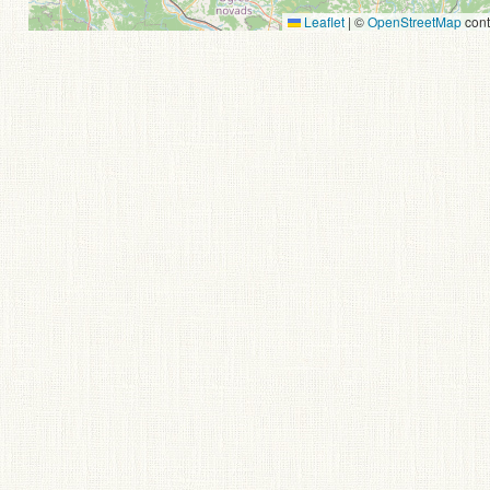
Leaflet
|
©
OpenStreetMap
cont