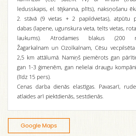
ledusskapis, el. tējkanna, plīts), naksņošanu ē
2. stāvā (9 vietas + 2 papildvietas), atpūtu p
dabas (lapene, ugunskura vieta, telts vietas, rot
laukums). Atrodamies blakus (200 
Žagarkalnam un Ozolkalnam, Cēsu vecpilsēta 
2,5 km attālumā. Namiņš piemērots gan pārīti
gan 1-3 ģimenēm, gan nelielai draugu kompānij
(līdz 15 pers).
Cenas darba dienās elastīgas. Pavasarī, rude
atlaides arī piektdienās, sestdienās.
Google Maps