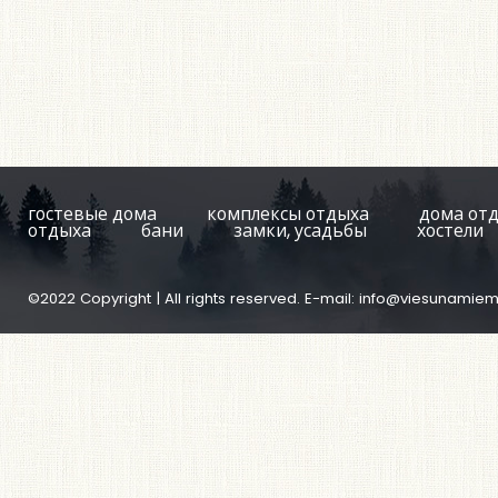
гостевые дома
комплексы отдыха
дома от
отдыха
бани
замки, усадьбы
хостели
©2022 Copyright | All rights reserved. E-mail:
info@viesunamiem.