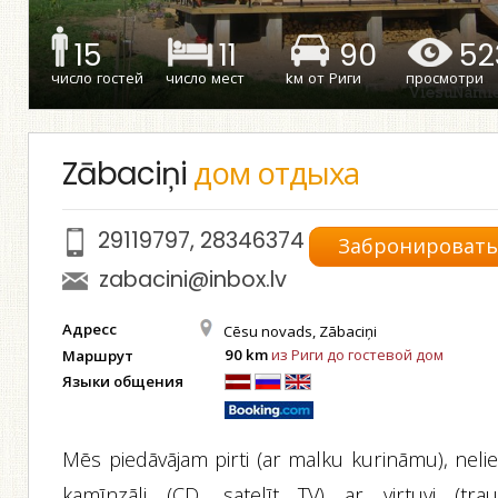
15
11
90
52
число гостей
число мест
kм от Риги
просмотри
Zābaciņi
дом отдыха
29119797
,
28346374
Забронироват
zabacini@inbox.lv
Адресс
Cēsu novads, Zābaciņi
90 km
из Риги до гостевой дом
Маршрут
Языки общения
Mēs piedāvājam pirti (ar malku kurināmu), nelie
kamīnzāli (CD, satelīt TV) ar virtuvi (trauk