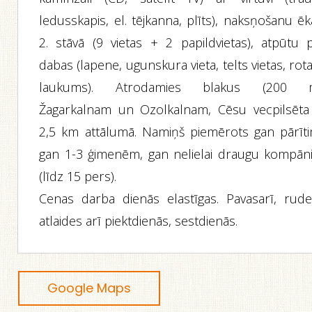
ledusskapis, el. tējkanna, plīts), naksņošanu ē
2. stāvā (9 vietas + 2 papildvietas), atpūtu p
dabas (lapene, ugunskura vieta, telts vietas, rot
laukums). Atrodamies blakus (200 
Žagarkalnam un Ozolkalnam, Cēsu vecpilsēta 
2,5 km attālumā. Namiņš piemērots gan pārīti
gan 1-3 ģimenēm, gan nelielai draugu kompānij
(līdz 15 pers).
Cenas darba dienās elastīgas. Pavasarī, rude
atlaides arī piektdienās, sestdienās.
Google Maps