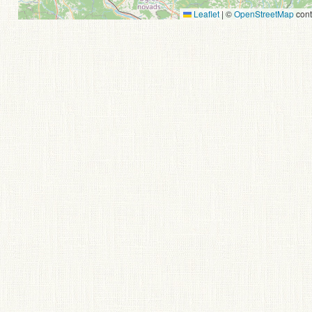
Leaflet
|
©
OpenStreetMap
cont