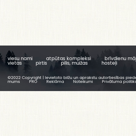
viesu nami
atpūtas kompleksi
brīvdienu mā
vietas
pirtis
pilis, muižas
hosteļi
©2022 Copyright | Ievietoto bilžu un aprakstu autortiesības pied
mums
PRO
Reklāma
Noteikumi
Privātuma politik