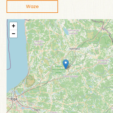
Waze
+
−