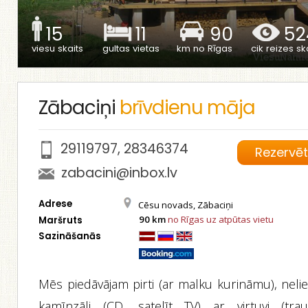
15
11
90
52
viesu skaits
gultas vietas
km no Rīgas
cik reizes ska
Zābaciņi
brīvdienu māja
29119797
,
28346374
Rezervē
zabacini@inbox.lv
Adrese
Cēsu novads, Zābaciņi
90 km
no Rīgas uz atpūtas vietu
Maršruts
Sazināšanās
Mēs piedāvājam pirti (ar malku kurināmu), nelie
kamīnzāli (CD, satelīt TV) ar virtuvi (trauk