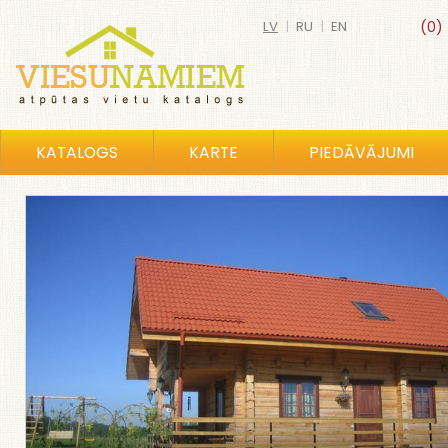
LV
|
RU
|
EN
(0)
KATALOGS
KARTE
PIEDĀVĀJUMI