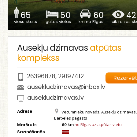
65
50
60
42
viesu skaits
gultas vietas
km no Rīgas
cik reizes ska
Ausekļu dzirnavas
atpūtas
komplekss
26396878
,
29197412
Rezervē
ausekludzirnavas@inbox.lv
ausekludzirnavas.lv
Adrese
Vecumnieku novads, Ausekļu dzirnavas,
Bārbeles pagasts
60 km
no Rīgas uz atpūtas vietu
Maršruts
Sazināšanās