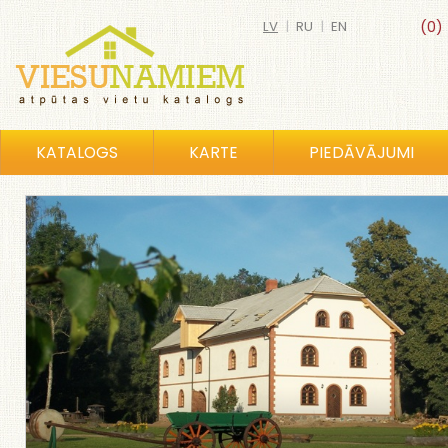
LV
|
RU
|
EN
(0)
KATALOGS
KARTE
PIEDĀVĀJUMI