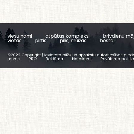
viesu nami
atpūtas kompleksi
brīvdienu mā
vietas
pirtis
pilis, muižas
hosteļi
©2022 Copyright | Ievietoto bilžu un aprakstu autortiesības pied
mums
PRO
Reklāma
Noteikumi
Privātuma politik