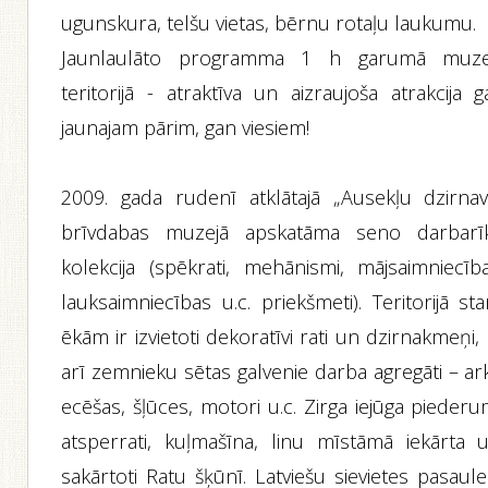
ugunskura, telšu vietas, bērnu rotaļu laukumu.
Jaunlaulāto programma 1 h garumā muze
teritorijā - atraktīva un aizraujoša atrakcija 
jaunajam pārim, gan viesiem!
2009. gada rudenī atklātajā „Ausekļu dzirnav
brīvdabas muzejā apskatāma seno darbarī
kolekcija (spēkrati, mehānismi, mājsaimniecība
lauksaimniecības u.c. priekšmeti). Teritorijā st
ēkām ir izvietoti dekoratīvi rati un dzirnakmeņi,
arī zemnieku sētas galvenie darba agregāti – ark
ecēšas, šļūces, motori u.c. Zirga iejūga piederu
atsperrati, kuļmašīna, linu mīstāmā iekārta u.
sakārtoti Ratu šķūnī. Latviešu sievietes pasaul