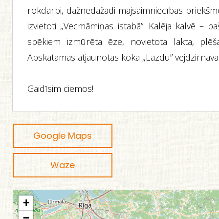
rokdarbi, dažnedažādi mājsaimniecības priekšme
izvietoti „Vecmāmiņas istabā”. Kalēja kalvē – p
spēkiem izmūrēta ēze, novietota lakta, plēša
Apskatāmas atjaunotās koka „Lazdu” vējdzirnava
Gaidīsim ciemos!
Google Maps
Waze
+
−