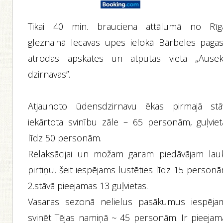
Tikai 40 min. brauciena attālumā no Rīg
gleznainā Iecavas upes ielokā Bārbeles pagas
atrodas apskates un atpūtas vieta „Ausek
dzirnavas”.
Atjaunoto ūdensdzirnavu ēkas pirmajā stā
iekārtota svinību zāle – 65 personām, guļviet
līdz 50 personām.
Relaksācijai un možam garam piedāvājam lau
pirtiņu, šeit iespējams lustēties līdz 15 person
2.stāvā pieejamas 13 guļvietas.
Vasaras sezonā nelielus pasākumus iespēja
svinēt Tējas namiņā ~ 45 personām. Ir pieejam