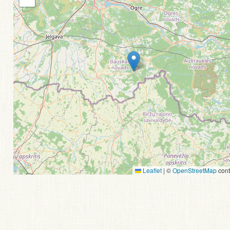
Leaflet
|
©
OpenStreetMap
cont