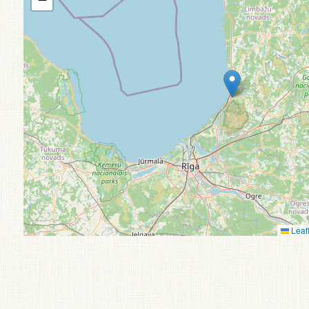
Leafl