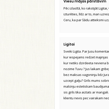
Viesu mājas pārstāvim
Pēc izlasītā, ko rakstijāt Ligita
izturēties, līdz ar to, man uzre
Ceru, ka par šādu attieksmi uzz
Ligitai
Sveiki Ligita. Par Jusu koment
kur iespejams redzet majinjas 
kur netiks dzirdeeta neviena 
nozime Tuvu ? Jus laikam gribe
bez maksas vagoninju lidz Jurai
uzcept galju? Grils mums sobrid
malcinju estetiskam baudijumam,
sis grils tika aiztats ar manga
klientu nevis pec vairakam ned