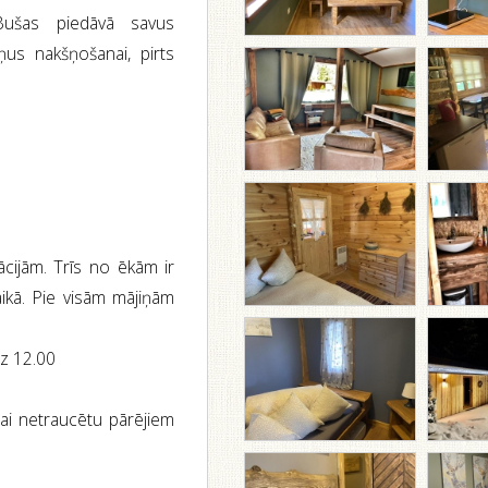
Bušas piedāvā savus
us nakšņošanai, pirts
cijām. Trīs no ēkām ir
aikā. Pie visām mājiņām
dz 12.00
lai netraucētu pārējiem