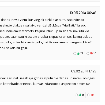
10.05.2014 00:48
e dabas, nevis vietu, kur vieglāk piekļūt ar auto/ sabiedrisko
aku, jo blakus visu laiku var dzirdēt kā pa "Via Batic" brauc
iesunamiem.lv atzīmēts, ka jūra ir tuvu, jo lai līdz tai nokļūtu Via
l jāpaiet cauri Saulkrastiem drusku. Nepatika arī tas, ka mājaslapā
s grills, jo tas bija nevis grills, bet tā saucamais mangalis, kā arī
vecu, sakaltušu gaļu.
13
10
03.02.2014 17:23
isu var sarunāt...iesaku ja gribās atpūtu pie dabas un netālu no rīgas
bs katrīnbāde ar netālu kur var izdancoties un pēctam doties uz
9
11