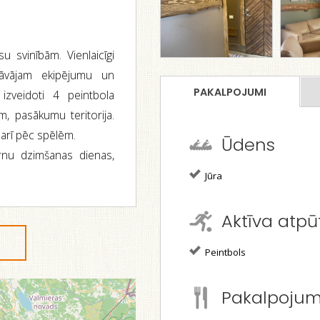
u svinībām. Vienlaicīgi
āvājam ekipējumu un
PAKALPOJUMI
izveidoti 4 peintbola
m, pasākumu teritorija.
n arī pēc spēlēm.
Ūdens
ērnu dzimšanas dienas,
Jūra
Aktīva atpū
Peintbols
Pakalpoju