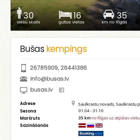
30
16
35
viesu skaits
gultas vietas
km no Rīgas
Bušas
kempings
26785909
,
26441386
info@busas.lv
busas.lv
Adrese
Saulkrastu novads, Saulkrastu 
01.04 - 31.10
Sezona
35 km
no Rīgas uz atpūtas vietu
Maršruts
Sazināšanās