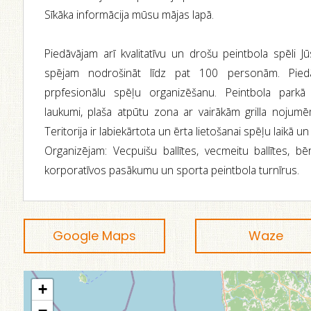
Sīkāka informācija mūsu mājas lapā.
Piedāvājam arī kvalitatīvu un drošu peintbola spēli Jūs
spējam nodrošināt līdz pat 100 personām. Pied
prpfesionālu spēļu organizēšanu. Peintbola parkā 
laukumi, plaša atpūtu zona ar vairākām grilla nojumē
Teritorija ir labiekārtota un ērta lietošanai spēļu laikā u
Organizējam: Vecpuišu ballītes, vecmeitu ballītes, b
korporatīvos pasākumu un sporta peintbola turnīrus.
Google Maps
Waze
+
−