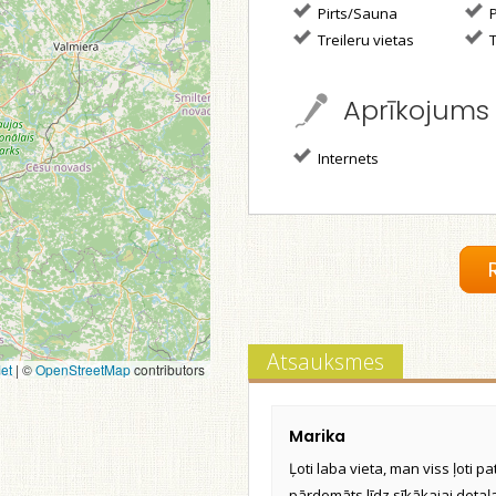
Pirts/Sauna
P
Treileru vietas
T
Aprīkojums
Internets
Atsauksmes
et
|
©
OpenStreetMap
contributors
Marika
Ļoti laba vieta, man viss ļoti pat
pārdomāts līdz sīkākajai detaļai,