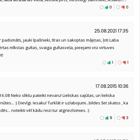
0
0
25.08.2021 17:35
 ir padomāts, jauki īpašnieki, tīras un sakoptas mājiņas, ļoti Laba
tas mīkstas gultas, svaiga gultasveļa, pieejami visi virtuves
t!
1
1
17.08.2015 10:36
6.08 Neko sliktu pateikt nevaru! Lieliskas sajūtas, un lieliska
nūtes... :) Dievīgi. Iesaku! Turklāt ir uzlabojumi...bildes šet skatos , ka
ēs... noteikti vēl kādu reizi tur atgriezīsimies. :)
9
3