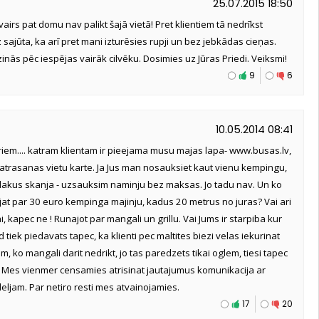
25.07.2015 18:50
i, vairs pat domu nav palikt šajā vietā! Pret klientiem tā nedrīkst
iz sajūta, ka arī pret mani izturēsies rupji un bez jebkādas cieņas.
inās pēc iespējas vairāk cilvēku. Dosimies uz Jūras Priedi. Veiksmi!
9
6
10.05.2014 08:41
ariem.... katram klientam ir pieejama musu majas lapa- www.busas.lv,
atrasanas vietu karte. Ja Jus man nosauksiet kaut vienu kempingu,
blakus skanja - uzsauksim naminju bez maksas. Jo tadu nav. Un ko
jat par 30 euro kempinga majinju, kadus 20 metrus no juras? Vai ari
, kapec ne ! Runajot par mangali un grillu. Vai Jums ir starpiba kur
 tiek piedavats tapec, ka klienti pec maltites biezi velas iekurinat
 ko mangali darit nedrikt, jo tas paredzets tikai oglem, tiesi tapec
li. Mes vienmer censamies atrisinat jautajumus komunikacija ar
eljam. Par netiro resti mes atvainojamies.
17
20