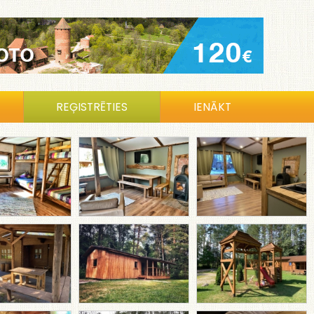
REĢISTRĒTIES
IENĀKT