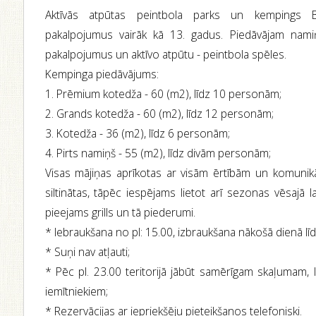
Aktīvās atpūtas peintbola parks un kempings 
pakalpojumus vairāk kā 13. gadus. Piedāvājam namiņ
pakalpojumus un aktīvo atpūtu - peintbola spēles.
Kempinga piedāvājums:
1. Prēmium kotedža - 60 (m2), līdz 10 personām;
2. Grands kotedža - 60 (m2), līdz 12 personām;
3. Kotedža - 36 (m2), līdz 6 personām;
4. Pirts namiņš - 55 (m2), līdz divām personām;
Visas mājiņas aprīkotas ar visām ērtībām un komunikā
siltinātas, tāpēc iespējams lietot arī sezonas vēsajā l
pieejams grills un tā piederumi.
* Iebraukšana no pl: 15.00, izbraukšana nākošā dienā lī
* Suņi nav atļauti;
* Pēc pl. 23.00 teritorijā jābūt samērīgam skaļumam, 
iemītniekiem;
* Rezervācijas ar iepriekšēju pieteikšanos telefoniski.