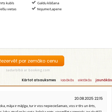
irts kubls
Galdu klāšana
elšu vietas
Nojume/Lapene
Rezervēt par zemāko cenu
sadarbībā ar booking.com
Kārtot atsauksmes
labākās
sliktākās
jaunākās
20.08.2025 22:15
ika, māja ir mājīga, tur ir viss nepieciešamais, viss ir tīrs un ērts,
 laba atrašanās vieta, lieliska pirts, viesmīlīgi saimnieki, iesaku!!!??