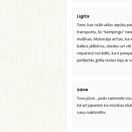
Ligita
Tiem, kas reāli vēlas atpūtu pi
transportu, šo "kempingu" neies
mašīnas. Mulsināja arī tas, ka v
baltics jāškērso, sliedes un vē
nepareizi norādīts, ka ir pieejam
piešķirtās grilla restes bija ar 
zane
Tuvu jūrai....jauki saimnieki v
kā arī japiemin ka mūzikas klu
savu naktsmītni.