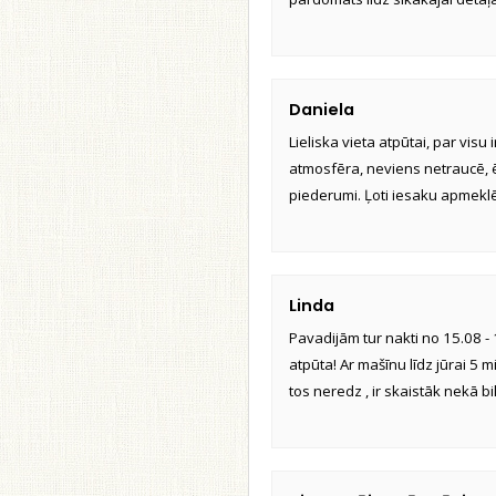
Daniela
Lieliska vieta atpūtai, par visu
atmosfēra, neviens netraucē, ēr
piederumi. Ļoti iesaku apmeklē
Linda
Pavadijām tur nakti no 15.08 - 1
atpūta! Ar mašīnu līdz jūrai 5 mi
tos neredz , ir skaistāk nekā bild