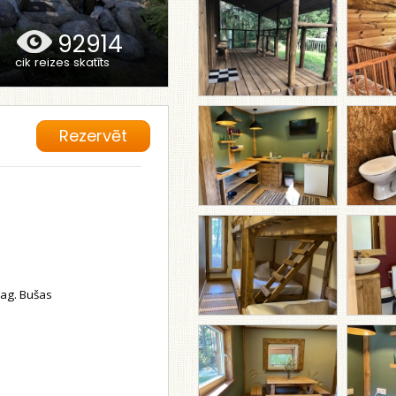
92914
cik reizes skatīts
Rezervēt
pag. Bušas