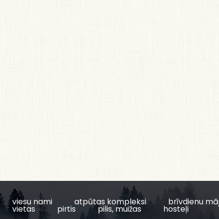
viesu nami
atpūtas kompleksi
brīvdienu mā
vietas
pirtis
pilis, muižas
hosteļi