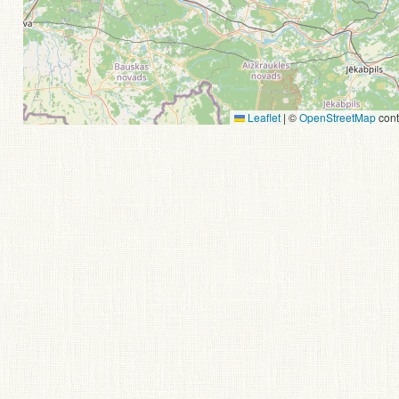
Leaflet
|
©
OpenStreetMap
cont