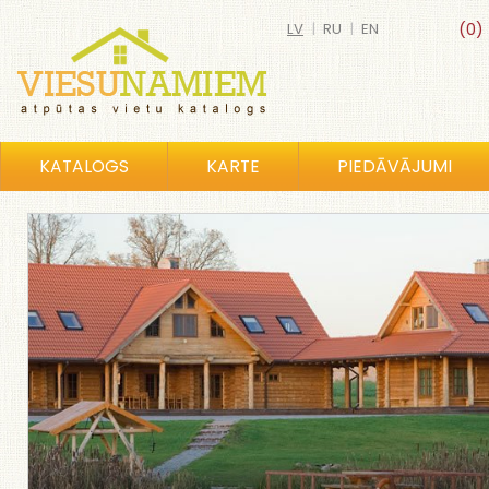
LV
|
RU
|
EN
(0)
KATALOGS
KARTE
PIEDĀVĀJUMI