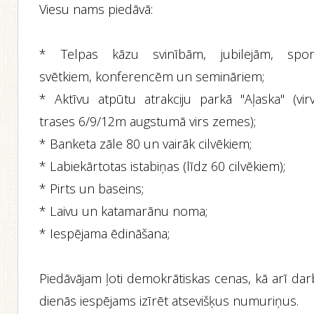
Viesu nams piedāvā:
* Telpas kāzu svinībām, jubilejām, spor
svētkiem, konferencēm un semināriem;
* Aktīvu atpūtu atrakciju parkā "Aļaska" (virv
trases 6/9/12m augstumā virs zemes);
* Banketa zāle 80 un vairāk cilvēkiem;
* Labiekārtotas istabiņas (līdz 60 cilvēkiem);
* Pirts un baseins;
* Laivu un katamarānu noma;
* Iespējama ēdināšana;
Piedāvājam ļoti demokrātiskas cenas, kā arī dar
dienās iespējams izīrēt atsevišķus numuriņus.