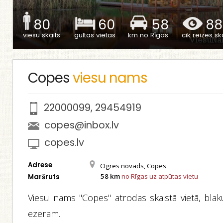
80
60
58
88
viesu skaits
gultas vietas
km no Rīgas
cik reizes ska
Copes
viesu nams
22000099
,
29454919
copes@inbox.lv
copes.lv
Adrese
Ogres novads, Copes
58 km
no Rīgas uz atpūtas vietu
Maršruts
Viesu nams "Copes" atrodas skaistā vietā, blak
ezeram.