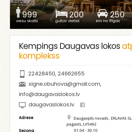
999
200
250
viesu skaits
gultas vietas
km no Rīgas
Kempings Daugavas lokos
at
komplekss
22428450
,
24662655
signe.obuhova@gmail.com
,
info@daugavaslokos.lv
daugavaslokos.lv
Adrese
Daugavpils novads , ERLAVAS S
pagasts, LV5462
01.04 - 30.10
Sezona