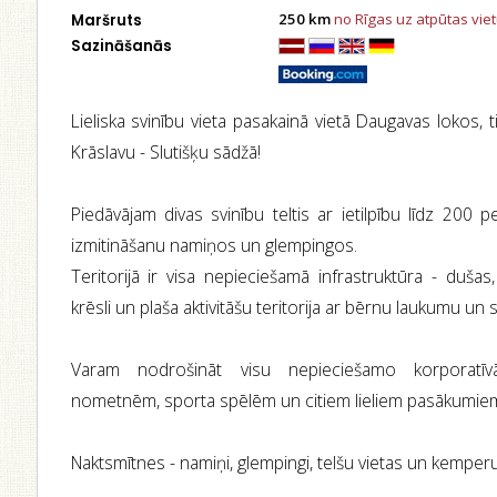
250 km
no Rīgas uz atpūtas vie
Maršruts
Sazināšanās
Lieliska svinību vieta pasakainā vietā Daugavas lokos, t
Krāslavu - Slutišķu sādžā!
Piedāvājam divas svinību teltis ar ietilpību līdz 200
izmitināšanu namiņos un glempingos.
Teritorijā ir visa nepieciešamā infrastruktūra - dušas, 
krēsli un plaša aktivitāšu teritorija ar bērnu laukumu un
Varam nodrošināt visu nepieciešamo korporatīv
nometnēm, sporta spēlēm un citiem lieliem pasākumie
Naktsmītnes - namiņi, glempingi, telšu vietas un kemperu