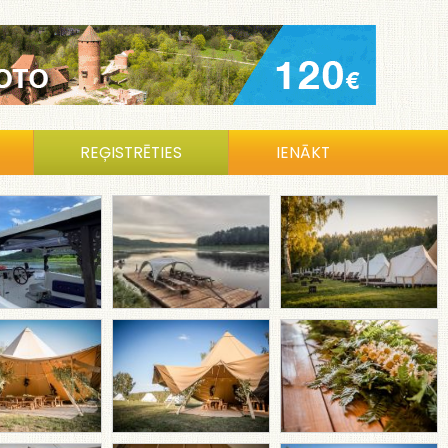
REĢISTRĒTIES
IENĀKT