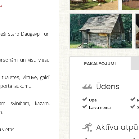
tu
ieši starp Daugavpili un
 personām un visu viesu
PAKALPOJUMI
tualetes, virtuve, galdi
Ūdens
 sporta laukumu.
Upe
M
ām svinībām, kāzām,
Laivu noma
m.
Aktīva atpū
 vietas.