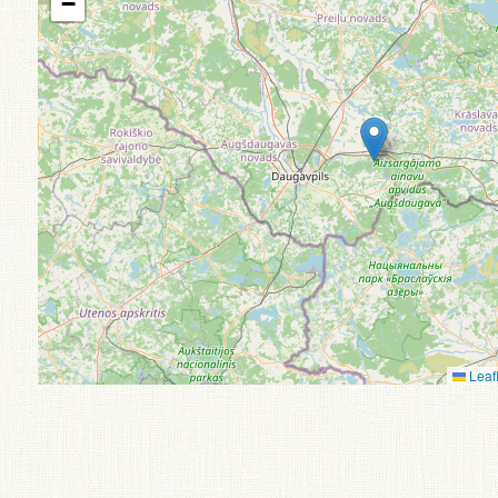
−
Leafl