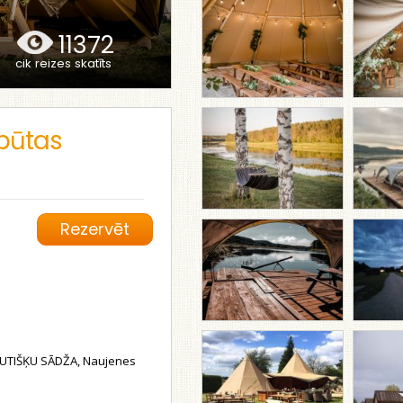
11372
cik reizes skatīts
pūtas
Rezervēt
LUTIŠĶU SĀDŽA, Naujenes