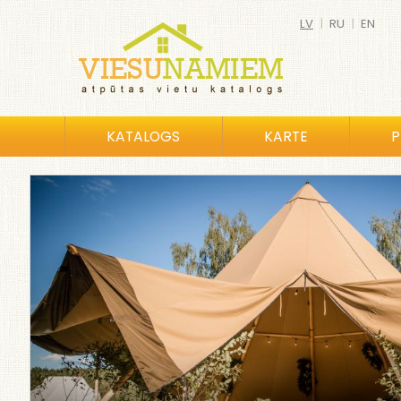
LV
|
RU
|
EN
KATALOGS
KARTE
P