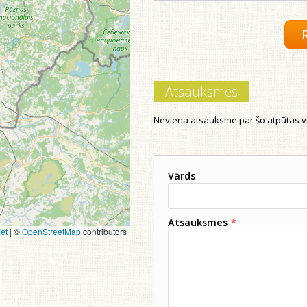
Atsauksmes
Neviena atsauksme par šo atpūtas vi
Vārds
Atsauksmes
*
et
|
©
OpenStreetMap
contributors