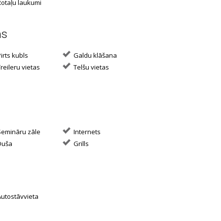
otaļu laukumi
ms
irts kubls
Galdu klāšana
reileru vietas
Telšu vietas
emināru zāle
Internets
uša
Grills
utostāvvieta