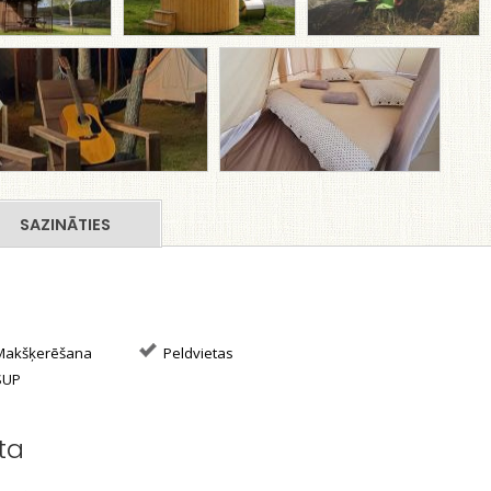
SAZINĀTIES
akšķerēšana
Peldvietas
SUP
ta