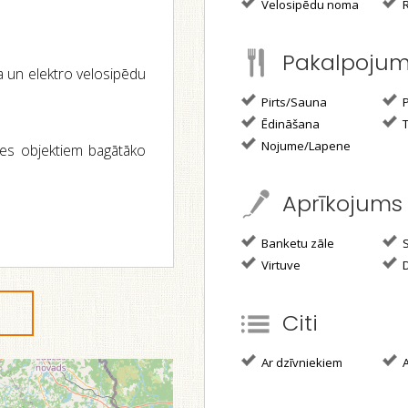
Velosipēdu noma
R
Pakalpoju
a un elektro velosipēdu
Pirts/Sauna
P
Ēdināšana
T
Nojume/Lapene
tes objektiem bagātāko
Aprīkojums
Banketu zāle
S
Virtuve
D
Citi
Ar dzīvniekiem
A