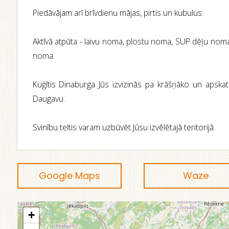
Piedāvājam arī brīvdienu mājas, pirtis un kubulus.
Aktīvā atpūta - laivu noma, plostu noma, SUP dēļu nom
noma.
Kuģītis Dinaburga Jūs izvizinās pa krāšņāko un apska
Daugavu.
Svinību teltis varam uzbūvēt Jūsu izvēlētajā teritorijā.
Google Maps
Waze
+