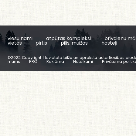
viesu nami
atpūtas kompleksi
brīvdienu mā
vietas
pirtis
pilis, muižas
hosteļi
©2022 Copyright | Ievietoto bilžu un aprakstu autortiesības pied
mums
PRO
Reklāma
Noteikumi
Privātuma politik