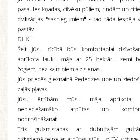
pasaules kņadas, cilvēku pūļiem, rindām un citi
civilizācijas "sasniegumiem" - tad tāda iespēja 
pastāv
DUKI
Šeit Jūsu rīcībā būs komfortablai dzīvošan
aprīkota lauku māja ar 25 hektāru zemi b
žogiem, bez kaimiņiem aiz sienas.
Jūs priecēs gleznainā Pededzes upe un ziedoš
zaļās pļavas
Jūsu ērtībām mūsu māja aprīkota 
nepieciešamāko atpūtas un komfor
nodrošināšanai:
Trīs guļamistabas ar dubultajām gultā
dzīvojamā telpa ar atpūtas stūri un TV, virtuve