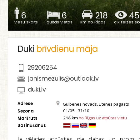
6
6
218
45
viesu skaits
gultas vietas
km no Rīgas
cik reizes ska
Duki
brīvdienu māja
29206254
janismezulis@outlook.lv
duki.lv
Adrese
Gulbenes novads, Litenes pagasts
01/05 - 31/10
Sezona
218 km
no Rīgas uz atpūtas vietu
Maršruts
Sazināšanās
Ja vēlaties atpūsties pie dabas un prom 