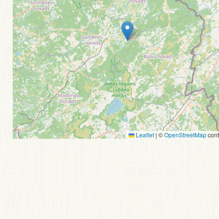
Leaflet
|
©
OpenStreetMap
cont