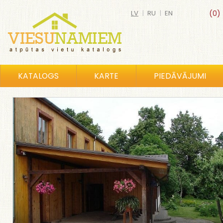
LV
|
RU
|
EN
(0)
KATALOGS
KARTE
PIEDĀVĀJUMI