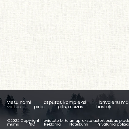
viesu nami
atpūtas kompleksi
brīvdienu mā
vietas
pirtis
pilis, muižas
hosteļi
©2022 Copyright | Ievietoto bilžu un aprakstu autortiesības pied
mums
PRO
Reklāma
Noteikumi
Privātuma politik