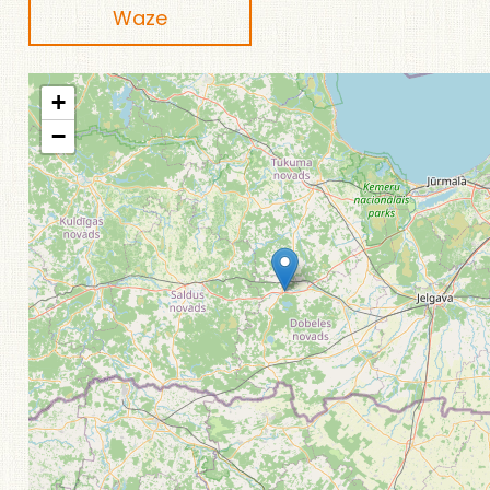
Waze
+
−