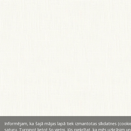
Informējam, ka šajā mājas lapā tiek izmantotas sīkdatnes (cookie
saturu. Turpinot lietot šo vietni, Jūs piekrītat, ka mēs uzkrāsim u