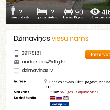
?
?
90
41
viesu skaits
gultas vietas
km no Rīgas
cik reizes ska
Dzirnaviņas
viesu nams
29178181
Rezervē
andersons@dtg.lv
dzirnavinas.lv
Adrese
Dobeles novads, Bikstu pagasts, Vienība
3713
90 km
no Rīgas uz atpūtas vietu
Maršruts
Sazināšanās