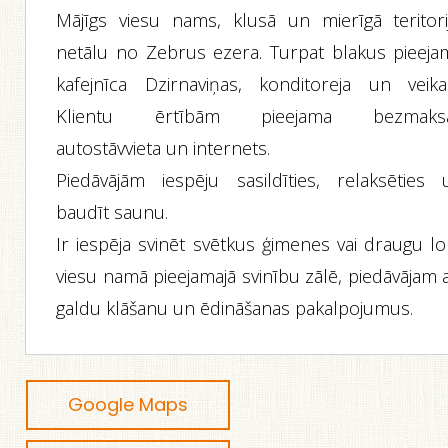
Mājīgs viesu nams, klusā un mierīgā teritorij
netālu no Zebrus ezera. Turpat blakus pieeja
kafejnīca Dzirnaviņas, konditoreja un veikal
Klientu ērtībām pieejama bezmaks
autostāvvieta un internets.
Piedāvājām iespēju sasildīties, relaksēties 
baudīt saunu.
Ir iespēja svinēt svētkus ģimenes vai draugu lo
viesu namā pieejamajā svinību zālē, piedāvājam 
galdu klāšanu un ēdināšanas pakalpojumus.
Google Maps