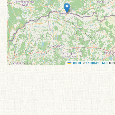
Leaflet
|
©
OpenStreetMap
cont