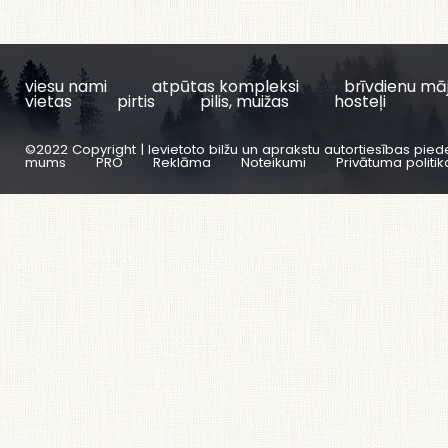
viesu nami
atpūtas kompleksi
brīvdienu mā
vietas
pirtis
pilis, muižas
hosteļi
©2022 Copyright | Ievietoto bilžu un aprakstu autortiesības pied
mums
PRO
Reklāma
Noteikumi
Privātuma politik