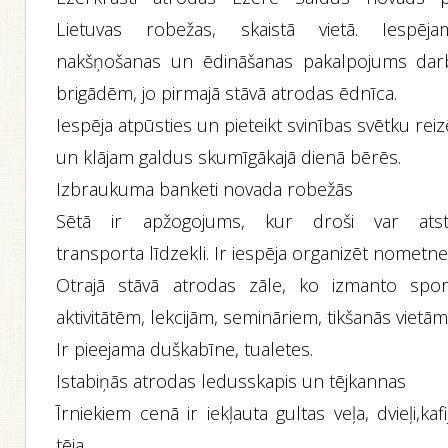
Lietuvas robežas, skaistā vietā. Iespēja
nakšņošanas un ēdināšanas pakalpojums dar
brigādēm, jo pirmajā stāvā atrodas ēdnīca.
Iespēja atpūsties un pieteikt svinības svētku rei
un klājam galdus skumīgākajā dienā bērēs.
Izbraukuma banketi novada robežās
Sētā ir apžogojums, kur droši var atst
transporta līdzekli. Ir iespēja organizēt nometne
Otrajā stāvā atrodas zāle, ko izmanto spor
aktivitātēm, lekcijām, semināriem, tikšanās vietām
Ir pieejama duškabīne, tualetes.
Istabiņās atrodas ledusskapis un tējkannas
Īrniekiem cenā ir iekļauta gultas veļa, dvieļi,kafi
tēja