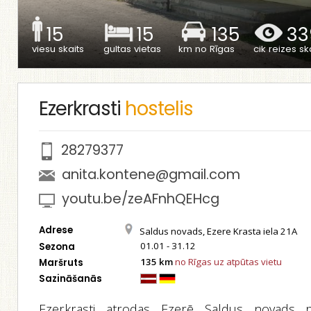
15
15
135
33
viesu skaits
gultas vietas
km no Rīgas
cik reizes ska
Ezerkrasti
hostelis
28279377
anita.kontene@gmail.com
youtu.be/zeAFnhQEHcg
Adrese
Saldus novads, Ezere Krasta iela 21A
01.01 - 31.12
Sezona
135 km
no Rīgas uz atpūtas vietu
Maršruts
Sazināšanās
Ezerkrasti atrodas Ezerē Saldus novads p