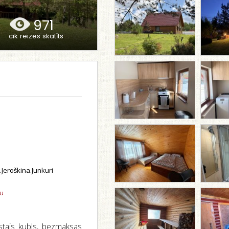
971
cik reizes skatīts
eroškina.Junkuri
tu
rstais kubls, bezmaksas