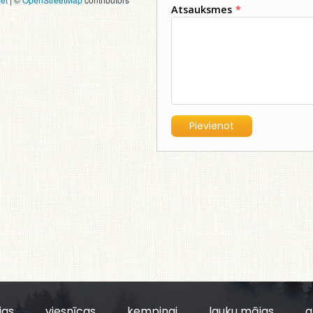
Atsauksmes
*
jas
viesnīcas
kempingi
lauku mājas
a