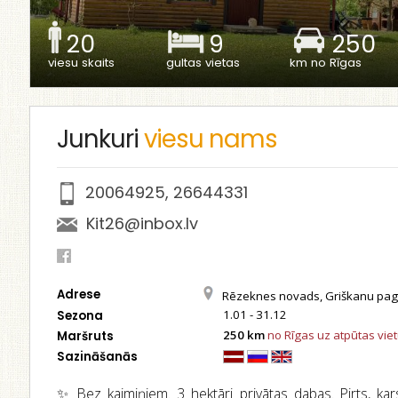
20
9
250
viesu skaits
gultas vietas
km no Rīgas
Junkuri
viesu nams
20064925
,
26644331
Kit26@inbox.lv
Adrese
Rēzeknes novads, Griškanu pag.J
1.01 - 31.12
Sezona
250 km
no Rīgas uz atpūtas vie
Maršruts
Sazināšanās
✨ Bez kaimiņiem. 3 hektāri privātas dabas. Pirts, ka