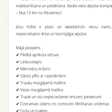
makšķerēšana un peldēšana. Ideāla vieta atpūtai komp
– tikai 10 km no Rēzeknes!
Jūsu rīcībā ir plašs un labiekārtots viesu nams,
nepieciešamo ērtai un bezrūpīgai atpūtai.
Mājā pieejams:
✔ Pilnībā aprīkota virtuve
✔ Ledusskapis
✔ Mikroviļņu krāsns
✔ Gāzes plīts ar cepeškrāsni
✔ Trauku mazgājamā mašīna
✔ Veļas mazgājamā mašīna
✔ Trauki un visi nepieciešamie virtuves piederumi
✔ Dzeramais ūdens no osmozes filtrēšanas sistēmas
✔ Duša un tualete