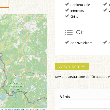
Banketu zāle
T
Internets
V
Grills
Citi
Ar dzīvniekiem
A
Atsauksmes
Neviena atsauksme par šo atpūtas vi
Vārds
et
|
©
OpenStreetMap
contributors