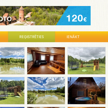
REĢISTRĒTIES
IENĀKT