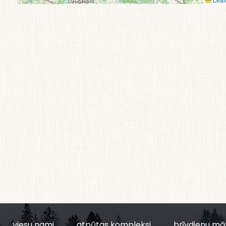
viesu nami
atpūtas kompleksi
brīvdienu mā