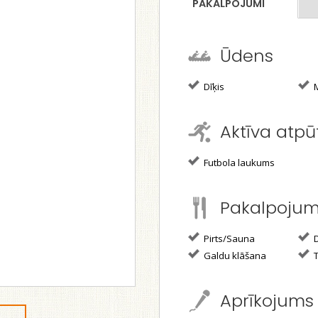
PAKALPOJUMI
Ūdens
Dīķis
M
Aktīva atpū
Futbola laukums
Pakalpoju
Pirts/Sauna
D
Galdu klāšana
T
Aprīkojums