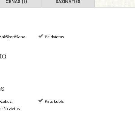
CENAS (1)
SAZINĀTIES
akšķerēšana
Peldvietas
ta
ms
žakuzi
Pirts kubls
elšu vietas