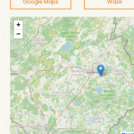
Google Maps
Waze
+
−
Leafl