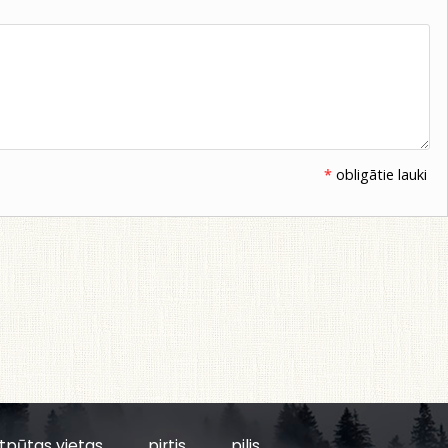
*
obligātie lauki
tpūtas vietas
pirtis
pilis,