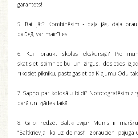
garantēts!
5. Bail jāt? Kombinēsim - daļa jās, daļa brau
pajūgā, var mainīties.
6. Kur braukt skolas ekskursijā? Pie mu
skatīsiet saimniecību un zirgus, dosieties izjā
rīkosiet pikniku, pastaigāsiet pa Klajumu Odu tak
7. Sapņo par kolosālu bildi? Nofotografēsim zir
barā un izjādes laikā.
8. Gribi redzēt Baltkrieviju? Mums ir maršru
"Baltkrievija- kā uz delnas!" Izbraucieni pajūgā