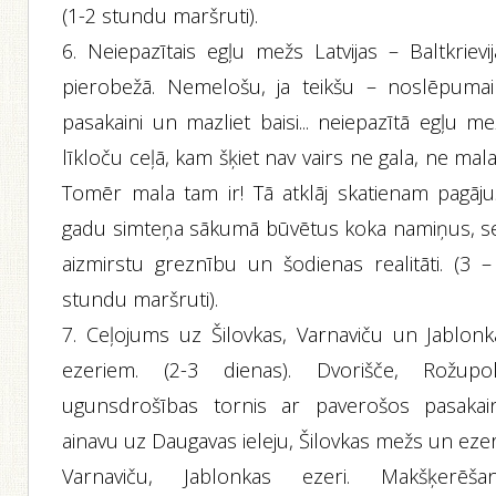
(1-2 stundu maršruti).
6. Neiepazītais egļu mežs Latvijas – Baltkrievi
pierobežā. Nemelošu, ja teikšu – noslēpumain
pasakaini un mazliet baisi... neiepazītā egļu m
līkloču ceļā, kam šķiet nav vairs ne gala, ne mala
Tomēr mala tam ir! Tā atklāj skatienam pagāju
gadu simteņa sākumā būvētus koka namiņus, s
aizmirstu greznību un šodienas realitāti. (3 –
stundu maršruti).
7. Ceļojums uz Šilovkas, Varnaviču un Jablonk
ezeriem. (2-3 dienas). Dvorišče, Rožupol
ugunsdrošības tornis ar paverošos pasakai
ainavu uz Daugavas ieleju, Šilovkas mežs un eze
Varnaviču, Jablonkas ezeri. Makšķerēšan