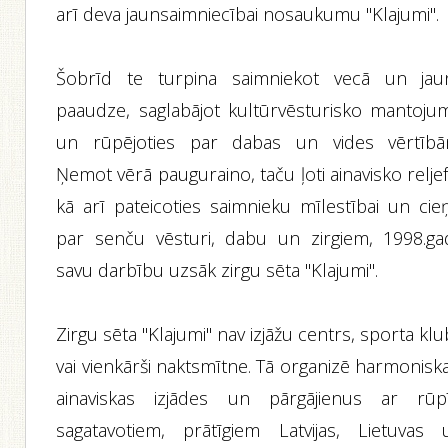
arī deva jaunsaimniecībai nosaukumu "Klajumi".
Šobrīd te turpina saimniekot vecā un jau
paaudze, saglabājot kultūrvēsturisko mantoju
un rūpējoties par dabas un vides vērtībā
Ņemot vērā pauguraino, taču ļoti ainavisko relje
kā arī pateicoties saimnieku mīlestībai un cieņ
par senču vēsturi, dabu un zirgiem, 1998.ga
savu darbību uzsāk zirgu sēta "Klajumi".
Zirgu sēta "Klajumi" nav izjāžu centrs, sporta kl
vai vienkārši naktsmītne. Tā organizē harmonisk
ainaviskas izjādes un pārgājienus ar rūpī
sagatavotiem, prātīgiem Latvijas, Lietuvas 