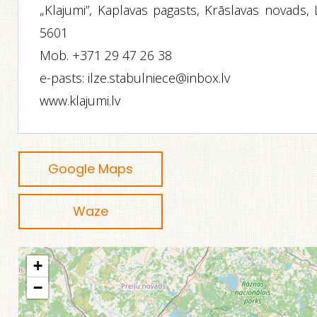
„Klajumi”, Kaplavas pagasts, Krāslavas novads, 
5601
Mob. +371 29 47 26 38
e-pasts: ilze.stabulniece@inbox.lv
www.klajumi.lv
Google Maps
Waze
+
−