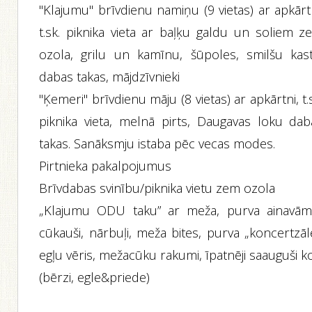
"Klajumu" brīvdienu namiņu (9 vietas) ar apkārt
t.sk. piknika vieta ar baļķu galdu un soliem z
ozola, grilu un kamīnu, šūpoles, smilšu kast
dabas takas, mājdzīvnieki
"Ķemeri" brīvdienu māju (8 vietas) ar apkārtni, t.
piknika vieta, melnā pirts, Daugavas loku dab
takas. Sanāksmju istaba pēc vecas modes.
Pirtnieka pakalpojumus
Brīvdabas svinību/piknika vietu zem ozola
„Klajumu ODU taku” ar meža, purva ainavām
cūkauši, nārbuļi, meža bites, purva „koncertzāl
egļu vēris, mežacūku rakumi, īpatnēji saauguši k
(bērzi, egle&priede)