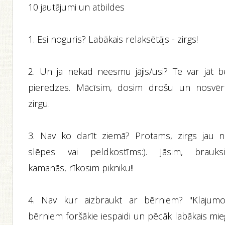
10 jautājumi un atbildes
1. Esi noguris? Labākais relaksētājs - zirgs!
2. Un ja nekad neesmu jājis/usi? Te var jāt b
pieredzes. Mācīsim, dosim drošu un nosvēr
zirgu.
3. Nav ko darīt ziemā? Protams, zirgs jau n
slēpes vai peldkostīms:). Jāsim, brauks
kamanās, rīkosim pikniku!!
4. Nav kur aizbraukt ar bērniem? "Klajumo
bērniem foršākie iespaidi un pēcāk labākais mie