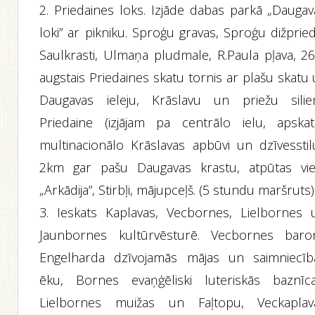
2. Priedaines loks. Izjāde dabas parkā „Daugav
loki” ar pikniku. Sproģu gravas, Sproģu dižprie
Saulkrasti, Ulmaņa pludmale, R.Paula pļava, 2
augstais Priedaines skatu tornis ar plašu skatu
Daugavas ieleju, Krāslavu un priežu silie
Priedaine (izjājam pa centrālo ielu, apskat
multinacionālo Krāslavas apbūvi un dzīvesstilu
2km gar pašu Daugavas krastu, atpūtas vie
„Arkādija”, Stirbļi, mājupceļš. (5 stundu maršruts)
3. Ieskats Kaplavas, Vecbornes, Lielbornes 
Jaunbornes kultūrvēsturē. Vecbornes baro
Engelharda dzīvojamās mājas un saimniecīb
ēku, Bornes evaņģēliski luteriskās baznīca
Lielbornes muižas un Faļtopu, Veckaplav