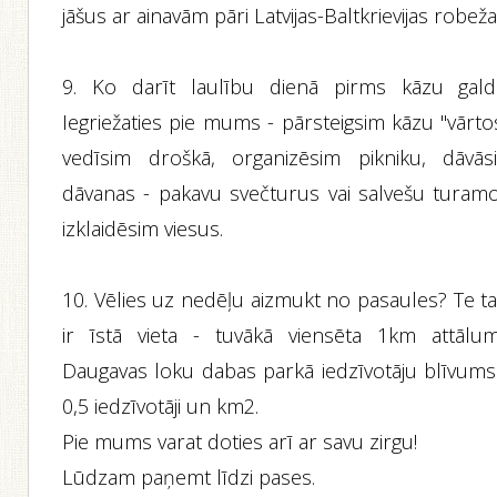
jāšus ar ainavām pāri Latvijas-Baltkrievijas robežai
9. Ko darīt laulību dienā pirms kāzu gald
Iegriežaties pie mums - pārsteigsim kāzu "vārto
vedīsim droškā, organizēsim pikniku, dāvās
dāvanas - pakavu svečturus vai salvešu turamo
izklaidēsim viesus.
10. Vēlies uz nedēļu aizmukt no pasaules? Te t
ir īstā vieta - tuvākā viensēta 1km attālum
Daugavas loku dabas parkā iedzīvotāju blīvums 
0,5 iedzīvotāji un km2.
Pie mums varat doties arī ar savu zirgu!
Lūdzam paņemt līdzi pases.