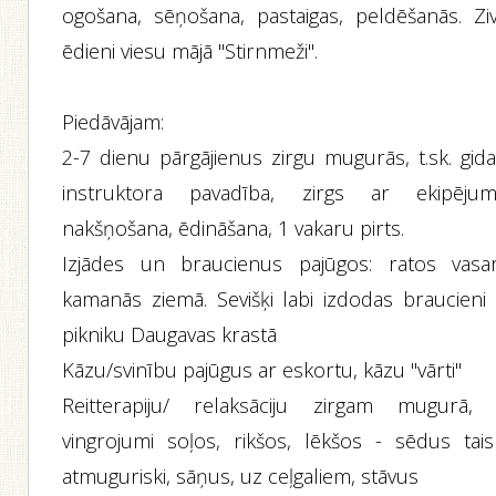
ogošana, sēņošana, pastaigas, peldēšanās. Ziv
ēdieni viesu mājā "Stirnmeži".
Piedāvājam:
2-7 dienu pārgājienus zirgu mugurās, t.sk. gida
instruktora pavadība, zirgs ar ekipējum
nakšņošana, ēdināšana, 1 vakaru pirts.
Izjādes un braucienus pajūgos: ratos vasar
kamanās ziemā. Sevišķi labi izdodas braucieni 
pikniku Daugavas krastā
Kāzu/svinību pajūgus ar eskortu, kāzu "vārti"
Reitterapiju/ relaksāciju zirgam mugurā, t.
vingrojumi soļos, rikšos, lēkšos - sēdus taisn
atmuguriski, sāņus, uz ceļgaliem, stāvus