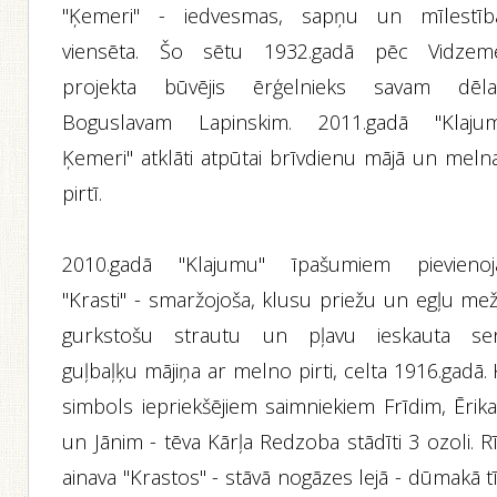
"Ķemeri" - iedvesmas, sapņu un mīlestīb
viensēta. Šo sētu 1932.gadā pēc Vidzem
projekta būvējis ērģelnieks savam dēl
Boguslavam Lapinskim. 2011.gadā "Klaju
Ķemeri" atklāti atpūtai brīvdienu mājā un melna
pirtī.
2010.gadā "Klajumu" īpašumiem pievienoj
"Krasti" - smaržojoša, klusu priežu un egļu mež
gurkstošu strautu un pļavu ieskauta se
guļbaļķu mājiņa ar melno pirti, celta 1916.gadā.
simbols iepriekšējiem saimniekiem Frīdim, Ērik
un Jānim - tēva Kārļa Redzoba stādīti 3 ozoli. R
ainava "Krastos" - stāvā nogāzes lejā - dūmakā t