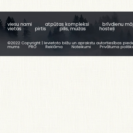
viesu nami
atpūtas kompleksi
brīvdienu mā
vietas
pirtis
pilis, muižas
hosteļi
©2022 Copyright | Ievietoto bilžu un aprakstu autortiesības pied
mums
PRO
Reklāma
Noteikumi
Privātuma politik