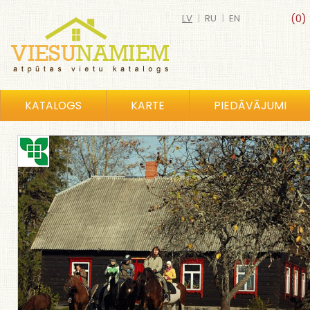
LV
|
RU
|
EN
(0)
KATALOGS
KARTE
PIEDĀVĀJUMI