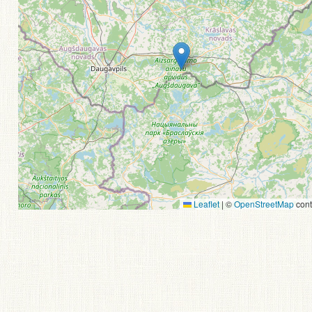
Leaflet
|
©
OpenStreetMap
cont