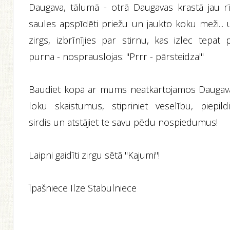
Daugava, tālumā - otrā Daugavas krastā jau rī
saules apspīdēti priežu un jaukto koku meži... 
zirgs, izbrīnījies par stirnu, kas izlec tepat 
purna - nosprauslojas: "Prrr - pārsteidza!"
Baudiet kopā ar mums neatkārtojamos Daugav
loku skaistumus, stipriniet veselību, piepildi
sirdis un atstājiet te savu pēdu nospiedumus!
Laipni gaidīti zirgu sētā "Kajumi"!
Īpašniece Ilze Stabulniece