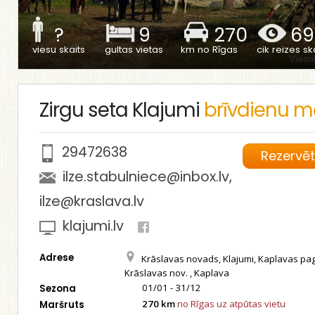
?
9
270
69
viesu skaits
gultas vietas
km no Rīgas
cik reizes ska
Zirgu seta Klajumi
brīvdienu m
29472638
Rezervē
ilze.stabulniece@inbox.lv
,
ilze@kraslava.lv
klajumi.lv
Adrese
Krāslavas novads, Klajumi, Kaplavas pag
Krāslavas nov. , Kaplava
01/01 - 31/12
Sezona
270 km
no Rīgas uz atpūtas vietu
Maršruts