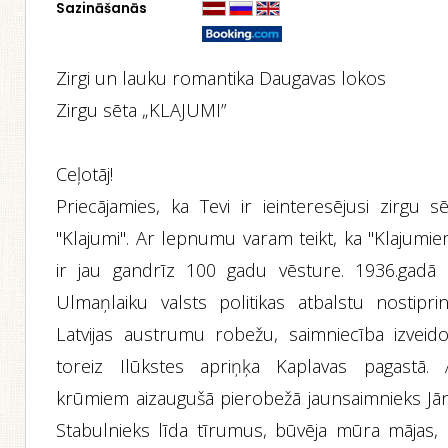
Sazināšanās
Zirgi un lauku romantika Daugavas lokos
Zirgu sēta „KLAJUMI”
Ceļotāj!
Priecājamies, ka Tevi ir ieinteresējusi zirgu s
"Klajumi". Ar lepnumu varam teikt, ka "Klajumie
ir jau gandrīz 100 gadu vēsture. 1936.gadā 
Ulmaņlaiku valsts politikas atbalstu nostiprin
Latvijas austrumu robežu, saimniecība izveido
toreiz Ilūkstes apriņķa Kaplavas pagastā. 
krūmiem aizaugušā pierobežā jaunsaimnieks Jān
Stabulnieks līda tīrumus, būvēja mūra mājas, 