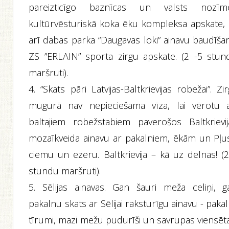
pareizticīgo baznīcas un valsts nozīm
kultūrvēsturiskā koka ēku kompleksa apskate, 
arī dabas parka “Daugavas loki” ainavu baudīšan
ZS ”ERLAIN” sporta zirgu apskate. (2 -5 stun
maršruti).
4. “Skats pāri Latvijas-Baltkrievijas robežai”. Zi
mugurā nav nepieciešama vīza, lai vērotu a
baltajiem robežstabiem paverošos Baltkrievij
mozaīkveida ainavu ar pakalniem, ēkām un Pļu
ciemu un ezeru. Baltkrievija – kā uz delnas! (2
stundu maršruti).
5. Sēlijas ainavas. Gan šauri meža celiņi, g
pakalnu skats ar Sēlijai raksturīgu ainavu - pakal
tīrumi, mazi mežu pudurīši un savrupas viensēta