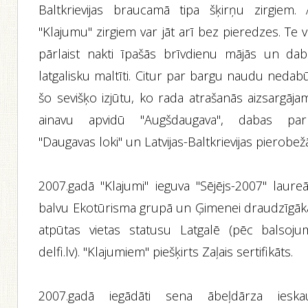
Baltkrievijas braucamā tipa šķirņu zirgiem. 
"Klajumu" zirgiem var jāt arī bez pieredzes. Te 
pārlaist nakti īpašās brīvdienu mājās un dab
latgalisku maltīti. Citur par bargu naudu nedab
šo sevišķo izjūtu, ko rada atrašanās aizsargāja
ainavu apvidū "Augšdaugava", dabas par
"Daugavas loki" un Latvijas-Baltkrievijas pierobež
2007.gadā "Klajumi" ieguva "Sējējs-2007" laureā
balvu Ekotūrisma grupā un Ģimenei draudzīgāk
atpūtas vietas statusu Latgalē (pēc balsoju
delfi.lv). "Klajumiem" piešķirts Zaļais sertifikāts.
2007.gadā iegādāti sena ābeļdārza ieskau