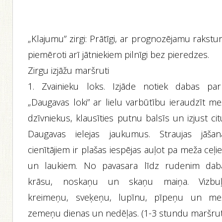
„Klajumu” zirgi: Prātīgi, ar prognozējamu rakstu
piemēroti arī jātniekiem pilnīgi bez pieredzes.
Zirgu izjāžu maršruti
1. Zvainieku loks. Izjāde notiek dabas par
„Daugavas loki” ar lielu varbūtību ieraudzīt me
dzīvniekus, klausīties putnu balsīs un izjust ci
Daugavas ielejas jaukumus. Straujas jāšan
cienītājiem ir plašas iespējas auļot pa meža ceļ
un laukiem. No pavasara līdz rudenim dab
krāsu, noskaņu un skaņu maiņa. Vizbuļ
kreimeņu, sveķeņu, lupīnu, pīpeņu un me
zemeņu dienas un nedēļas. (1-3 stundu maršruti