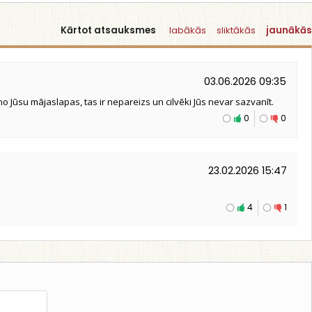
Kārtot atsauksmes
labākās
sliktākās
jaunākās
03.06.2026 09:35
Jūsu mājaslapas, tas ir nepareizs un cilvēki Jūs nevar sazvanīt.
0
0
23.02.2026 15:47
4
1