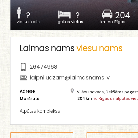
?
?
204
viesu skaits
gultas vietas
km no Rīgas
Laimas nams
viesu nams
26474968
laipniludzam@laimasnams.lv
Adrese
Viļānu novads, Dekšāres pagast
204 km
no Rīgas uz atpūtas vie
Maršruts
Atpūtas komplekss