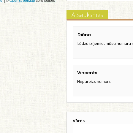
et
|
©
OpenStreetMap
contributors
Atsauksmes
Diāna
Lūdzu izņemiet mūsu numuru no 
Vincents
Nepareizs numurs!
Vārds