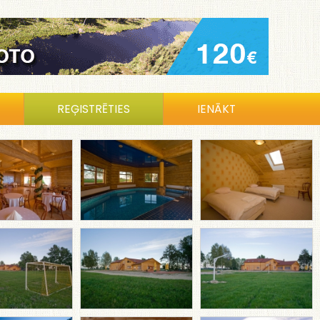
REĢISTRĒTIES
IENĀKT