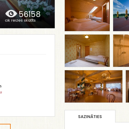
56158
cik reizes skatīts
s
tu
SAZINĀTIES