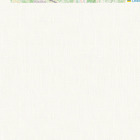
Leafl