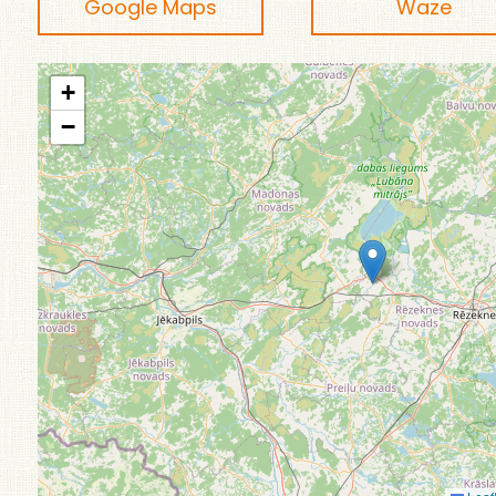
Google Maps
Waze
+
−