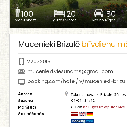
100
20
80
viesu skaits
gultas vietas
km no Rīgas
Mucenieki Brizulē
brīvdienu m
27032018
mucenieki.viesunams@gmail.com
booking.com/hotel/lv/mucenieki-brizule
Adrese
Tukuma novads, Brizule, Sēmes
01/01 - 31/12
Sezona
80 km
no Rīgas uz atpūtas vietu
Maršruts
Sazināšanās