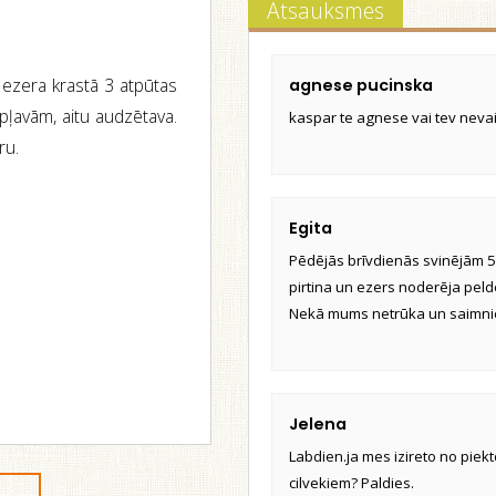
Atsauksmes
a ezera krastā 3 atpūtas
agnese pucinska
pļavām, aitu audzētava.
kaspar te agnese vai tev neva
ru.
Egita
Pēdējās brīvdienās svinējām 50
pirtina un ezers noderēja peld
Nekā mums netrūka un saimnieks
Jelena
Labdien.ja mes izireto no pie
cilvekiem? Paldies.