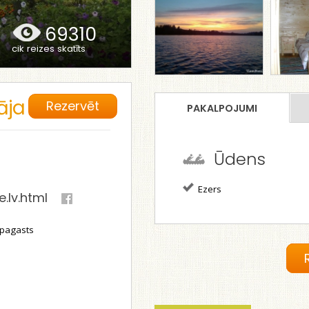
69310
cik reizes skatīts
āja
Rezervēt
PAKALPOJUMI
Ūdens
Ezers
.lv.html
 pagasts