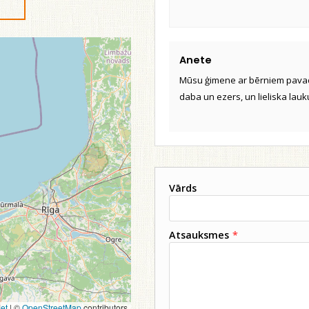
Anete
Mūsu ģimene ar bērniem pavadīja
daba un ezers, un lieliska lauk
Vārds
Atsauksmes
*
et
|
©
OpenStreetMap
contributors