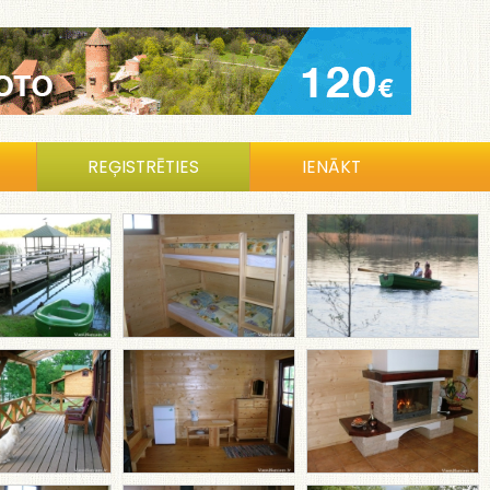
REĢISTRĒTIES
IENĀKT