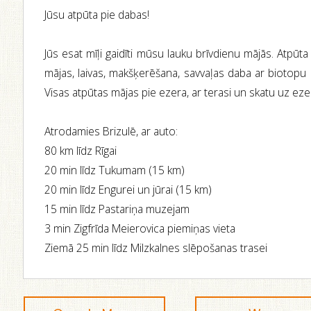
Jūsu atpūta pie dabas!
Jūs esat mīļi gaidīti mūsu lauku brīvdienu mājās. Atpūt
mājas, laivas, makšķerēšana, savvaļas daba ar biotopu 
Visas atpūtas mājas pie ezera, ar terasi un skatu uz eze
Atrodamies Brizulē, ar auto:
80 km līdz Rīgai
20 min līdz Tukumam (15 km)
20 min līdz Engurei un jūrai (15 km)
15 min līdz Pastariņa muzejam
3 min Zigfrīda Meierovica piemiņas vieta
Ziemā 25 min līdz Milzkalnes slēpošanas trasei