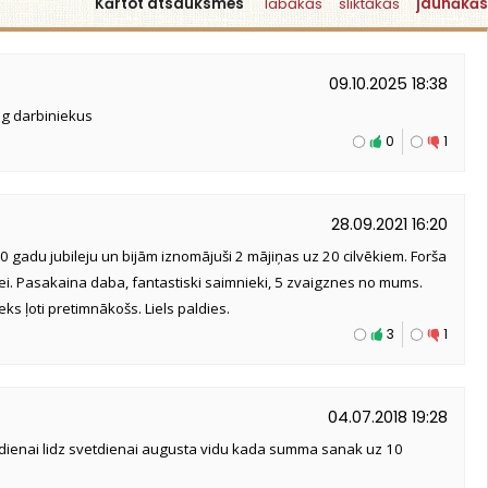
Kārtot atsauksmes
labākās
sliktākās
jaunākās
09.10.2025 18:38
ig darbiniekus
0
1
28.09.2021 16:20
 gadu jubileju un bijām iznomājuši 2 mājiņas uz 20 cilvēkiem. Forša
ei. Pasakaina daba, fantastiski saimnieki, 5 zvaigznes no mums.
 ļoti pretimnākošs. Liels paldies.
3
1
04.07.2018 19:28
ktdienai lidz svetdienai augusta vidu kada summa sanak uz 10