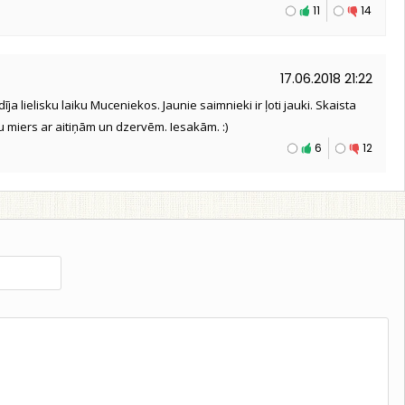
11
14
17.06.2018 21:22
 lielisku laiku Muceniekos. Jaunie saimnieki ir ļoti jauki. Skaista
u miers ar aitiņām un dzervēm. Iesakām. :)
6
12