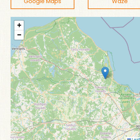
Google Maps
Waze
+
−
Leafl