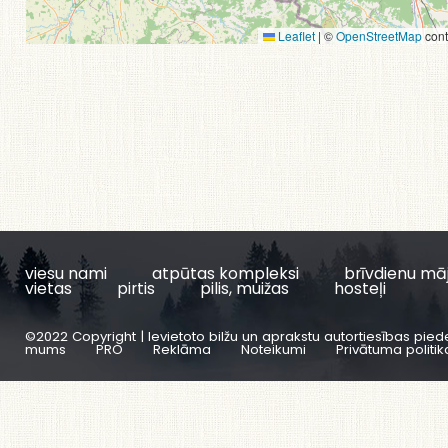
Leaflet
|
©
OpenStreetMap
cont
viesu nami
atpūtas kompleksi
brīvdienu mā
vietas
pirtis
pilis, muižas
hosteļi
©2022 Copyright | Ievietoto bilžu un aprakstu autortiesības pied
mums
PRO
Reklāma
Noteikumi
Privātuma politik