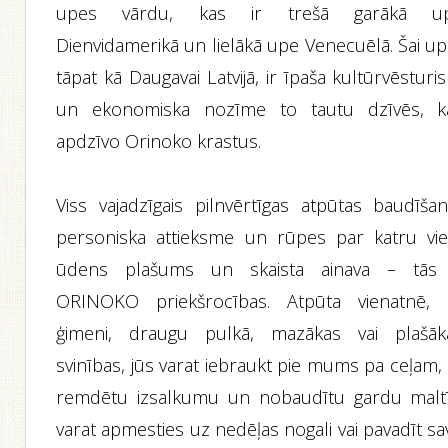
upes vārdu, kas ir trešā garākā u
Dienvidamerikā un lielākā upe Venecuēlā. Šai up
tāpat kā Daugavai Latvijā, ir īpaša kultūrvēsturi
un ekonomiska nozīme to tautu dzīvēs, k
apdzīvo Orinoko krastus.
Viss vajadzīgais pilnvērtīgas atpūtas baudīšana
personiska attieksme un rūpes par katru vies
ūdens plašums un skaista ainava – tās 
ORINOKO priekšrocības. Atpūta vienatnē, 
ģimeni, draugu pulkā, mazākas vai plašāk
svinības, jūs varat iebraukt pie mums pa ceļam, 
remdētu izsalkumu un nobaudītu gardu maltīt
varat apmesties uz nedēļas nogali vai pavadīt s