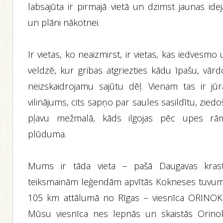
labsajūta ir pirmajā vietā un dzimst jaunas ide
un plāni nākotnei.
Ir vietas, ko neaizmirst, ir vietas, kas iedvesmo
veldzē, kur gribas atgriezties kādu īpašu, vārd
neizskaidrojamu sajūtu dēļ. Vienam tas ir jūr
vilinājums, cits sapņo par saules sasildītu, zied
pļavu mežmalā, kāds ilgojas pēc upes rā
plūduma.
Mums ir tāda vieta – pašā Daugavas krast
teiksmainām leģendām apvītās Kokneses tuvum
105 km attālumā no Rīgas – viesnīca ORINOK
Mūsu viesnīca nes lepnās un skaistās Orino