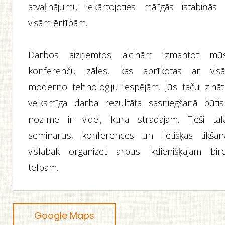
atvaļinājumu iekārtojoties mājīgās istabiņās 
visām ērtībām.
Darbos aizņemtos aicinām izmantot mū
konferenču zāles, kas aprīkotas ar vis
moderno tehnoloģiju iespējām. Jūs taču zināt
veiksmīga darba rezultāta sasniegšanā būtis
nozīme ir videi, kurā strādājam. Tieši tāl
seminārus, konferences un lietišķas tikšan
vislabāk organizēt ārpus ikdienišķajām biro
telpām.
Google Maps