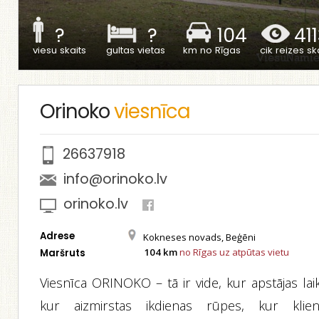
?
?
104
41
viesu skaits
gultas vietas
km no Rīgas
cik reizes ska
Orinoko
viesnīca
26637918
info@orinoko.lv
orinoko.lv
Adrese
Kokneses novads, Beģēni
104 km
no Rīgas uz atpūtas vietu
Maršruts
Viesnīca ORINOKO – tā ir vide, kur apstājas lai
kur aizmirstas ikdienas rūpes, kur klien