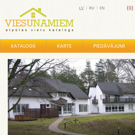
LV
|
RU
|
EN
(0)
KATALOGS
KARTE
PIEDĀVĀJUMI