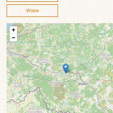
Waze
+
−