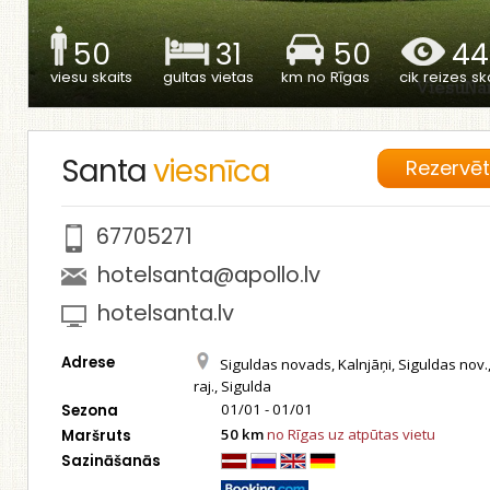
50
31
50
44
viesu skaits
gultas vietas
km no Rīgas
cik reizes ska
Santa
viesnīca
Rezervē
67705271
hotelsanta@apollo.lv
hotelsanta.lv
Adrese
Siguldas novads, Kalnjāņi, Siguldas nov.
raj., Sigulda
01/01 - 01/01
Sezona
50 km
no Rīgas uz atpūtas vietu
Maršruts
Sazināšanās