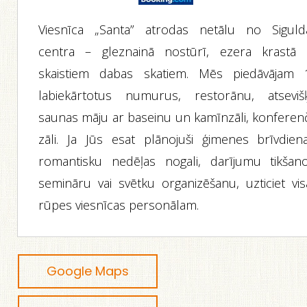
Viesnīca „Santa” atrodas netālu no Siguld
centra – gleznainā nostūrī, ezera krastā 
skaistiem dabas skatiem. Mēs piedāvājam 
labiekārtotus numurus, restorānu, atseviš
saunas māju ar baseinu un kamīnzāli, konferen
zāli. Ja Jūs esat plānojuši ģimenes brīvdiena
romantisku nedēļas nogali, darījumu tikšano
semināru vai svētku organizēšanu, uzticiet vis
rūpes viesnīcas personālam.
Google Maps