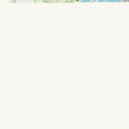
Leaflet
|
©
OpenStreetMap
cont