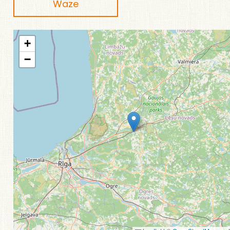
Waze
+
−