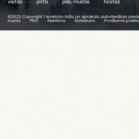
vietas
pirtis
pilis, muižas
hosteļi
©2022 Copyright | Ievietoto bilžu un aprakstu autortiesības pied
mums
PRO
Reklāma
Noteikumi
Privātuma politik