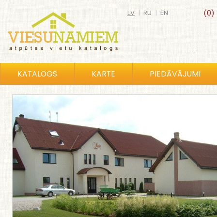
LV
|
RU
|
EN
(0)
KATALOGS
KARTE
PIEDĀVĀJUMI