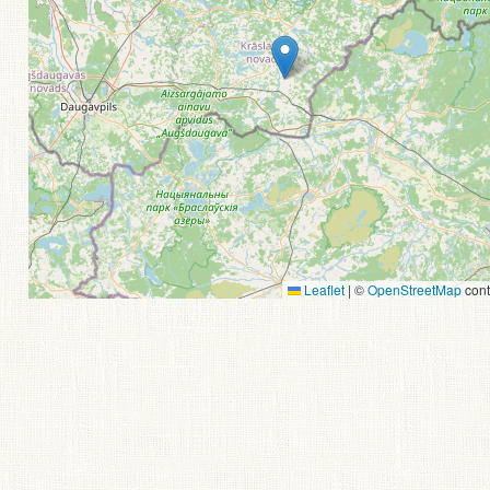
Leaflet
|
©
OpenStreetMap
cont