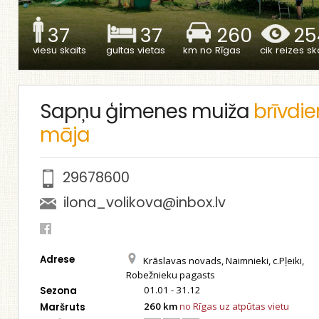
37
37
260
25
viesu skaits
gultas vietas
km no Rīgas
cik reizes ska
Sapņu ģimenes muiža
brīvdi
māja
29678600
ilona_volikova@inbox.lv
Adrese
Krāslavas novads, Naimnieki, c.Pļeiki,
Robežnieku pagasts
01.01 - 31.12
Sezona
260 km
no Rīgas uz atpūtas vietu
Maršruts