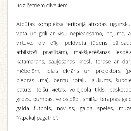
līdz četriem cilvēkiem.
Atpūtas kompleksa teritorijā atrodas: ugunsku
vieta un grili ar visu nepieciešamo, nojume, ā
virtuve, divi dīķi, peldvieta (ūdens pārbau
atbilstoši prasībām), makšķerēšanas iespēja
katamarāns, sauļošanās krēsli, terase ar dār
mēbelēm, lielais ekrāns un projektors (p
pieprasījuma), bērnu rotaļu laukums, šūpole
batuts, telšu vietas, volejbola tīkls, basketbo
grozs, bumbas, velosipēdi, smilšu terapijas gal
galda futbols, novuss, galda spēles, muze
“Atpakaļ pagātnē”.