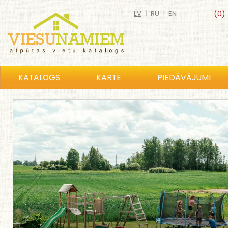
LV
|
RU
|
EN
(0)
KATALOGS
KARTE
PIEDĀVĀJUMI