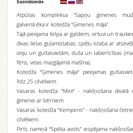
Sazināšanās
Atpūtas kompleksa “Sapņu ģimenes muiž
galvenā ēka ir kotedža “Ģimenes māja”.
Tajā pieejama telpa ar galdiem, virtuvi un trauki
divas lielas guļamistabas, spēļu istaba ar atsevi
izeju un gultasvietām, duša un labierīcības (ma
fēns, veļas mazgājamā mašīna).
Kotedža "Ģimenes māja" pieejamas gultasviet
līdz 25 cilvēkiem.
Vasaras kotedža "Mini" - nakšņošana divatā v
ģimenei ar bērniem.
Vasaras kotedža "Kemperis" - nakšņošana četri
cilvēkiem.
Pirts namiņā "Spēka avots" iespējama nakšņoša