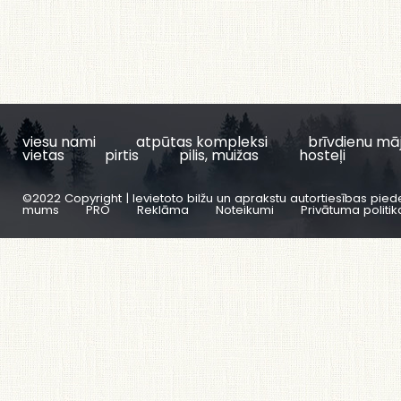
viesu nami
atpūtas kompleksi
brīvdienu mā
vietas
pirtis
pilis, muižas
hosteļi
©2022 Copyright | Ievietoto bilžu un aprakstu autortiesības pied
mums
PRO
Reklāma
Noteikumi
Privātuma politik