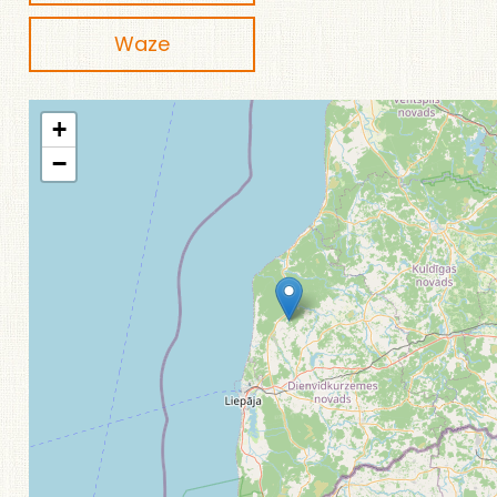
Waze
+
−