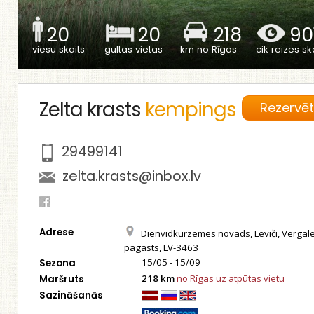
20
20
218
90
viesu skaits
gultas vietas
km no Rīgas
cik reizes ska
Zelta krasts
kempings
Rezervē
29499141
zelta.krasts@inbox.lv
Adrese
Dienvidkurzemes novads, Leviči, Vērgal
pagasts, LV-3463
15/05 - 15/09
Sezona
218 km
no Rīgas uz atpūtas vietu
Maršruts
Sazināšanās