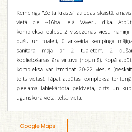
Kempings "Zelta krasts" atrodas skaistā, ainavi
vietā pie ~16ha lielā Vāveru dīķa. Atpūt
kompleksā ietilpst: 2 vissezonas viesu namiņi 
dušu un tualeti, 6 arkveida kempinga mājiņa
sanitārā māja ar 2 tualetēm, 2 dušā
koplietošanas āra virtuve (nojumē). Kopā atpūt
kompleksā var izmitināt 20-22 viesus (neskait
telts vietas). Tāpat atpūtas kompleksa teritorijā
pieejama labiekārtota peldvieta, pirts un kubl
ugunskura vieta, telšu vieta.
Google Maps