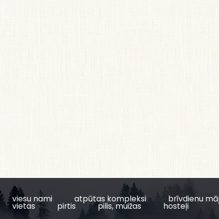
viesu nami
atpūtas kompleksi
brīvdienu mā
vietas
pirtis
pilis, muižas
hosteļi