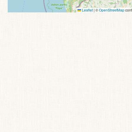
Leaflet
|
©
OpenStreetMap
cont