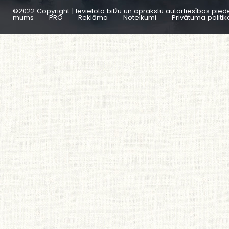
©2022 Copyright | Ievietoto bilžu un aprakstu autortiesības pied
mums
PRO
Reklāma
Noteikumi
Privātuma politik