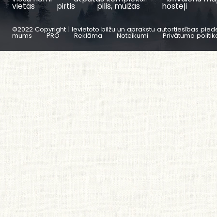
vietas
pirtis
pilis, muižas
hosteļi
©2022 Copyright | Ievietoto bilžu un aprakstu autortiesības pied
mums
PRO
Reklāma
Noteikumi
Privātuma politik