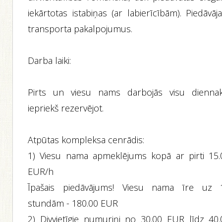
iekārtotas istabiņas (ar labierīcībām). Piedāvā
transporta pakalpojumus.
Darba laiki:
Pirts un viesu nams darbojās visu diennakt
iepriekš rezervējot.
Atpūtas kompleksa cenrādis:
1) Viesu nama apmeklējums kopā ar pirti 15.
EUR/h
Īpašais piedāvājums! Viesu nama īre uz 
stundām - 180.00 EUR
2) Divvietīgie numuriņi no 30.00 EUR līdz 40.