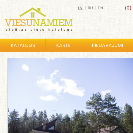
LV
|
RU
|
EN
(0)
KATALOGS
KARTE
PIEDĀVĀJUMI