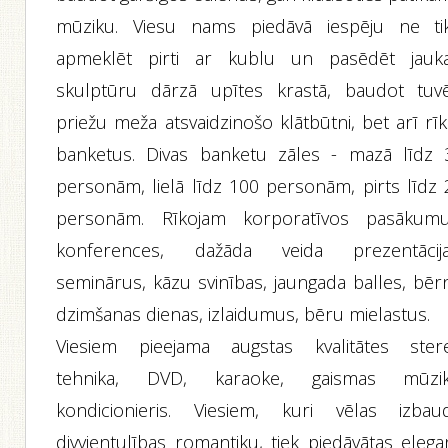
mūziku. Viesu nams piedāvā iespēju ne tik
apmeklēt pirti ar kublu un pasēdēt jauka
skulptūru dārzā upītes krastā, baudot tuvē
priežu meža atsvaidzinošo klātbūtni, bet arī rī
banketus. Divas banketu zāles - mazā līdz 
personām, lielā līdz 100 personām, pirts līdz 
personām. Rīkojam korporatīvos pasākumu
konferences, dažāda veida prezentācija
seminārus, kāzu svinības, jaungada balles, bēr
dzimšanas dienas, izlaidumus, bēru mielastus.
Viesiem pieejama augstas kvalitātes ster
tehnika, DVD, karaoke, gaismas mūzik
kondicionieris. Viesiem, kuri vēlas izbaud
divvientulības romantiku, tiek piedāvātas elega