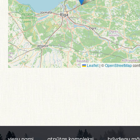
Leaflet
|
©
OpenStreetMap
cont
viesu nami
atpūtas kompleksi
brīvdienu mā