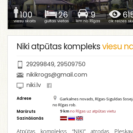
100
26
9
61
viesu skaits
gultas vietas
km no Rīgas
cik reizes ska
Niki atpūtas kompleks
viesu 
29299849
,
29509750
nikikrogs@gmail.com
niki.lv
Adrese
Garkalnes novads, Rīgas-Siguldas šose
no Rīgas rob.
9 km
no Rīgas uz atpūtas vietu
Maršruts
Sazināšanās
Atpūtas komplekss “NIKI” atrodas Pleskav