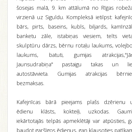
šosejas malā, 9. km attālumā no Rīgas robeža
virzienā uz Siguldu. Kompleksā ietilpst: kafejnī
bārs, pirts, baseins, kubls, biljards, kamīnzāl
banketu zāle, istabiņas viesiem, telts vieta
skulptūru dārzs, bērnu rotaļu laukums, volejbo
laukums, batuti, gumijas atrakcijas,"Jā
Jaunsudrabiņa" pastaigu takas un lie
autostāvvieta. Gumijas atrakcijas bērni
bezmaksas.
Kafejnīcas bārā pieejams plašs dzērienu 
ēdienu klāsts, kokteiļi, uzkodas. Gaumī
iekārtotajās telpās apmeklētāji var atpūsties, 
baudot garšīgos ēdienus, gan klausoties patīka