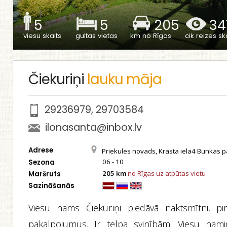
5
5
205
34
viesu skaits
gultas vietas
km no Rīgas
cik reizes ska
Čiekuriņi
lauku māja
29236979
,
29703584
ilonasanta@inbox.lv
Adrese
Priekules novads, Krasta iela4 Bunkas 
06 - 10
Sezona
205 km
no Rīgas uz atpūtas vietu
Maršruts
Sazināšanās
Viesu nams Čiekuriņi piedāvā naktsmītni, pir
pakalpojumus. Ir telpa svinībām. Viesu nami