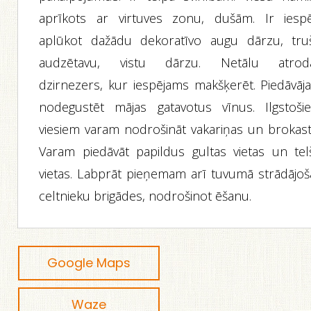
aprīkots ar virtuves zonu, dušām. Ir iespē
aplūkot dažādu dekoratīvo augu dārzu, tru
audzētavu, vistu dārzu. Netālu atrod
dzirnezers, kur iespējams makšķerēt. Piedāvāj
nodegustēt mājas gatavotus vīnus. Ilgstoši
viesiem varam nodrošināt vakariņas un brokasti
Varam piedāvāt papildus gultas vietas un tel
vietas. Labprāt pieņemam arī tuvumā strādājoš
celtnieku brigādes, nodrošinot ēšanu.
Google Maps
Waze