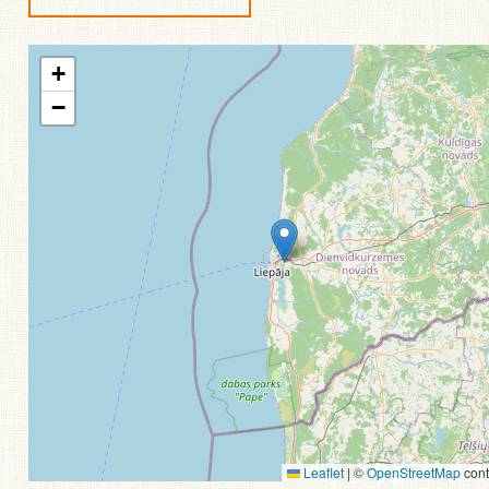
+
−
Leaflet
|
©
OpenStreetMap
cont