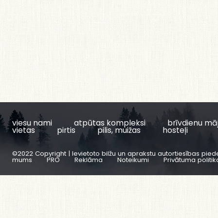
viesu nami
atpūtas kompleksi
brīvdienu mā
vietas
pirtis
pilis, muižas
hosteļi
©2022 Copyright | Ievietoto bilžu un aprakstu autortiesības pied
mums
PRO
Reklāma
Noteikumi
Privātuma politik