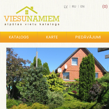
LV
|
RU
|
EN
(0)
KATALOGS
KARTE
PIEDĀVĀJUMI