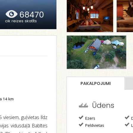
68470
cik reizes skatīts
PAKALPOJUMI
a 14 km
Ūdens
 viesiem, guļvietas līdz
Ezers
D
tvijas vidusdaļā Babītes
Peldvietas
L