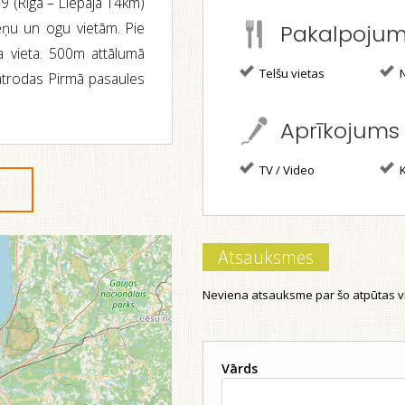
 (Rīga – Liepāja 14km)
ēņu un ogu vietām. Pie
Pakalpoju
a vieta. 500m attālumā
Telšu vietas
N
atrodas Pirmā pasaules
Aprīkojums
TV / Video
K
Atsauksmes
Neviena atsauksme par šo atpūtas vi
Vārds