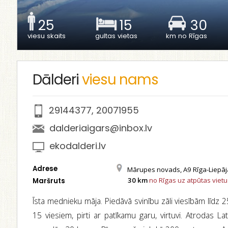
25
15
30
viesu skaits
gultas vietas
km no Rīgas
Dālderi
viesu nams
29144377
,
20071955
dalderiaigars@inbox.lv
ekodalderi.lv
Adrese
Mārupes novads, A9 Rīga-Liepāj
30 km
no Rīgas uz atpūtas vietu
Maršruts
Īsta mednieku māja. Piedāvā svinību zāli viesībām līdz 25
15 viesiem, pirti ar patīkamu garu, virtuvi. Atrodas La