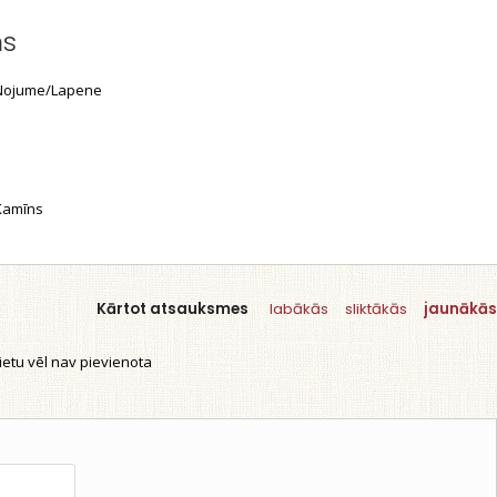
ms
ojume/Lapene
amīns
Kārtot atsauksmes
labākās
sliktākās
jaunākās
etu vēl nav pievienota