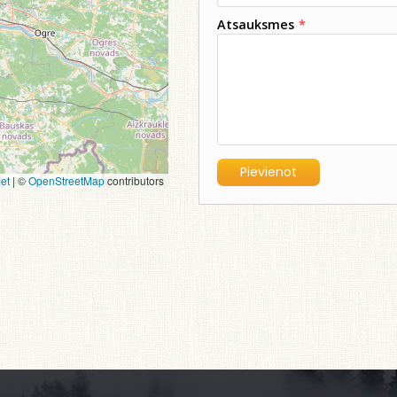
Atsauksmes
*
et
|
©
OpenStreetMap
contributors