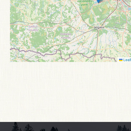
Leafl