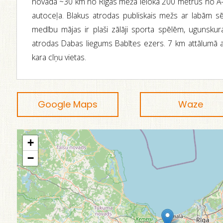
novadā ~30 km no Rīgas meža ielokā 200 metrus no A-9
autoceļa. Blakus atrodas publiskais mežs ar labām s
medību mājas ir plaši zālāji sporta spēlēm, ugunskur
atrodas Dabas liegums Babītes ezers. 7 km attālumā 
kara cīņu vietas.
Google Maps
Waze
+
−