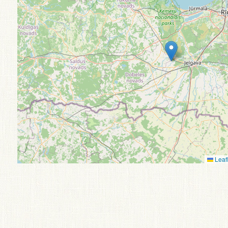
Leafl