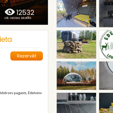
12532
cik reizes skatīts
ieta
Rezervēt
īvbērzes pagasts, Ēdelveisi