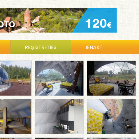
REĢISTRĒTIES
IENĀKT