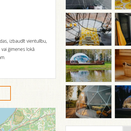
das, izbaudīt vientulību,
 vai ģimenes lokā.
ām.