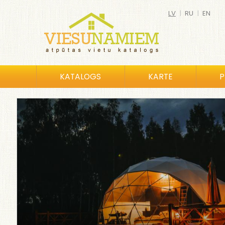
LV
|
RU
|
EN
KATALOGS
KARTE
P