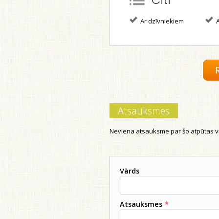
Ar dzīvniekiem
A
Atsauksmes
Neviena atsauksme par šo atpūtas vi
Vārds
Atsauksmes
*