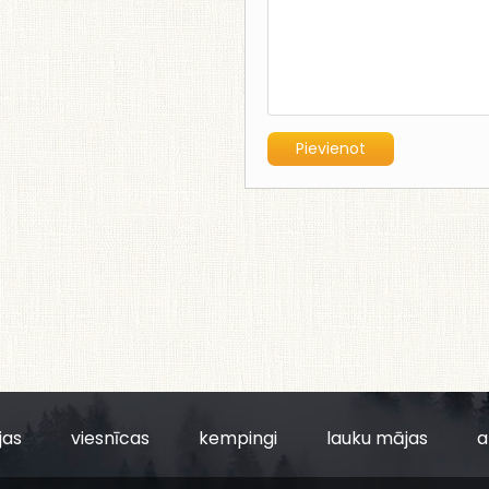
jas
viesnīcas
kempingi
lauku mājas
a