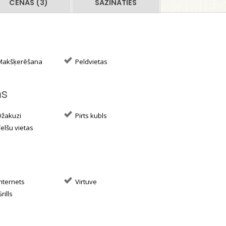
CENAS (3)
SAZINĀTIES
akšķerēšana
Peldvietas
ms
žakuzi
Pirts kubls
elšu vietas
nternets
Virtuve
rills