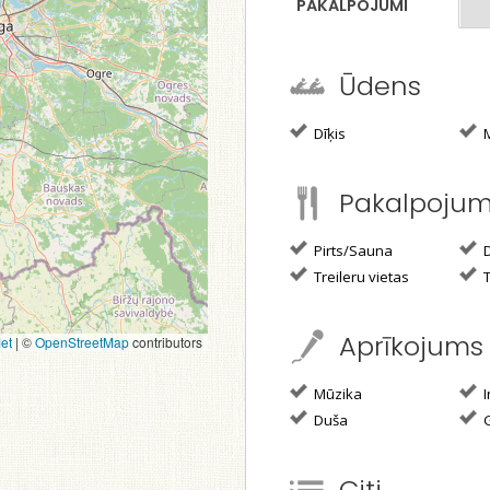
PAKALPOJUMI
Ūdens
Dīķis
M
Pakalpoju
Pirts/Sauna
D
Treileru vietas
T
Aprīkojums
et
|
©
OpenStreetMap
contributors
Mūzika
I
Duša
G
Citi