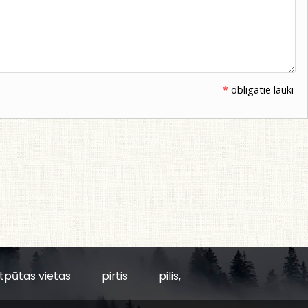
*
obligātie lauki
tpūtas vietas
pirtis
pilis,