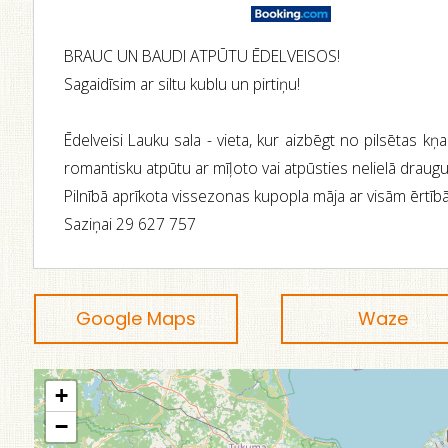
BRAUC UN BAUDI ATPŪTU ĒDELVEISOS!
Sagaidīsim ar siltu kublu un pirtiņu!
Ēdelveisi Lauku sala - vieta, kur aizbēgt no pilsētas kņa
romantisku atpūtu ar mīļoto vai atpūsties nelielā draugu
Pilnībā aprīkota vissezonas kupopla māja ar visām ērtīb
Saziņai 29 627 757
Google Maps
Waze
+
−