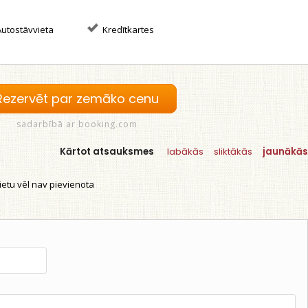
utostāvvieta
Kredītkartes
Rezervēt par zemāko cenu
sadarbībā ar booking.com
Kārtot atsauksmes
labākās
sliktākās
jaunākās
etu vēl nav pievienota