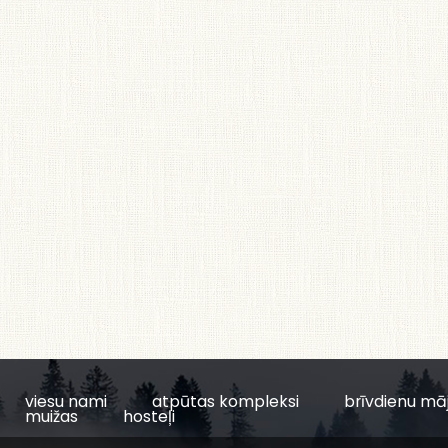
viesu nami
atpūtas kompleksi
brīvdienu mā
muižas
hosteļi