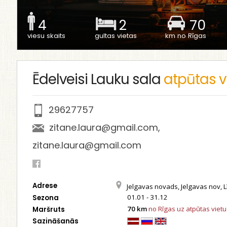
4
2
70
viesu skaits
gultas vietas
km no Rīgas
Ēdelveisi Lauku sala
atpūtas v
29627757
zitane.laura@gmail.com
,
zitane.laura@gmail.com
Adrese
Jelgavas novads, Jelgavas nov, L
01.01 - 31.12
Sezona
70 km
no Rīgas uz atpūtas vietu
Maršruts
Sazināšanās