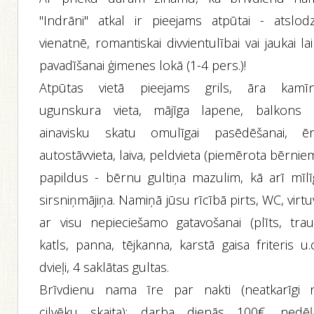
"Indrāni" atkal ir pieejams atpūtai - atslodz
vienatnē, romantiskai divvientulībai vai jaukai la
pavadīšanai ģimenes lokā (1-4 pers.)!
Atpūtas vietā pieejams grils, āra kamīn
ugunskura vieta, mājīga lapene, balkons 
ainavisku skatu omulīgai pasēdēšanai, ēr
autostāvvieta, laiva, peldvieta (piemērota bērniem
papildus - bērnu gultiņa mazulim, kā arī mīlī
sirsniņmājiņa. Namiņā jūsu rīcībā pirts, WC, virt
ar visu nepieciešamo gatavošanai (plīts, trauk
katls, panna, tējkanna, karstā gaisa friteris u.c
dvieļi, 4 saklātas gultas.
Brīvdienu nama īre par nakti (neatkarīgi 
cilvēku skaita): darba dienās 100€, nedēļ