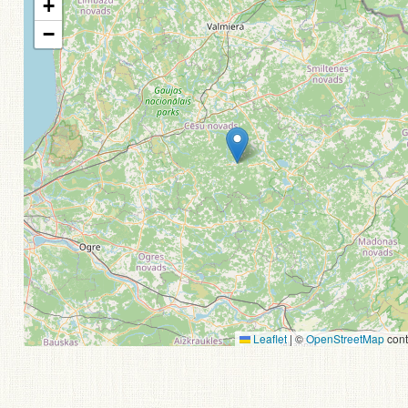
+
−
Leaflet
|
©
OpenStreetMap
cont