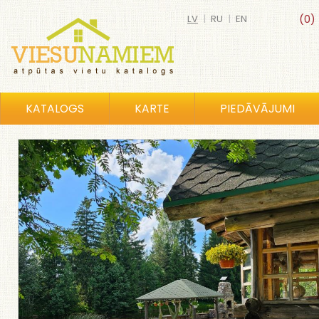
LV
|
RU
|
EN
(0)
KATALOGS
KARTE
PIEDĀVĀJUMI