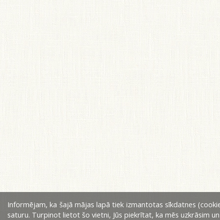
Informējam, ka šajā mājas lapā tiek izmantotas sīkdatnes (cookie
saturu. Turpinot lietot šo vietni, Jūs piekrītat, ka mēs uzkrāsim u