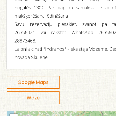
nogalēs 130€. Par papildu samaksu - sup dēļ
makšķerēšana, ēdināšana.
Savu rezervāciju piesakiet, zvanot pa tāl
26356021 vai rakstot WhatsApp 2635602
28873468.
Laipni aicināti "Indrānos" - skaistajā Vidzemē, C
novada Skujenē!
Google Maps
Waze