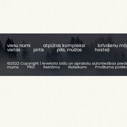
viesu nami
atpūtas kompleksi
brīvdienu mā
vietas
pirtis
pilis, muižas
hosteļi
©2022 Copyright | Ievietoto bilžu un aprakstu autortiesības pied
mums
PRO
Reklāma
Noteikumi
Privātuma politik