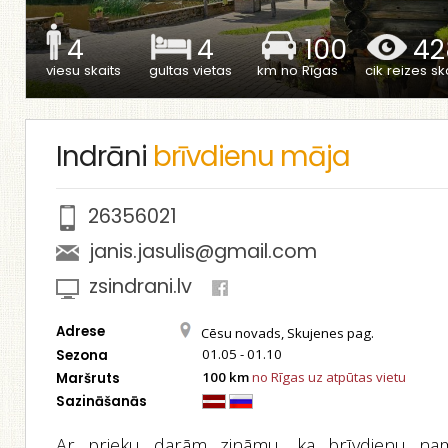
4
4
100
42
viesu skaits
gultas vietas
km no Rīgas
cik reizes ska
Indrāni
brīvdienu māja
26356021
janis.jasulis@gmail.com
zsindrani.lv
Adrese
Cēsu novads, Skujenes pag.
01.05 - 01.10
Sezona
100 km
no Rīgas uz atpūtas vietu
Maršruts
Sazināšanās
Ar prieku darām zināmu, ka brīvdienu na