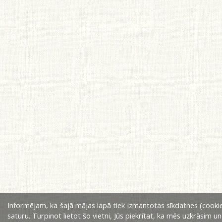
Informējam, ka šajā mājas lapā tiek izmantotas sīkdatnes (cookie
saturu. Turpinot lietot šo vietni, Jūs piekrītat, ka mēs uzkrāsim u