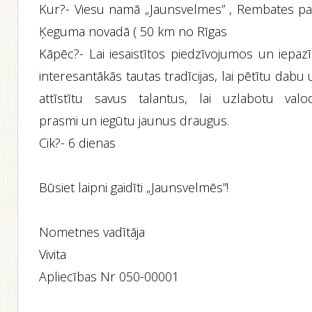
Kur?- Viesu namā „Jaunsvelmes” , Rembates pag
Ķeguma novadā ( 50 km no Rīgas
Kāpēc?- Lai iesaistītos piedzīvojumos un iepazī
interesantākās tautas tradīcijas, lai pētītu dabu
attīstītu savus talantus, lai uzlabotu valo
prasmi un iegūtu jaunus draugus.
Cik?- 6 dienas
Būsiet laipni gaidīti „Jaunsvelmēs”!
Nometnes vadītāja
Vivita
Apliecības Nr 050-00001