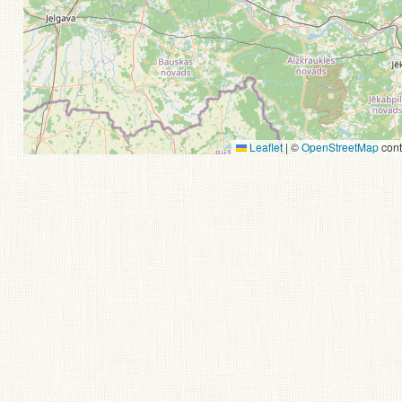
Leaflet
|
©
OpenStreetMap
cont