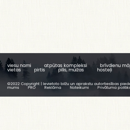
viesu nami
atpūtas kompleksi
brīvdienu mā
vietas
pirtis
pilis, muižas
hosteļi
©2022 Copyright | Ievietoto bilžu un aprakstu autortiesības pied
mums
PRO
Reklāma
Noteikumi
Privātuma politik