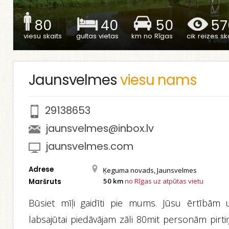
80
40
50
57
viesu skaits
gultas vietas
km no Rīgas
cik reizes ska
Jaunsvelmes
viesu nams
29138653
jaunsvelmes@inbox.lv
jaunsvelmes.com
Adrese
Ķeguma novads, Jaunsvelmes
50 km
no Rīgas uz atpūtas vietu
Maršruts
Būsiet mīļi gaidīti pie mums. Jūsu ērtībām 
labsajūtai piedāvājam zāli 80mit personām pirti