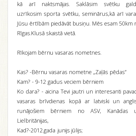
kā arī naktsmājas. Saklāsim svētku gald
uzrīkosim sporta svētku, seminārus,kā arī var
Jūsu ērtībām piedāvāt busiņu. Mēs esam 50km 
Rīgas.Klusā skaistā vietā.
Rīkojam bērnu vasaras nometnes.
Kas? -Bērnu vasaras nometne „Zaļās pēdas”
Kam? - 9-12 gadus veciem bērniem
Ko dara? - aicina Tevi jautri un interesanti pava
vasaras brīvdienas kopā ar latviski un anglis
runājošiem bērniem no ASV, Kanādas 
Lielbritānijas,
Kad?-2012.gada .junijs jūlijs;