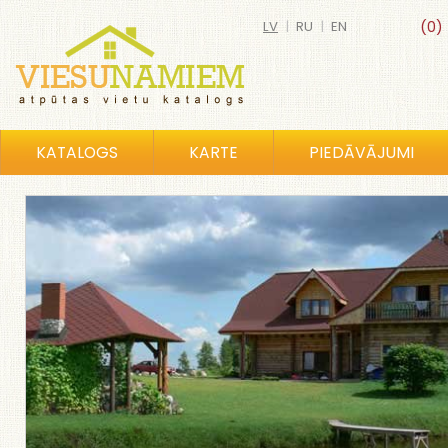
LV
|
RU
|
EN
(0)
KATALOGS
KARTE
PIEDĀVĀJUMI