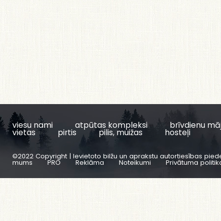
viesu nami
atpūtas kompleksi
brīvdienu mā
vietas
pirtis
pilis, muižas
hosteļi
©2022 Copyright | Ievietoto bilžu un aprakstu autortiesības pied
mums
PRO
Reklāma
Noteikumi
Privātuma politik