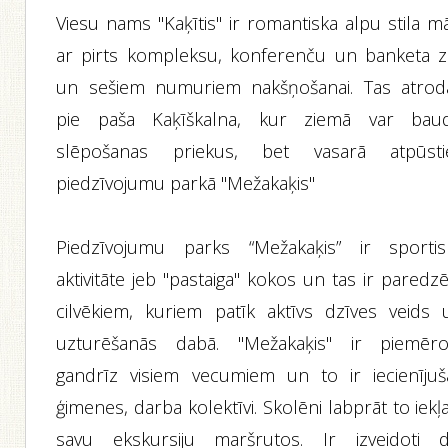
Viesu nams "Kaķītis" ir romantiska alpu stila m
ar pirts kompleksu, konferenču un banketa zā
un sešiem numuriem nakšņošanai. Tas atrod
pie paša Kaķīškalna, kur ziemā var baud
slēpošanas priekus, bet vasarā atpūsti
piedzīvojumu parkā "Mežakaķis"
Piedzīvojumu parks “Mežakaķis” ir sportis
aktivitāte jeb "pastaiga" kokos un tas ir paredz
cilvēkiem, kuriem patīk aktīvs dzīves veids 
uzturēšanās dabā. "Mežakaķis" ir piemēro
gandrīz visiem vecumiem un to ir iecienījuš
ģimenes, darba kolektīvi. Skolēni labprāt to iekļ
savu ekskursiju maršrutos. Ir izveidoti di