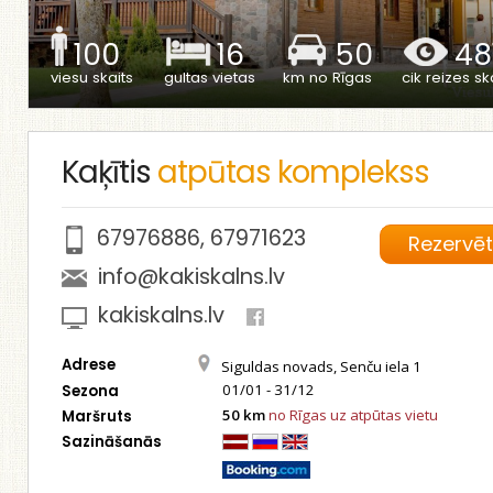
100
16
50
48
viesu skaits
gultas vietas
km no Rīgas
cik reizes ska
Kaķītis
atpūtas komplekss
67976886
,
67971623
Rezervē
info@kakiskalns.lv
kakiskalns.lv
Adrese
Siguldas novads, Senču iela 1
01/01 - 31/12
Sezona
50 km
no Rīgas uz atpūtas vietu
Maršruts
Sazināšanās