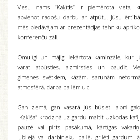
Viesu nams ‘’Kaķītis’’ ir piemērota vieta, k
apvienot radošu darbu ar atpūtu. Jūsu ērtīb
mēs piedāvājam ar prezentācijas tehniku aprīko
konferenču zāli.
Omulīgi un mājīgi iekārtota kamīnzāle, kur J
varat atpūsties, aizmirsties un baudīt. Vie
ģimenes svētkiem, kāzām, sarunām neformā
atmosfērā, darba ballēm u.c.
Gan ziemā, gan vasarā Jūs būsiet laipni gaidī
"Kaķīša" krodziņā uz gardu maltīti.Uzkodas kafi
pauzē vai pirts pasākumā, kārtīgas vakariņ
jubilejā vai darbinieku ballē, grilēti gardumi 