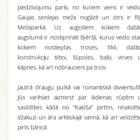
piedzīvojumu parki, no kuriem viens ir veido
Gaujas senlejas meža nogāzē un otrs ir Rī
Mežaparkā. Uz augošiem kokiem dažā
augstumā ir nostiprināti šķēršļi, kurus veido st
kokiem nostieptas troses, tīkli, dažā
konstrukciju tiltiņi, šūpoles, baļķi, virves 
kāpnes, kā arī nobraucieni pa trosi.
Jautrā draugu pulkā vai romantiskā divvientulī
Jūs varēsiet aizmirst par ikdienas rūpēm 
sasildīties kādā no "Kaķīša" pirtīm, relaksēti
džakuzi un āra arktiskajā vannā, kā arī veldzēt
pirts bāriņā.