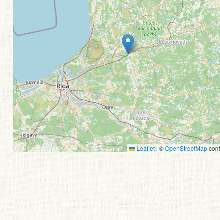
Leaflet
|
©
OpenStreetMap
cont