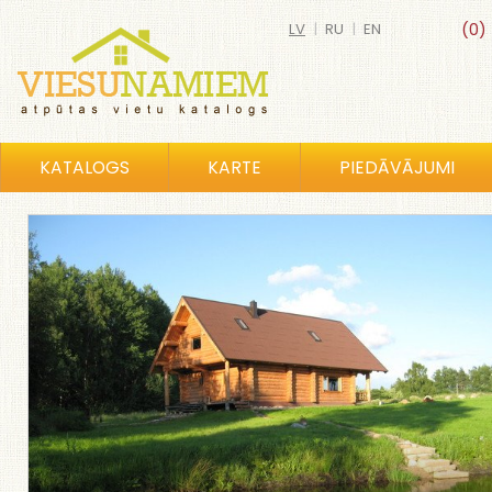
LV
|
RU
|
EN
(0)
KATALOGS
KARTE
PIEDĀVĀJUMI