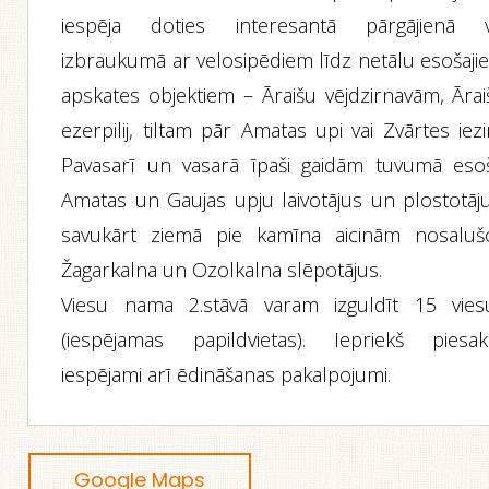
iespēja doties interesantā pārgājienā v
izbraukumā ar velosipēdiem līdz netālu esošaji
apskates objektiem – Āraišu vējdzirnavām, Ārai
ezerpilij, tiltam pār Amatas upi vai Zvārtes iez
Pavasarī un vasarā īpaši gaidām tuvumā eso
Amatas un Gaujas upju laivotājus un plostotāju
savukārt ziemā pie kamīna aicinām nosaluš
Žagarkalna un Ozolkalna slēpotājus.
Viesu nama 2.stāvā varam izguldīt 15 vies
(iespējamas papildvietas). Iepriekš piesak
iespējami arī ēdināšanas pakalpojumi.
Google Maps