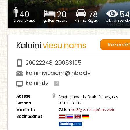
40
20
78
54
viesu skaits
gultas vietas
km no Rīgas
cik reizes ska
Kalniņi
viesu nams
Rezervē
26022248
,
29653195
kalniniviesiem@inbox.lv
kalnini.lv
Adrese
Amatas novads, Drabešu pagasts
01.01 - 31.12
Sezona
78 km
no Rīgas uz atpūtas vietu
Maršruts
Sazināšanās