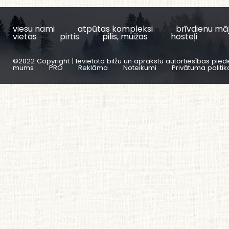
viesu nami
atpūtas kompleksi
brīvdienu mā
vietas
pirtis
pilis, muižas
hosteļi
©2022 Copyright | Ievietoto bilžu un aprakstu autortiesības pied
mums
PRO
Reklāma
Noteikumi
Privātuma politik