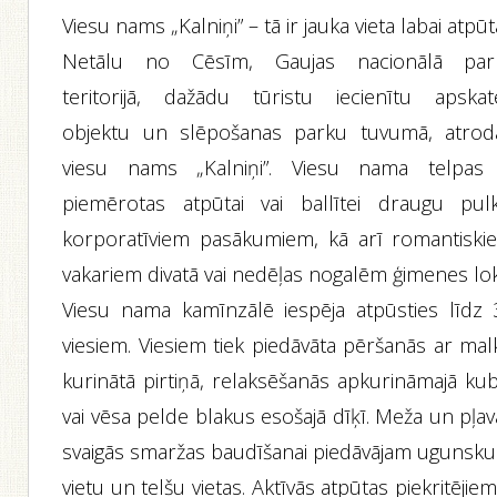
Viesu nams „Kalniņi” – tā ir jauka vieta labai atpūta
Netālu no Cēsīm, Gaujas nacionālā par
teritorijā, dažādu tūristu iecienītu apskat
objektu un slēpošanas parku tuvumā, atrod
viesu nams „Kalniņi”. Viesu nama telpas 
piemērotas atpūtai vai ballītei draugu pulk
korporatīviem pasākumiem, kā arī romantiski
vakariem divatā vai nedēļas nogalēm ģimenes lok
Viesu nama kamīnzālē iespēja atpūsties līdz 
viesiem. Viesiem tiek piedāvāta pēršanās ar mal
kurinātā pirtiņā, relaksēšanās apkurināmajā kub
vai vēsa pelde blakus esošajā dīķī. Meža un pļa
svaigās smaržas baudīšanai piedāvājam ugunsku
vietu un telšu vietas. Aktīvās atpūtas piekritējiem