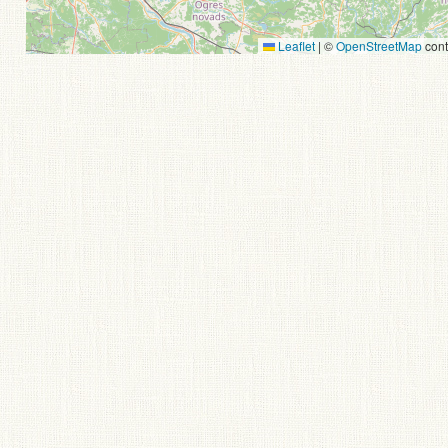
Leaflet
|
©
OpenStreetMap
cont