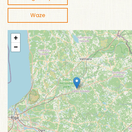
Waze
+
−