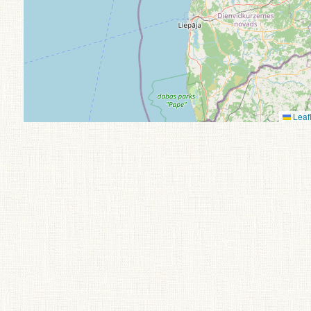
Leafl