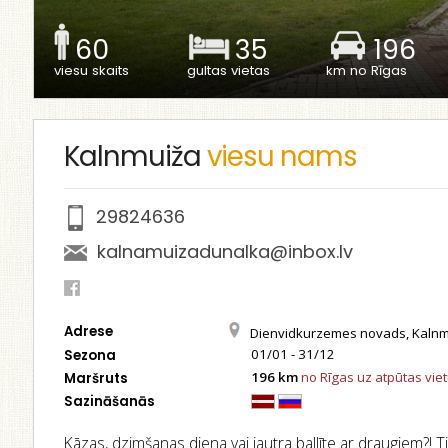
60
35
196
viesu skaits
gultas vietas
km no Rīgas
Kalnmuiža
viesu nams
29824636
kalnamuizadunalka@inbox.lv
Adrese
Dienvidkurzemes novads, Kalnm
01/01 - 31/12
Sezona
196 km
no Rīgas uz atpūtas vie
Maršruts
Sazināšanās
Kāzas, dzimšanas diena vai jautra ballīte ar draugiem?! Ti