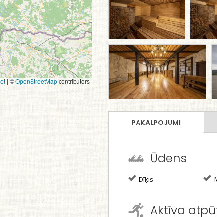
et
|
©
OpenStreetMap
contributors
PAKALPOJUMI
Ūdens
Dīķis
M
Aktīva atpū