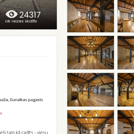
24317
cik reizes skatīts
uiža, Dunalkas pagasts
tu
eši tam kā radīts - viesu