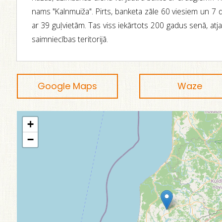
nams "Kalnmuiža". Pirts, banketa zāle 60 viesiem un 7 d
ar 39 guļvietām. Tas viss iekārtots 200 gadus senā, atj
saimniecības teritorijā.
Google Maps
Waze
+
−