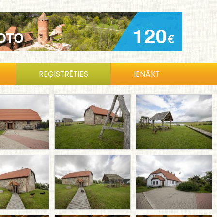
REĢISTRĒTIES
IENĀKT