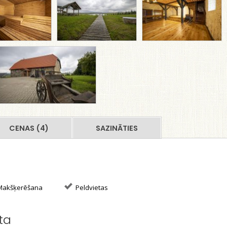
CENAS (4)
SAZINĀTIES
akšķerēšana
Peldvietas
ta