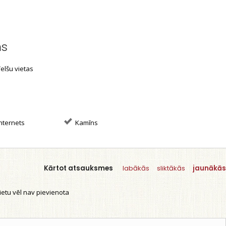
ms
elšu vietas
nternets
Kamīns
Kārtot atsauksmes
labākās
sliktākās
jaunākās
etu vēl nav pievienota