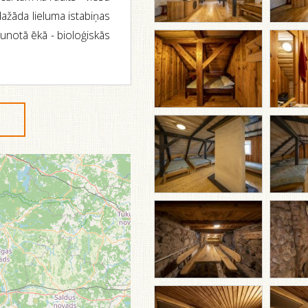
ažāda lieluma istabiņas
aunotā ēkā - bioloģiskās