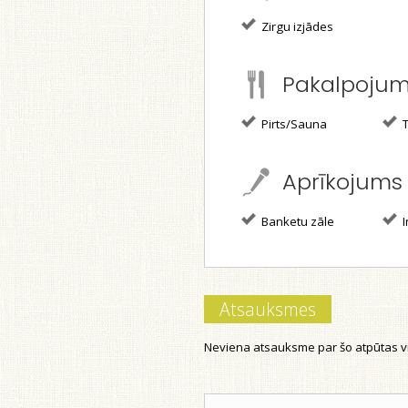
Zirgu izjādes
Pakalpoju
Pirts/Sauna
T
Aprīkojums
Banketu zāle
I
Atsauksmes
Neviena atsauksme par šo atpūtas vi