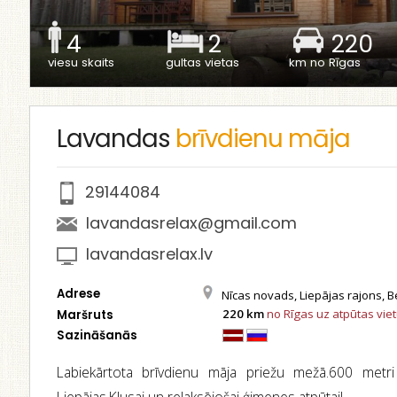
4
2
220
viesu skaits
gultas vietas
km no Rīgas
Lavandas
brīvdienu māja
29144084
lavandasrelax@gmail.com
lavandasrelax.lv
Adrese
Nīcas novads, Liepājas rajons, B
220 km
no Rīgas uz atpūtas vie
Maršruts
Sazināšanās
Labiekārtota brīvdienu māja priežu mežā.600 met