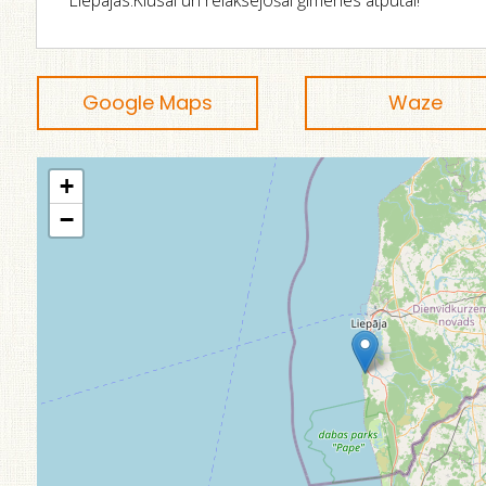
Liepājas.Klusai un relaksējošai ģimenes atpūtai!
Google Maps
Waze
+
−