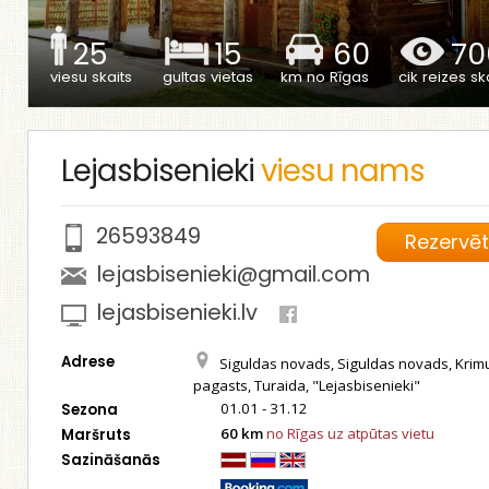
25
15
60
70
viesu skaits
gultas vietas
km no Rīgas
cik reizes ska
Lejasbisenieki
viesu nams
26593849
Rezervē
lejasbisenieki@gmail.com
lejasbisenieki.lv
Adrese
Siguldas novads, Siguldas novads, Krim
pagasts, Turaida, "Lejasbisenieki"
01.01 - 31.12
Sezona
60 km
no Rīgas uz atpūtas vietu
Maršruts
Sazināšanās