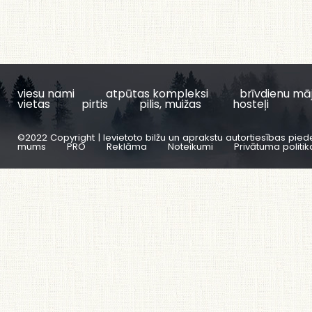
viesu nami
atpūtas kompleksi
brīvdienu mā
vietas
pirtis
pilis, muižas
hosteļi
©2022 Copyright | Ievietoto bilžu un aprakstu autortiesības pied
mums
PRO
Reklāma
Noteikumi
Privātuma politik