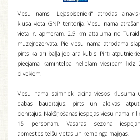
Viesu nams "Lejasbisenieki" atrodas ainavisk
klusā vietā GNP teritorijā. Viesu nama atrašan
vieta ir, apmēram, 2,5 km attālumā no Turaid
muzejrezervāta. Pie viesu nama atrodama slap
pirts kā arī baļļa jeb āra kubls. Pirtī atpūtniek
pieejama kamīntelpa nelielām viesībām līdz 
cilvēkiem.
Viesu nama saimnieki aicina viesos klusuma 
dabas baudītājus, pirts un aktīvās atpūt
cienītājus. Nakšņošanas iespējas viesu namā ir l
15 personām. Vasaras sezonā iespēja
apmesties telšu vietās un kempinga mājiņās.