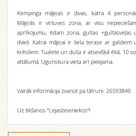
Kempinga mājiņas ir divas, katra 4 personā
Mājiņās ir virtuves zona, ar visu nepiecieša
aprīkojumu, ēdam zona, gultas +gultasveļas 
dvieļi. Katrai mājiņai ir liela terase ar galdiem
krēsliem. Tualete un duša ir atsevišķā ēkā, 10 s
attālumā. Ugunskura vieta arī pieejama.
Vairāk informācija zvanot pa tālruni- 26593849.
Uz tikšanos "Lejasbiseniekos"!