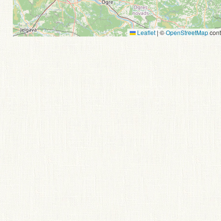
Leaflet
|
©
OpenStreetMap
cont