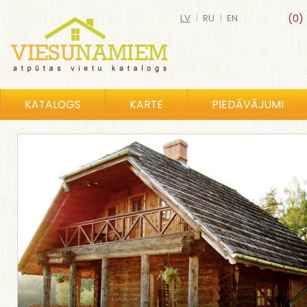
LV
|
RU
|
EN
(0)
KATALOGS
KARTE
PIEDĀVĀJUMI