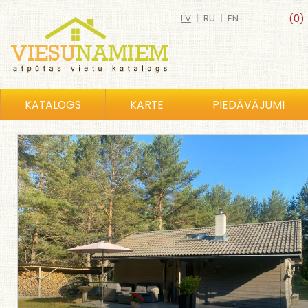
LV
|
RU
|
EN
(0)
KATALOGS
KARTE
PIEDĀVĀJUMI