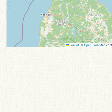
Leaflet
|
©
OpenStreetMap
cont