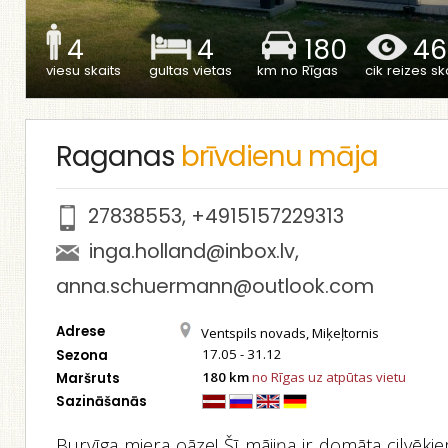
4
4
180
46
viesu skaits
gultas vietas
km no Rīgas
cik reizes ska
Raganas
brīvdienu māja
27838553
,
+4915157229313
inga.holland@inbox.lv
,
anna.schuermann@outlook.com
Adrese
Ventspils novads, Miķeļtornis
17.05 - 31.12
Sezona
180 km
no Rīgas uz atpūtas vietu
Maršruts
Sazināšanās
Burvīga miera oāze! Šī mājiņa ir domāta cilvēki