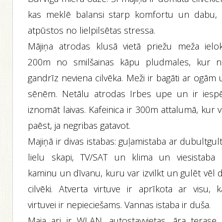
kas meklē balansi starp komfortu un dabu, l
atpūstos no lielpilsētas stressa.
Mājiņa atrodas klusā vietā priežu meža ielok
200m no smilšainas kāpu pludmales, kur n
gandrīz neviena cilvēka. Meži ir bagāti ar ogām
sēnēm. Netālu atrodas Irbes upe un ir iespē
iznomāt laivas. Kafeinica ir 300m attalumā, kur 
paēst, ja negribas gatavot.
Majiņā ir divas istabas: guļamistaba ar dubultgul
lielu skapi, TV/SAT un klima un viesistaba 
kaminu un dīvanu, kuru var izvilkt un gulēt vēl d
cilvēki. Atverta virtuve ir aprīkota ar visu, k
virtuvei ir nepieciešams. Vannas istaba ir duša.
Maja ari ir WLAN, autostavvietas, āra terase 