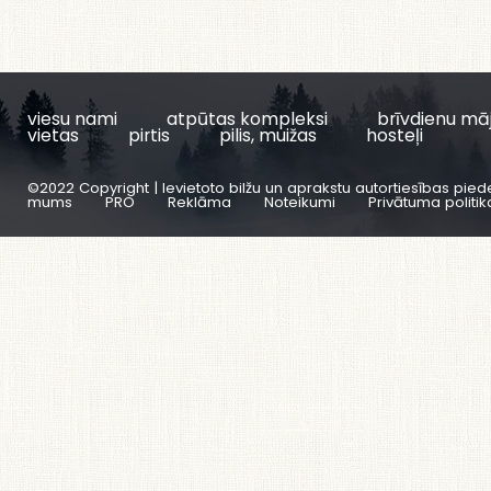
viesu nami
atpūtas kompleksi
brīvdienu mā
vietas
pirtis
pilis, muižas
hosteļi
©2022 Copyright | Ievietoto bilžu un aprakstu autortiesības pied
mums
PRO
Reklāma
Noteikumi
Privātuma politik