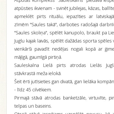
Atpūtas komplekss "Sauleskalns" piedāvā iespē
atpūsties ikvienam - svinēt jubilejas, kāzas, ballīt
apmeklēt pirts rituālu, iepazīties ar latviskaj
zīmēm "Saules takā", darboties radošajā darbnī
"Saules skoliņa", spēlēt kanupolo, braukt pa Li
Juglu kajak laivās, spēlēt dažādas sporta spēles 
vienkārši pavadīt nedēļas nogali kopā ar ģime
mājīgā, gaumīgā pirtiņā.
Sauleskalna Lielā pirts atrodas Lielās Jugl
stāvkrastā meža ielokā.
Šeit ērti jutīsieties gan divatā, gan lielāka kompān
- līdz 45 cilvēkiem.
Pirmajā stāvā atrodas banketzāle, virtuvīte, pi
telpas un baseins.