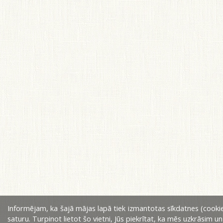
Informējam, ka šajā mājas lapā tiek izmantotas sīkdatnes (cookie
saturu. Turpinot lietot šo vietni, Jūs piekrītat, ka mēs uzkrāsim u