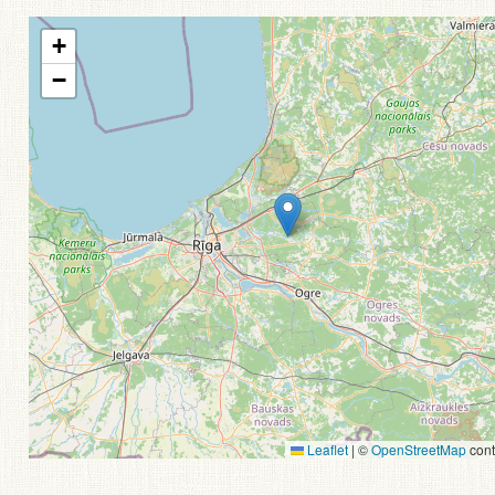
+
−
Leaflet
|
©
OpenStreetMap
cont