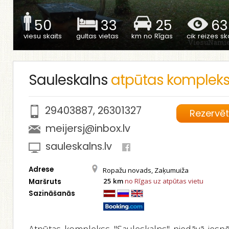
50
33
25
63
viesu skaits
gultas vietas
km no Rīgas
cik reizes ska
Sauleskalns
atpūtas komplek
29403887
,
26301327
Rezervē
meijersj@inbox.lv
sauleskalns.lv
Adrese
Ropažu novads, Zaķumuiža
25 km
no Rīgas uz atpūtas vietu
Maršruts
Sazināšanās