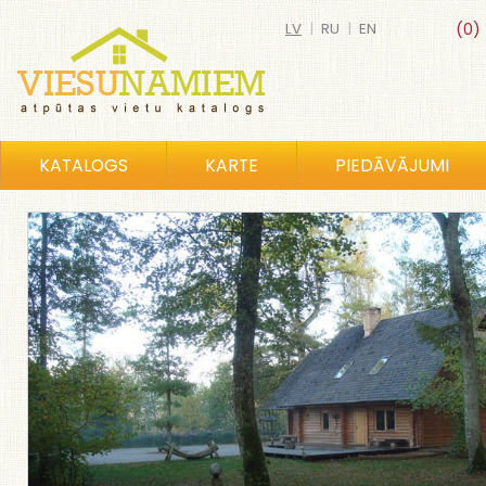
LV
|
RU
|
EN
(0)
KATALOGS
KARTE
PIEDĀVĀJUMI