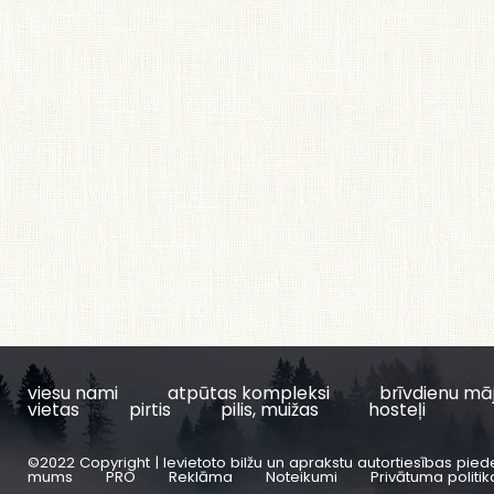
viesu nami
atpūtas kompleksi
brīvdienu mā
vietas
pirtis
pilis, muižas
hosteļi
©2022 Copyright | Ievietoto bilžu un aprakstu autortiesības pied
mums
PRO
Reklāma
Noteikumi
Privātuma politik