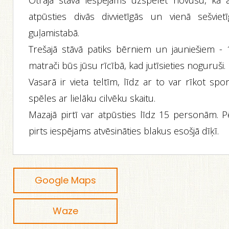
Otrajā stāvā iespējams uzspēlēt novusu, kā a
atpūsties divās divvietīgās un vienā sešvietī
guļamistabā.
Trešajā stāvā patiks bērniem un jauniešiem - 
matrači būs jūsu rīcībā, kad jutīsieties noguruši.
Vasarā ir vieta teltīm, līdz ar to var rīkot spo
spēles ar lielāku cilvēku skaitu.
Mazajā pirtī var atpūsties līdz 15 personām. P
pirts iespējams atvēsināties blakus esošjā dīķī.
Google Maps
Waze