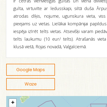
ir četras vienvietīgas gultas un viena divvietī
gulta, virtuvīte ar ledusskapi, siltā duša. Ārp
atrodas dīķis, nojume, ugunskura vieta, viss 
pieejams uz vietas. Lielākai kompānijai papildus
iespēja izīrēt telts vietas. Atsevišķi varam piedā
telts laukumu (10 eur/ telts). Atrašanās vieta 
klusā vietā, Rojas novadā, Valgalciemā.
Google Maps
Waze
+