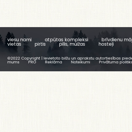
viesu nami
atpūtas kompleksi
brīvdienu mā
vietas
pirtis
pilis, muižas
hosteļi
©2022 Copyright | Ievietoto bilžu un aprakstu autortiesības pied
mums
PRO
Reklāma
Noteikumi
Privātuma politik