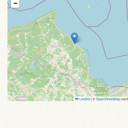
−
Leaflet
|
©
OpenStreetMap
cont