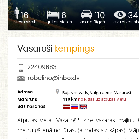
16
6
110
34
viesu skaits
gultas vietas
km no Rīgas
cik reizes ska
Vasaroši
kempings
22409683
robelino@inbox.lv
Adrese
Rojas novads, Valgalciems, Vasaroši
110 km
no Rīgas uz atpūtas vietu
Maršruts
Sazināšanās
Atpūtas vieta "Vasaroši" izīrē vasaras mājiņu 
metru gājienā no jūras, (atrodas aiz kāpas). Māj