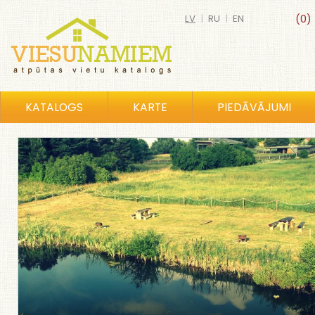
LV
|
RU
|
EN
(0)
KATALOGS
KARTE
PIEDĀVĀJUMI