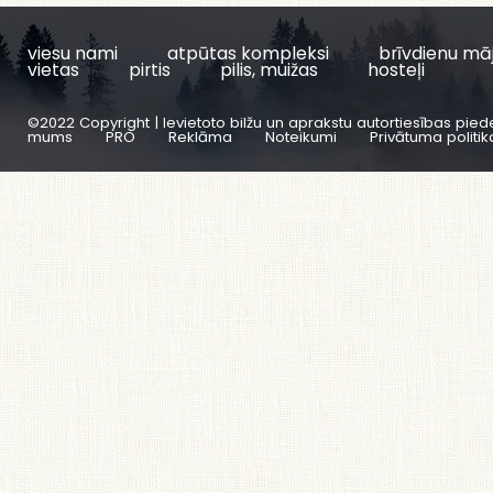
viesu nami
atpūtas kompleksi
brīvdienu mā
vietas
pirtis
pilis, muižas
hosteļi
©2022 Copyright | Ievietoto bilžu un aprakstu autortiesības pied
mums
PRO
Reklāma
Noteikumi
Privātuma politik