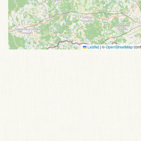
Leaflet
|
©
OpenStreetMap
cont