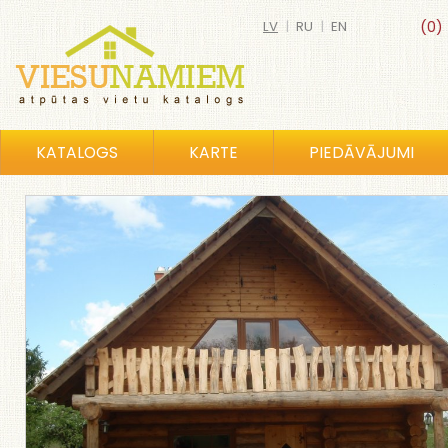
LV
|
RU
|
EN
(0)
KATALOGS
KARTE
PIEDĀVĀJUMI