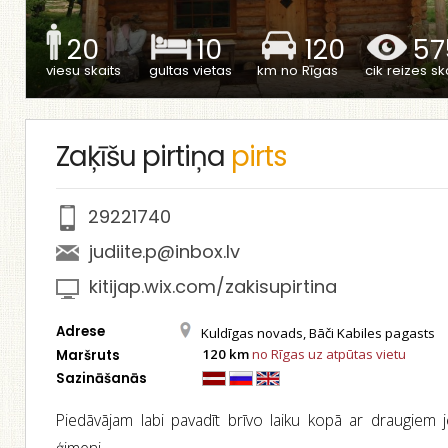
20
10
120
57
viesu skaits
gultas vietas
km no Rīgas
cik reizes ska
Zaķīšu pirtiņa
pirts
29221740
judiite.p@inbox.lv
kitijap.wix.com/zakisupirtina
Adrese
Kuldīgas novads, Bāči Kabiles pagasts
120 km
no Rīgas uz atpūtas vietu
Maršruts
Sazināšanās
Piedāvājam labi pavadīt brīvo laiku kopā ar draugiem 