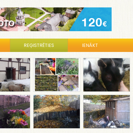
REĢISTRĒTIES
IENĀKT