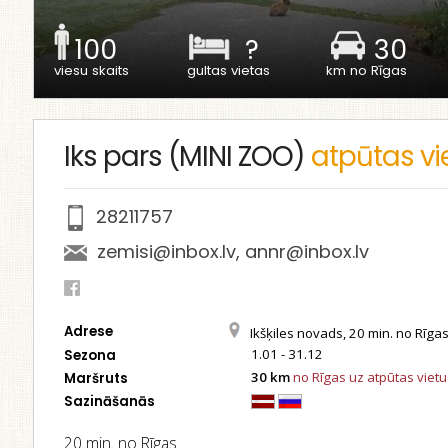
100
?
30
viesu skaits
gultas vietas
km no Rīgas
Iks pars (MINI ZOO)
atpūtas vi
28211757
zemisi@inbox.lv
,
annr@inbox.lv
Adrese
Ikšķiles novads, 20 min. no Rīga
1.01 - 31.12
Sezona
30 km
no Rīgas uz atpūtas vietu
Maršruts
Sazināšanās
20 min. no Rīgas.