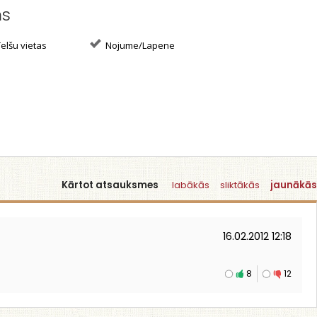
ms
elšu vietas
Nojume/Lapene
Kārtot atsauksmes
labākās
sliktākās
jaunākās
16.02.2012 12:18
8
12