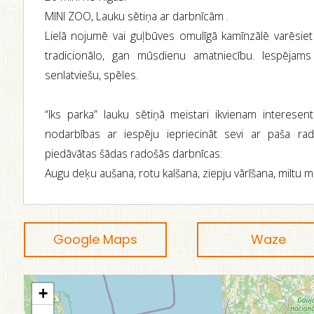
MINI ZOO, Lauku sētiņa ar darbnīcām .
Lielā nojumē vai guļbūves omulīgā kamīnzālē varēsiet
tradicionālo, gan mūsdienu amatniecību. Iespējams 
senlatviešu, spēles.
“Iks parka” lauku sētiņā meistari ikvienam interesen
nodarbības ar iespēju iepriecināt sevi ar paša rad
piedāvātas šādas radošās darbnīcas:
Augu deķu aušana, rotu kalšana, ziepju vārīšana, miltu m
Google Maps
Waze
+