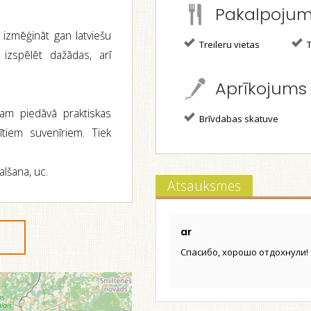
Pakalpoju
 izmēģināt gan latviešu
Treileru vietas
T
izspēlēt dažādas, arī
Aprīkojums
tam piedāvā praktiskas
Brīvdabas skatuve
ītiem suvenīriem. Tiek
alšana, uc.
Atsauksmes
ar
Спасибо, хорошо отдохнули!