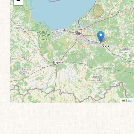
−
Leafl