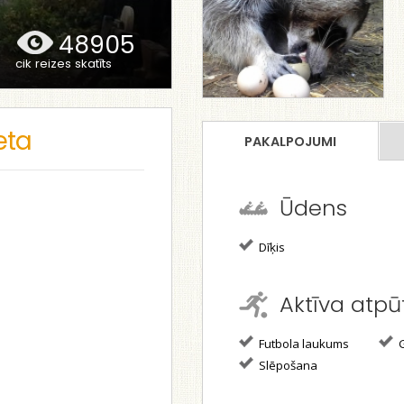
48905
cik reizes skatīts
eta
PAKALPOJUMI
Ūdens
Dīķis
Aktīva atpū
s
Futbola laukums
G
Slēpošana