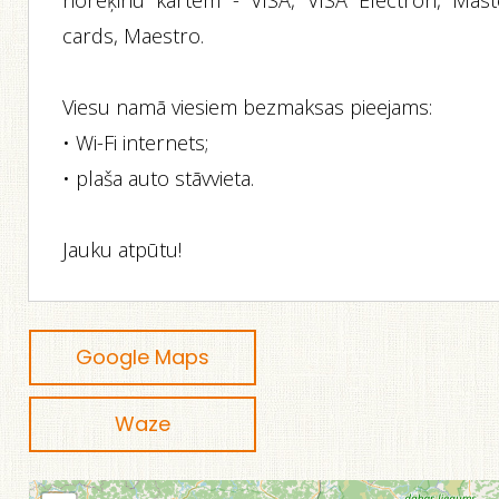
norēķinu kartēm - VISA, VISA Electron, Mast
cards, Maestro.
Viesu namā viesiem bezmaksas pieejams:
• Wi-Fi internets;
• plaša auto stāvvieta.
Jauku atpūtu!
Google Maps
Waze