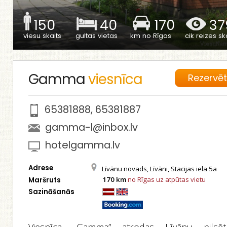
150
40
170
37
viesu skaits
gultas vietas
km no Rīgas
cik reizes ska
Gamma
viesnīca
Rezervē
65381888
,
65381887
gamma-l@inbox.lv
hotelgamma.lv
Adrese
Līvānu novads, Līvāni, Stacijas iela 5a
170 km
no Rīgas uz atpūtas vietu
Maršruts
Sazināšanās