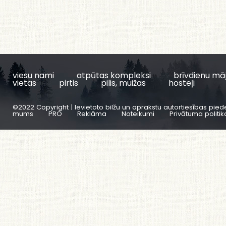
viesu nami
atpūtas kompleksi
brīvdienu mā
vietas
pirtis
pilis, muižas
hosteļi
©2022 Copyright | Ievietoto bilžu un aprakstu autortiesības pied
mums
PRO
Reklāma
Noteikumi
Privātuma politik