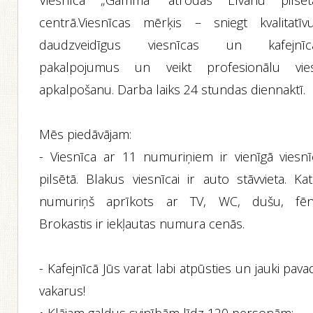
Viesnīca „Gamma” atrodas Līvānu pilsēt
centrā.Viesnīcas mērķis – sniegt kvalitatīvu
daudzveidīgus viesnīcas un kafejnīc
pakalpojumus un veikt profesionālu vie
apkalpošanu. Darba laiks 24 stundas diennaktī.
Mēs piedāvājam:
- Viesnīca ar 11 numuriņiem ir vienīgā viesnī
pilsētā. Blakus viesnīcai ir auto stāvvieta. Ka
numuriņš aprīkots ar TV, WC, dušu, fēn
Brokastis ir iekļautas numura cenās.
- Kafejnīcā Jūs varat labi atpūsties un jauki pava
vakarus!