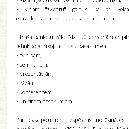
• Klājam galdus svinībām līdz 120 personām;
• Klājam "zviedru" galdus, kā arī veic
izbraukuma banketus pēc klienta vēlmēm.
- Plaša banketu zāle līdz 150 personām ar pil
tehnisko aprīkojumu Jūsu pasākumiem:
• svinībām;
• semināriem;
• prezentācijām;
• kāzām;
• konferencēm;
• un citiem pasākumiem.
Par pakalpojumiem iespējams norēķināties 