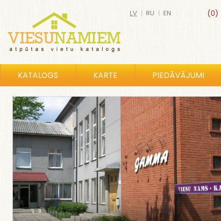
LV
|
RU
|
EN
(0)
KATALOGS
KARTE
PIEDĀVĀJUMI