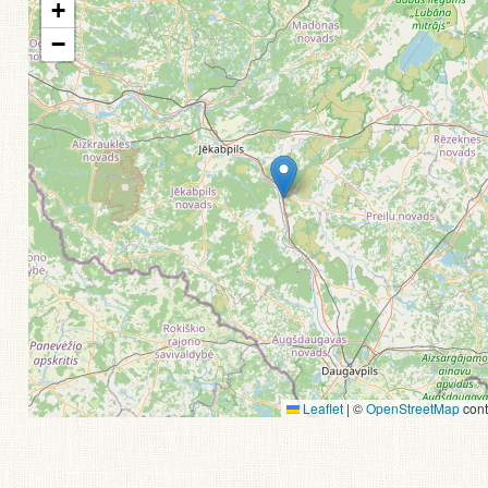
+
−
Leaflet
|
©
OpenStreetMap
cont