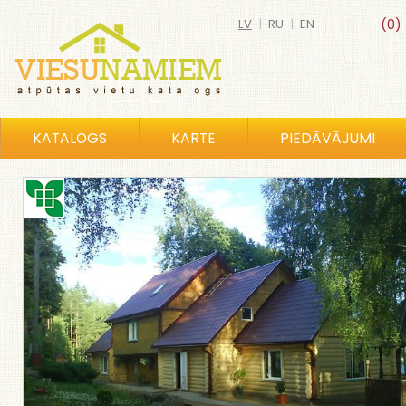
LV
|
RU
|
EN
(0)
KATALOGS
KARTE
PIEDĀVĀJUMI