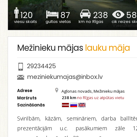
120
87
238
58
viesu skaits
gultas vietas
km no Rīgas
cik reizes ska
Mežinieku mājas
lauku māja
29234425
meziniekumajas@inbox.lv
Adrese
Aglonas novads, Mežinieku mājas
238 km
no Rīgas uz atpūtas vietu
Maršruts
Sazināšanās
Svinībām, kāzām, semināriem, darba ballītē
prezentācijām u.c. pasākumiem zāle 1