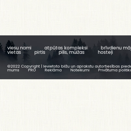
viesu nami
atpūtas kompleksi
brīvdienu mā
vietas
pirtis
pilis, muižas
hosteļi
©2022 Copyright | Ievietoto bilžu un aprakstu autortiesības pied
mums
PRO
Reklāma
Noteikumi
Privātuma politik