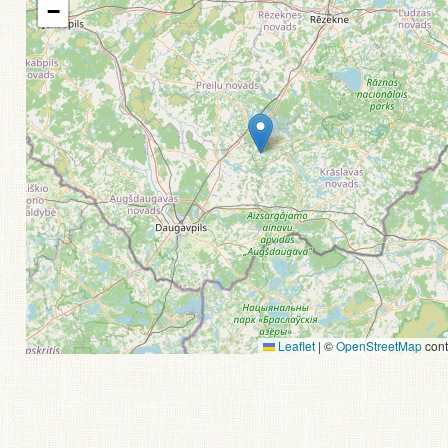
−
Leaflet
|
©
OpenStreetMap
cont