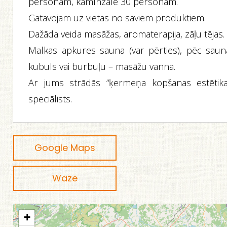
personām, kamīnzāle 30 personām.
Gatavojam uz vietas no saviem produktiem.
Dažāda veida masāžas, aromaterapija, zāļu tējas.
Malkas apkures sauna (var pērties), pēc saun
kubuls vai burbuļu – masāžu vanna.
Ar jums strādās “ķermeņa kopšanas estētika
speciālists.
Google Maps
Waze
+