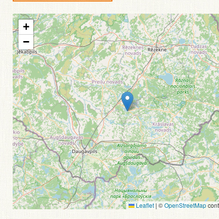
+
−
Leaflet
|
©
OpenStreetMap
cont