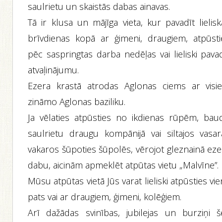
saulrietu un skaistās dabas ainavas.
Tā ir klusa un mājīga vieta, kur pavadīt lielis
brīvdienas kopā ar ģimeni, draugiem, atpūsti
pēc saspringtas darba nedēļas vai lieliski pava
atvaļinājumu.
Ezera krastā atrodas Aglonas ciems ar visi
zināmo Aglonas baziliku.
Ja vēlaties atpūsties no ikdienas rūpēm, baud
saulrietu draugu kompānijā vai siltajos vasar
vakaros šūpoties šūpolēs, vērojot gleznainā eze
dabu, aicinām apmeklēt atpūtas vietu „Malvīne”.
Mūsu atpūtas vietā Jūs varat lieliski atpūsties vi
pats vai ar draugiem, ģimeni, kolēģiem.
Arī dažādas svinības, jubilejas un burziņi še