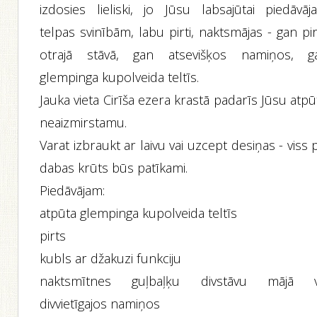
izdosies lieliski, jo Jūsu labsajūtai piedāvāj
telpas svinībām, labu pirti, naktsmājas - gan pi
otrajā stāvā, gan atsevišķos namiņos, g
glempinga kupolveida teltīs.
Jauka vieta Cirīša ezera krastā padarīs Jūsu atp
neaizmirstamu.
Varat izbraukt ar laivu vai uzcept desiņas - viss 
dabas krūts būs patīkami.
Piedāvājam:
atpūta glempinga kupolveida teltīs
pirts
kubls ar džakuzi funkciju
naktsmītnes guļbaļķu divstāvu mājā v
divvietīgajos namiņos