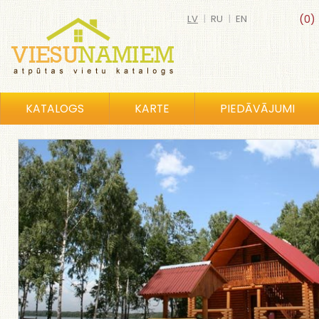
LV
|
RU
|
EN
(0)
KATALOGS
KARTE
PIEDĀVĀJUMI