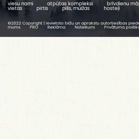
viesu nami
atpūtas kompleksi
brīvdienu mā
vietas
pirtis
pilis, muižas
hosteļi
©2022 Copyright | Ievietoto bilžu un aprakstu autortiesības pied
mums
PRO
Reklāma
Noteikumi
Privātuma politik