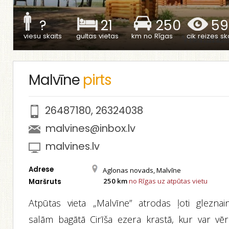
?
21
250
59
viesu skaits
gultas vietas
km no Rīgas
cik reizes ska
Malvīne
pirts
26487180
,
26324038
malvines@inbox.lv
malvines.lv
Adrese
Aglonas novads, Malvīne
250 km
no Rīgas uz atpūtas vietu
Maršruts
Atpūtas vieta „Malvīne” atrodas ļoti gleznain
salām bagātā Cirīša ezera krastā, kur var vēr