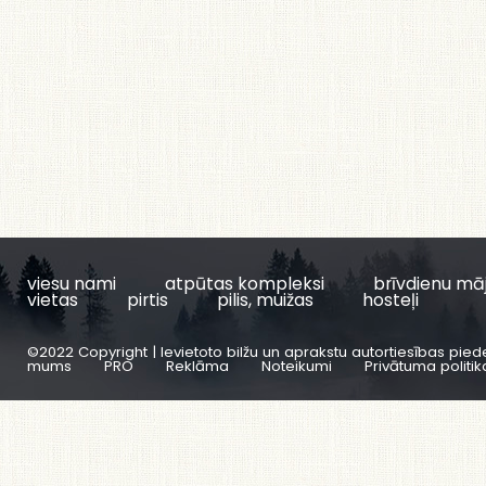
viesu nami
atpūtas kompleksi
brīvdienu mā
vietas
pirtis
pilis, muižas
hosteļi
©2022 Copyright | Ievietoto bilžu un aprakstu autortiesības pied
mums
PRO
Reklāma
Noteikumi
Privātuma politik