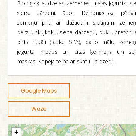
Bioloģiski audzētas zemenes, mājas jogurts, sie
siers, dārzeni, āboli. Dziednieciska pērša
zemeņu pirtī ar dažādām slotiņām, zemeņ
bērzu, skujkoku, siena, dārzeņu, puķu, pretvīru
pirts rituāli (lauku SPA), balto mālu, zemeņ
jogurta, medus un citas ķermeņa un sej
maskas. Kopēja telpa ar skatu uz ezeru.
Google Maps
Waze
+