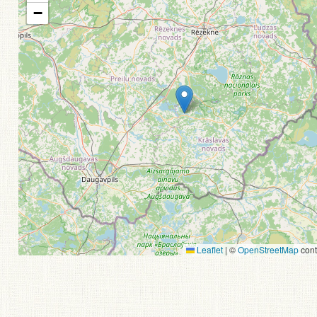
−
Leaflet
|
©
OpenStreetMap
cont