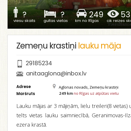
?
?
249
53
viesu skaits
gultas vietas
km no Rīgas
cik reizes ska
Zemeņu krastiņi
lauku māja
29185234
anitaaglona@inbox.lv
Adrese
Aglonas novads, Zemeņu krastiņi
249 km
no Rīgas uz atpūtas vietu
Maršruts
Lauku mājas ar 3 mājiņām, lielu treileri(8 vietas)
telts vietas lauku saimniecībā, Geranimovas-Ilz
ezera krastā.