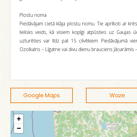
Plostu noma
Piedāvājam cietā klāja plostu nomu. Tie aprīkoti ar krē
lielisks veids, kā visiem kopīgi atpūsties uz Gaujas 
uzturēties var līdz pat 15 cilvēkiem. Piedāvājumā vi
Ozolkalns – Līgatne vai divu dienu brauciens Jāņarāmis –
Google Maps
Waze
+
−