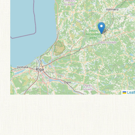
Leafl