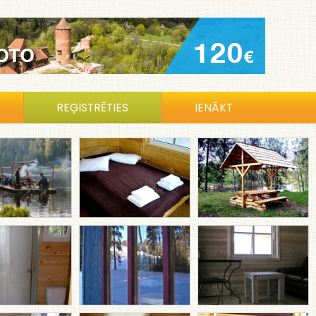
REĢISTRĒTIES
IENĀKT