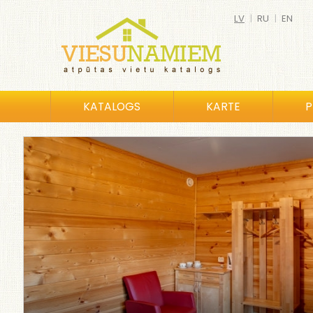
LV
|
RU
|
EN
KATALOGS
KARTE
P