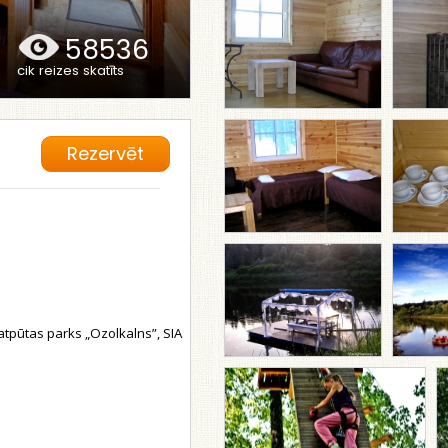
58536
cik reizes skatīts
Rezervēt
pūtas parks „Ozolkalns”, SIA