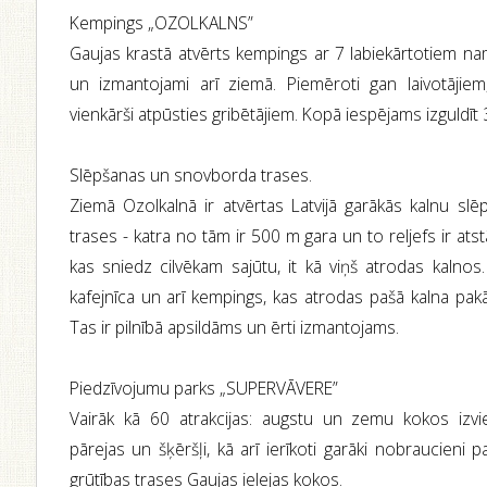
Kempings „OZOLKALNS”
Gaujas krastā atvērts kempings ar 7 labiekārtotiem nam
un izmantojami arī ziemā. Piemēroti gan laivotāji
vienkārši atpūsties gribētājiem. Kopā iespējams izguldīt 
Slēpšanas un snovborda trases.
Ziemā Ozolkalnā ir atvērtas Latvijā garākās kalnu s
trases - katra no tām ir 500 m gara un to reljefs ir atst
kas sniedz cilvēkam sajūtu, it kā viņš atrodas kalnos
kafejnīca un arī kempings, kas atrodas pašā kalna pa
Tas ir pilnībā apsildāms un ērti izmantojams.
Piedzīvojumu parks „SUPERVĀVERE”
Vairāk kā 60 atrakcijas: augstu un zemu kokos izviet
pārejas un šķēršļi, kā arī ierīkoti garāki nobraucieni 
grūtības trases Gaujas ielejas kokos.