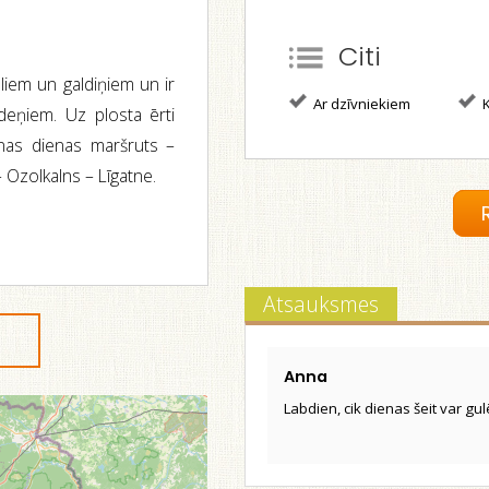
Citi
sliem un galdiņiem un ir
Ar dzīvniekiem
K
ūdeņiem. Uz plosta ērti
enas dienas maršruts –
 Ozolkalns – Līgatne.
Atsauksmes
Anna
Labdien, cik dienas šeit var gul