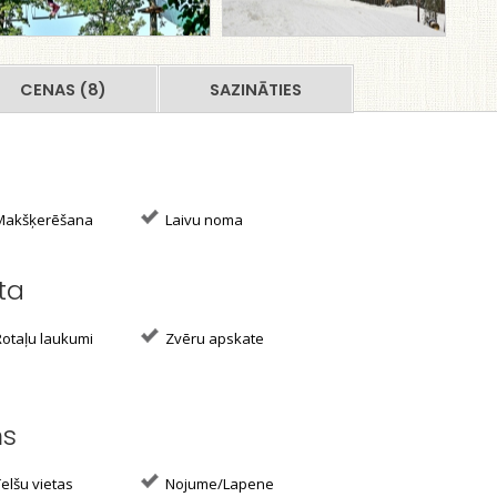
CENAS (8)
SAZINĀTIES
akšķerēšana
Laivu noma
ta
otaļu laukumi
Zvēru apskate
ms
elšu vietas
Nojume/Lapene