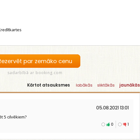
redītkartes
Rezervēt par zemāko cenu
sadarbībā ar booking.com
Kārtot atsauksmes
labākās
sliktākās
jaunākās
05.08.2021 13:01
ēt 5 cilvēkiem?
0
1