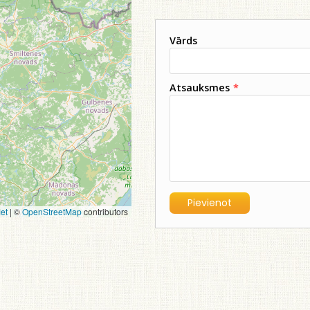
Vārds
Atsauksmes
*
et
|
©
OpenStreetMap
contributors