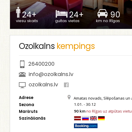
24+
24+
90
viesu skaits
gultas vietas
km no Rīgas
Ozolkalns
kempings
26400200
info@ozolkalns.lv
ozolkalns.lv
Adrese
Amatas novads, Slēpošanas un at
1.01. - 30.12
Sezona
90 km
no Rīgas uz atpūtas vietu
Maršruts
Sazināšanās