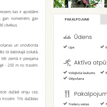
iņiem, kas ir apsildāmi
em, gan nometnēm, gan
PAKALPOJUMI
36 cilvēkus.
Ūdens
lēpošanas un snovborda
Upe
M
āts tā dabiskajā izskatā,
. Vēl ziemā ir pieejama
Aktīva atpū
kājē - 200 m no trasēm.
Volejbola laukums
R
Slēpošana
oti dažādi virvju ceļi,
Pakalpoju
pa trosēm. Trīs dažādas
Treileru vietas
T