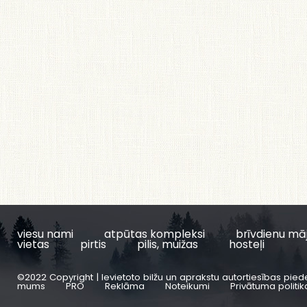
viesu nami
atpūtas kompleksi
brīvdienu mā
vietas
pirtis
pilis, muižas
hosteļi
©2022 Copyright | Ievietoto bilžu un aprakstu autortiesības pied
mums
PRO
Reklāma
Noteikumi
Privātuma politik