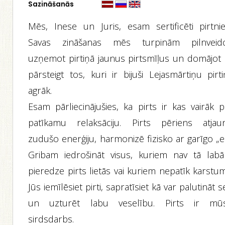
Sazināšanās
Mēs, Inese un Juris, esam sertificēti pirtniek
Savas zināšanas mēs turpinām pilnveido
uzņemot pirtiņā jaunus pirtsmīļus un domājot 
pārsteigt tos, kuri ir bijuši Lejasmārtiņu pirt
agrāk.
Esam pārliecinājušies, ka pirts ir kas vairāk p
patīkamu relaksāciju. Pirts pēriens atjau
zudušo enerģiju, harmonizē fizisko ar garīgo „e
Gribam iedrošināt visus, kuriem nav tā labā
pieredze pirts lietās vai kuriem nepatīk karstu
Jūs iemīlēsiet pirti, sapratīsiet kā var palutināt s
un uzturēt labu veselību. Pirts ir mū
sirdsdarbs.