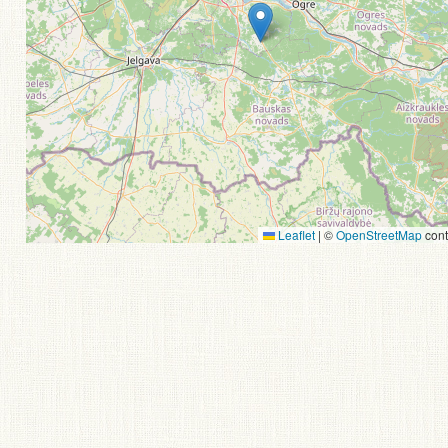
Leaflet
|
©
OpenStreetMap
cont