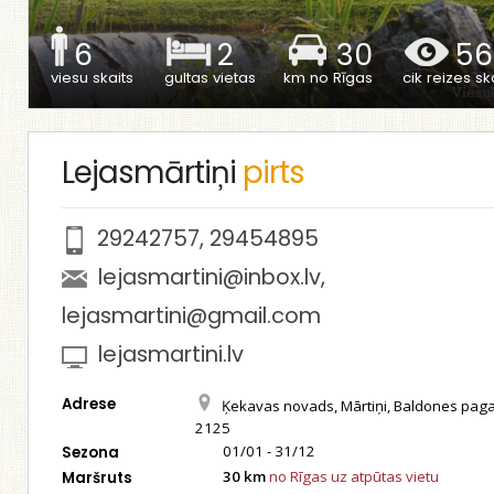
6
2
30
56
viesu skaits
gultas vietas
km no Rīgas
cik reizes ska
Lejasmārtiņi
pirts
29242757
,
29454895
lejasmartini@inbox.lv
,
lejasmartini@gmail.com
lejasmartini.lv
Adrese
Ķekavas novads, Mārtiņi, Baldones paga
2125
01/01 - 31/12
Sezona
30 km
no Rīgas uz atpūtas vietu
Maršruts