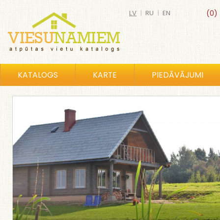
LV
|
RU
|
EN
(0)
KATALOGS
KARTE
PIEDĀVĀJUMI