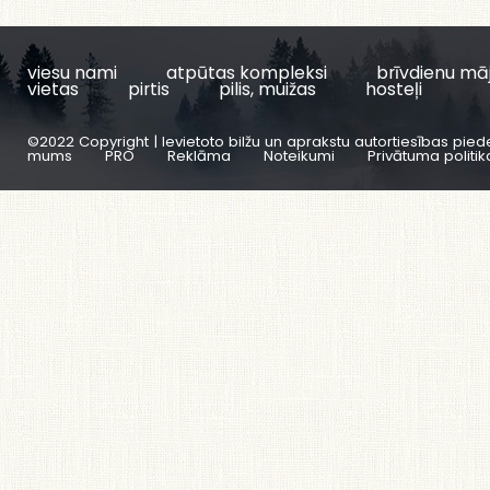
viesu nami
atpūtas kompleksi
brīvdienu mā
vietas
pirtis
pilis, muižas
hosteļi
©2022 Copyright | Ievietoto bilžu un aprakstu autortiesības pied
mums
PRO
Reklāma
Noteikumi
Privātuma politik