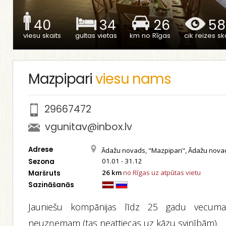
40
34
26
58
viesu skaits
gultas vietas
km no Rīgas
cik reizes ska
Mazpipari
viesu nams
29667472
vgunitav@inbox.lv
Adrese
Ādažu novads, "Mazpipari", Ādažu nova
01.01 - 31.12
Sezona
26 km
no Rīgas uz atpūtas vietu
Maršruts
Sazināšanās
Jauniešu kompānijas līdz 25 gadu vecum
neuzņemam (tas neattiecas uz kāzu svinībām).