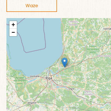
Waze
+
−