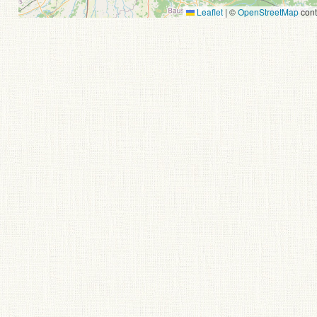
Leaflet
|
©
OpenStreetMap
cont