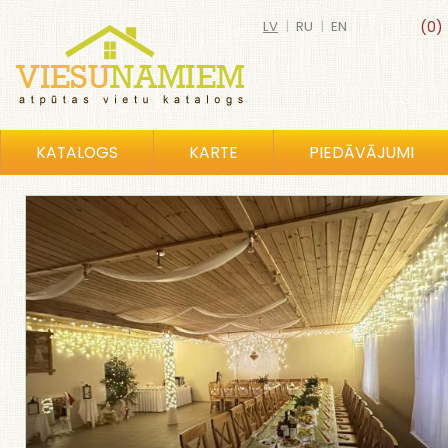
LV
|
RU
|
EN
(0)
KATALOGS
KARTE
PIEDĀVĀJUMI