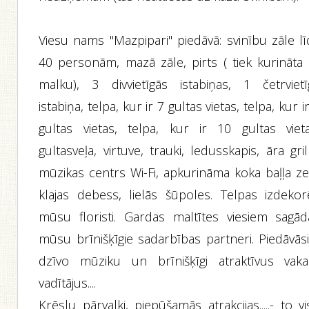
Viesu nams "Mazpipari" piedāvā: svinību zāle lī
40 personām, mazā zāle, pirts ( tiek kurināta 
malku), 3 divvietīgās istabiņas, 1 četrvietī
istabiņa, telpa, kur ir 7 gultas vietas, telpa, kur i
gultas vietas, telpa, kur ir 10 gultas vieta
gultasveļa, virtuve, trauki, ledusskapis, āra gril
mūzikas centrs Wi-Fi, apkurināma koka baļļa z
klajas debess, lielās šūpoles. Telpas izdekor
mūsu floristi. Gardas maltītes viesiem sagād
mūsu brīnišķīgie sadarbības partneri. Piedāvās
dzīvo mūziku un brīnišķīgi atraktīvus vaka
vadītājus....
Krēslu pārvalki, piepūšamās atrakcijas.....- to v