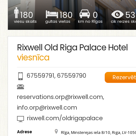
180
180
0
53
viesu skaits
gultas vietas
km no Rīgas
cik reizes ska
Rixwell Old Riga Palace Hotel
viesnīca
67559791
,
67559790
Rezervē
reservations.orp@rixwell.com
,
info.orp@rixwell.com
rixwell.com/oldrigapalace
Adrese
Rīga, Minsterejas iela 8/10, Riga, LV-1050