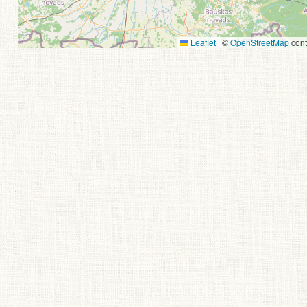
Leaflet
|
©
OpenStreetMap
cont