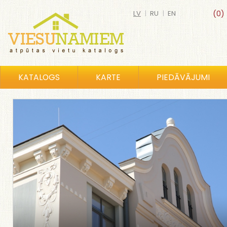
LV
|
RU
|
EN
(0)
KATALOGS
KARTE
PIEDĀVĀJUMI