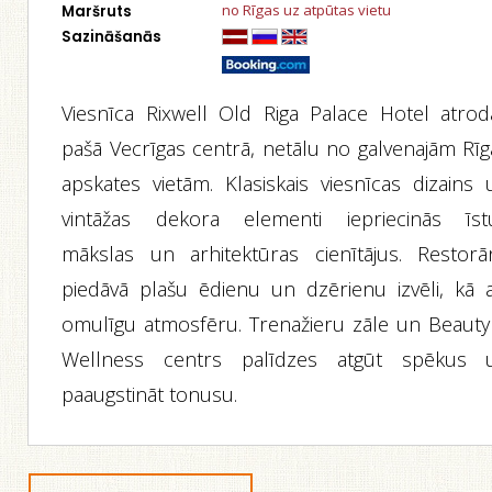
no Rīgas uz atpūtas vietu
Maršruts
Sazināšanās
Viesnīca Rixwell Old Riga Palace Hotel atrod
pašā Vecrīgas centrā, netālu no galvenajām Rīg
apskates vietām. Klasiskais viesnīcas dizains 
vintāžas dekora elementi iepriecinās īst
mākslas un arhitektūras cienītājus. Restorā
piedāvā plašu ēdienu un dzērienu izvēli, kā a
omulīgu atmosfēru. Trenažieru zāle un Beauty
Wellness centrs palīdzes atgūt spēkus 
paaugstināt tonusu.