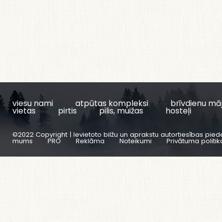
viesu nami
atpūtas kompleksi
brīvdienu mā
vietas
pirtis
pilis, muižas
hosteļi
©2022 Copyright | Ievietoto bilžu un aprakstu autortiesības pied
mums
PRO
Reklāma
Noteikumi
Privātuma politik