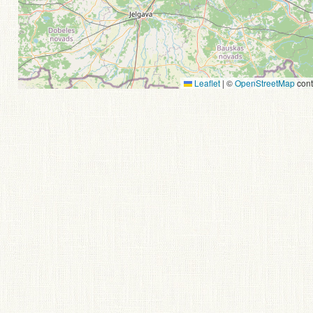
Leaflet
|
©
OpenStreetMap
cont