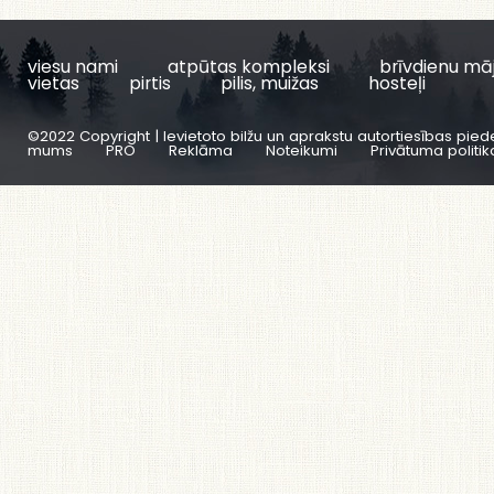
viesu nami
atpūtas kompleksi
brīvdienu mā
vietas
pirtis
pilis, muižas
hosteļi
©2022 Copyright | Ievietoto bilžu un aprakstu autortiesības pied
mums
PRO
Reklāma
Noteikumi
Privātuma politik