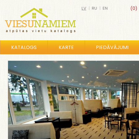
LV
|
RU
|
EN
(0)
KATALOGS
KARTE
PIEDĀVĀJUMI