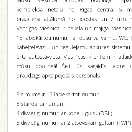
Mūsu viesnīca atrodas boulinga "Spār
kompleksā netālu no Rīgas centra, 5 mi
brauciena attālumā no lidostas un 7 min. 
Vecrīgas. Viesnīca ir neliela un mājīga. Viesnīcā
15 labiekārtoti numuri ar dušu vai vannu, WC, T
kabeļtelevīziju un regulējamu apkures sistēmu. 
ērta autostāvvieta. Viesnīcas klientiem ir atlai
mūsu boulingā! Šeit Jūs sagaidīs laipns 
draudzīgs apkalpojošais personāls.
Pie mums ir 15 labiekārtoti numuri:
8 standarta numuri
4 divvietīgi numuri ar kopēju gultu (DBL)
3 divvietīgi numuri ar 2 atsevišķām gultām (TWIN