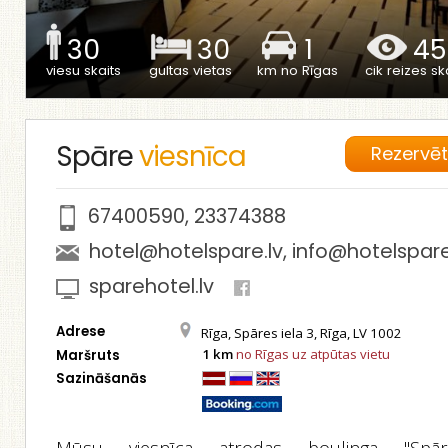
30
30
1
45
viesu skaits
gultas vietas
km no Rīgas
cik reizes ska
Spāre
viesnīca
Rezervē
67400590
,
23374388
hotel@hotelspare.lv
,
info@hotelspare
sparehotel.lv
Adrese
Rīga, Spāres iela 3, Rīga, LV 1002
1 km
no Rīgas uz atpūtas vietu
Maršruts
Sazināšanās